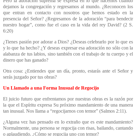
Pero la adoración suprema se expresa en lo que hacemos cuando
dejamos la congregación y regresamos al mundo. ¿Reconocen los
que entran en contacto con nosotros que hemos estado en la
presencia del Señor? ¿Regresamos de la adoración “para bendecir
nuestro hogar”, como fue el caso en la vida del rey David? (2 S.
6:20)
¿Tienes pasión por adorar a Dios? ¿Deseas celebrarlo por lo que es
y lo que ha hecho? ¿Y deseas expresar esa adoración no sólo con la
alabanza de tus labios, sino también con el trabajo de tu cuerpo y el
dinero que has ganado?
Otra cosa: ¿Entiendes que un día, pronto, estarás ante el Señor y
serás juzgado por tus obras?
Un Llamado a una Forma Inusual de Regocijo
El juicio futuro que enfrentamos por nuestras obras es la razón por
la que el Espíritu expresa Su próximo mandamiento de una manera
tan inusual. Nos llama a “regocijarnos con temor” (Salmos 2:11).
¿Alguna vez has pensado en lo extraño que es este mandamiento?
Normalmente, una persona se regocija con risas, bailando, cantando
o aplaudiendo. ¿Cómo se regocija uno con temor?