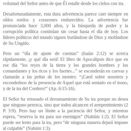
voluntad del Señor antes de que Él estalle desde los cielos con ira.
Desafortunadamente, esta dura advertencia parece caer siempre en
oídos sordos y corazones endurecidos. La advertencia fue
pronunciada hace 3,000 años, y la búsqueda de poder y la
corrupción política continúan sin cesar hasta el día de hoy. Los
líderes políticos del mundo siguen burlándose de Dios y mofándose
de Su Ungido.
Pero un “día de ajuste de cuentas” (Isaías 2:12) se acerca
rápidamente, ¡y qué día será! El libro de Apocalipsis dice que en
ese día “los reyes de la tierra y los grandes hombres y los
comandantes y los ricos y los fuertes...” se esconderán en cuevas y
clamarán a las peñas de los montes: “¡Caed sobre nosotros y
escondednos de la presencia de Aquel que está sentado en el trono,
y de la ira del Cordero!” (Ap. 6:15-16).
El Señor ha retrasado el derramamiento de Su ira porque no desea
que ninguno perezca, sino que todos alcancen el arrepentimiento (2
P. 3:9). Pero hay un límite a la paciencia del Señor, y mientras
espera, “reserva la ira para sus enemigos” (Nahúm 1:2). El Señor
puede ser lento para la ira, pero “de ninguna manera dejará impune
al culpable” (Nahúm 1:3).