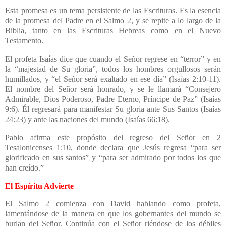
Esta promesa es un tema persistente de las Escrituras. Es la esencia
de la promesa del Padre en el Salmo 2, y se repite a lo largo de la
Biblia, tanto en las Escrituras Hebreas como en el Nuevo
Testamento.
El profeta Isaías dice que cuando el Señor regrese en “terror” y en
la “majestad de Su gloria”, todos los hombres orgullosos serán
humillados, y “el Señor será exaltado en ese día” (Isaías 2:10-11).
El nombre del Señor será honrado, y se le llamará “Consejero
Admirable, Dios Poderoso, Padre Eterno, Príncipe de Paz” (Isaías
9:6). Él regresará para manifestar Su gloria ante Sus Santos (Isaías
24:23) y ante las naciones del mundo (Isaías 66:18).
Pablo afirma este propósito del regreso del Señor en 2
Tesalonicenses 1:10, donde declara que Jesús regresa “para ser
glorificado en sus santos” y “para ser admirado por todos los que
han creído.”
El Espíritu Advierte
El Salmo 2 comienza con David hablando como profeta,
lamentándose de la manera en que los gobernantes del mundo se
burlan del Señor. Continúa con el Señor riéndose de los débiles