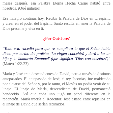
meses después, esa Palabra Eterna Hecha Carne habitó entre
nosotros. ¡Qué milagro!
Ese milagro continúa hoy. Recibir la Palabra de Dios en tu espíritu
y creer en el poder del Espíritu Santo resulta en tener la Palabra de
Dios presente y viva en ti.
¿Por Qué José?
“
Todo esto sucedió para que se cumpliera lo que el Señor había
dicho por medio del profeta: ‘La virgen concebirá y dará a luz un
hijo y lo llamarán Emanuel’ (que significa ‘Dios con nosotros’)
”
(Mateo 1:22-23).
María y José eran descendientes de David, pero a través de distintos
antepasados. El antepasado de José, el rey Jeconías, fue maldecido
por alejarse del Señor y, por lo tanto, el Mesías no podía venir de su
linaje. El linaje de María, descendiente de David, permaneció
bendecido. Así que cada uno jugó un papel diferente en la
redención. María traería al Redentor. José estaba entre aquellos en
el linaje de David que serían redimidos.