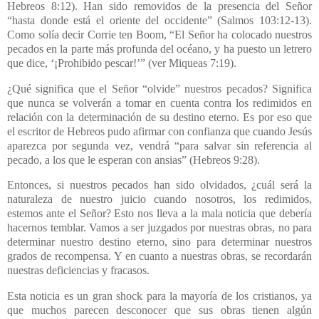
Hebreos 8:12). Han sido removidos de la presencia del Señor
“hasta donde está el oriente del occidente” (Salmos 103:12-13).
Como solía decir Corrie ten Boom, “El Señor ha colocado nuestros
pecados en la parte más profunda del océano, y ha puesto un letrero
que dice, ‘¡Prohibido pescar!
’
” (ver Miqueas 7:19).
¿Qué significa que el Señor “olvide” nuestros pecados? Significa
que nunca se volverán a tomar en cuenta contra los redimidos en
relación con la determinación de su destino eterno. Es por eso que
el escritor de Hebreos pudo afirmar con confianza que cuando Jesús
aparezca por segunda vez, vendrá “para salvar sin referencia al
pecado, a los que le esperan con ansias” (Hebreos 9:28).
Entonces, si nuestros pecados han sido olvidados, ¿cuál será la
naturaleza de nuestro juicio cuando nosotros, los redimidos,
estemos ante el Señor? Esto nos lleva a la mala noticia que debería
hacernos temblar. Vamos a ser juzgados por nuestras obras, no para
determinar nuestro destino eterno, sino para determinar nuestros
grados de recompensa. Y en cuanto a nuestras obras, se recordarán
nuestras deficiencias y fracasos.
Esta noticia es un gran shock para la mayoría de los cristianos, ya
que muchos parecen desconocer que sus obras tienen algún