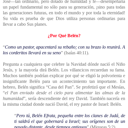
José—tan ordinario, pero dotado de humildad y fe—desempeñaría
un papel fundamental no sólo para su generación, ¡sino para todas
las generaciones futuras, en todo el mundo y por toda la eternidad!
Su vida es prueba de que Dios utiliza personas ordinarias para
llevar a cabo Sus planes.
¿Por Qué Belén?
“
Como un pastor, apacentará su rebaño; con su brazo lo reunirá. A
los corderitos llevará en su seno
” (Isaías 40:11).
Pregunta a cualquiera que celebre la Navidad dónde nació el Niño
Jesús, y la mayoría dirá Belén. Los villancicos recuerdan su fama.
Muchos también podrían explicar por qué se eligió la polvorienta e
insignificante Belén para un acontecimiento tan importante. En
hebreo, Belén significa “Casa del Pan”. Se profetizó que el Mesías,
“
el Pan enviado desde el cielo para alimentar las almas de la
humanidad
”, sería descendiente del rey David. También nacería en
la misma ciudad donde nació David, el rey pastor de Israel: Belén.
“
Pero tú, Belén Efrata, pequeña entre los clanes de Judá, de
ti saldrá el que gobernará a Israel; sus orígenes son de un
pasado distante, desde tiempos antiguos
” (Miqueas 5:2).