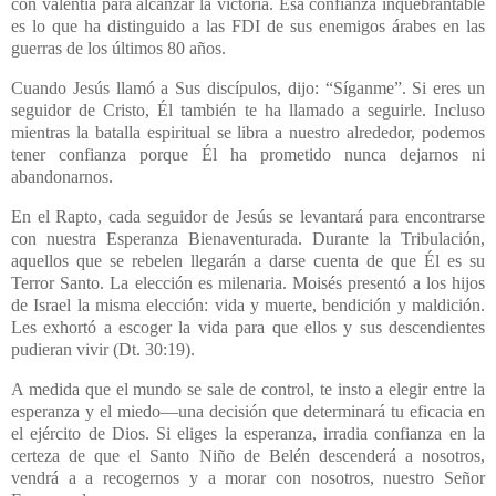
con valentía para alcanzar la victoria. Esa confianza inquebrantable
es lo que ha distinguido a las FDI de sus enemigos árabes en las
guerras de los últimos 80 años.
Cuando Jesús llamó a Sus discípulos, dijo: “Síganme”. Si eres un
seguidor de Cristo, Él también te ha llamado a seguirle. Incluso
mientras la batalla espiritual se libra a nuestro alrededor, podemos
tener confianza porque Él ha prometido nunca dejarnos ni
abandonarnos.
En el Rapto, cada seguidor de Jesús se levantará para encontrarse
con nuestra Esperanza Bienaventurada. Durante la Tribulación,
aquellos que se rebelen llegarán a darse cuenta de que Él es su
Terror Santo. La elección es milenaria. Moisés presentó a los hijos
de Israel la misma elección: vida y muerte, bendición y maldición.
Les exhortó a escoger la vida para que ellos y sus descendientes
pudieran vivir (Dt. 30:19).
A medida que el mundo se sale de control, te insto a elegir entre la
esperanza y el miedo—una decisión que determinará tu eficacia en
el ejército de Dios. Si eliges la esperanza, irradia confianza en la
certeza de que el Santo Niño de Belén descenderá a nosotros,
vendrá a a recogernos y a morar con nosotros, nuestro Señor