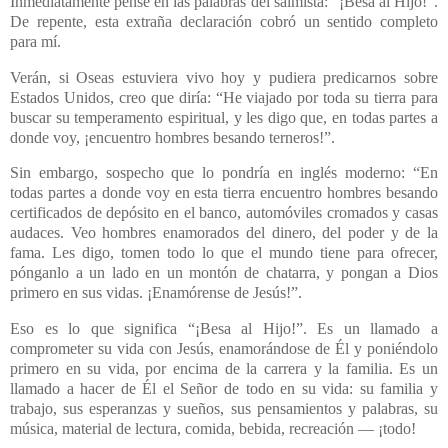
Inmediatamente pensé en las palabras del salmista: “¡Besa al Hijo!”.
De repente, esta extraña declaración cobró un sentido completo
para mí.
Verán, si Oseas estuviera vivo hoy y pudiera predicarnos sobre
Estados Unidos, creo que diría: “He viajado por toda su tierra para
buscar su temperamento espiritual, y les digo que, en todas partes a
donde voy, ¡encuentro hombres besando terneros!”.
Sin embargo, sospecho que lo pondría en inglés moderno: “En
todas partes a donde voy en esta tierra encuentro hombres besando
certificados de depósito en el banco, automóviles cromados y casas
audaces. Veo hombres enamorados del dinero, del poder y de la
fama. Les digo, tomen todo lo que el mundo tiene para ofrecer,
pónganlo a un lado en un montón de chatarra, y pongan a Dios
primero en sus vidas. ¡Enamórense de Jesús!”.
Eso es lo que significa “¡Besa al Hijo!”. Es un llamado a
comprometer su vida con Jesús, enamorándose de Él y poniéndolo
primero en su vida, por encima de la carrera y la familia. Es un
llamado a hacer de Él el Señor de todo en su vida: su familia y
trabajo, sus esperanzas y sueños, sus pensamientos y palabras, su
música, material de lectura, comida, bebida, recreación — ¡todo!