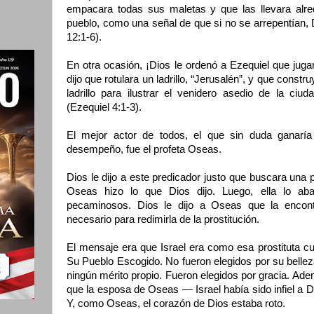
empacara todas sus maletas y que las llevara alred
pueblo, como una señal de que si no se arrepentían, Di
12:1-6).
En otra ocasión, ¡Dios le ordenó a Ezequiel que jug
dijo que rotulara un ladrillo, “Jerusalén”, y que constr
ladrillo para ilustrar el venidero asedio de la ciu
(Ezequiel 4:1-3).
El mejor actor de todos, el que sin duda ganaría
desempeño, fue el profeta Oseas.
Dios le dijo a este predicador justo que buscara una p
Oseas hizo lo que Dios dijo. Luego, ella lo a
pecaminosos. Dios le dijo a Oseas que la encont
necesario para redimirla de la prostitución.
El mensaje era que Israel era como esa prostituta c
Su Pueblo Escogido. No fueron elegidos por su belleza
ningún mérito propio. Fueron elegidos por gracia. Ade
que la esposa de Oseas — Israel había sido infiel a D
Y, como Oseas, el corazón de Dios estaba roto.