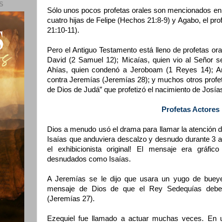
S
Sólo unos pocos profetas orales son mencionados e
cuatro hijas de Felipe (Hechos 21:8-9) y Agabo, el pr
21:10-11).
Pero el Antiguo Testamento está lleno de profetas ora
David (2 Samuel 12); Micaías, quien vio al Señor s
Ahías, quien condenó a Jeroboam (1 Reyes 14); Ana
contra Jeremías (Jeremías 28); y muchos otros prof
de Dios de Judá” que profetizó el nacimiento de Josía
Profetas Actores
Dios a menudo usó el drama para llamar la atención de 
Isaías que anduviera descalzo y desnudo durante 3 año
el exhibicionista original! El mensaje era gráfic
desnudados como Isaías.
A Jeremías se le dijo que usara un yugo de bueyes
mensaje de Dios de que el Rey Sedequías debe
(Jeremías 27).
Ezequiel fue llamado a actuar muchas veces. En u