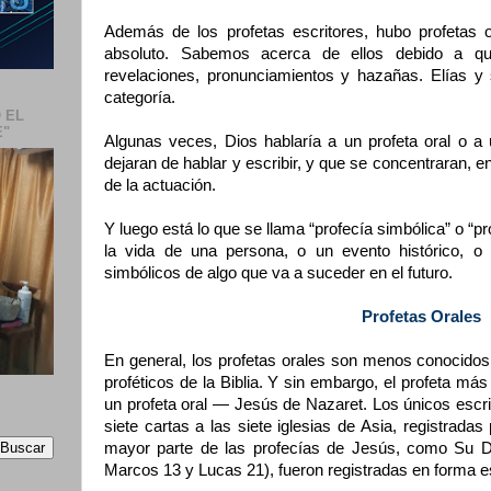
Además de los profetas escritores, hubo profetas o
absoluto. Sabemos acerca de ellos debido a qu
revelaciones, pronunciamientos y hazañas. Elías y 
categoría.
 EL
E"
Algunas veces, Dios hablaría a un profeta oral o a u
dejaran de hablar y escribir, y que se concentraran, 
de la actuación.
Y luego está lo que se llama “profecía simbólica” o “p
la vida de una persona, o un evento histórico, o
simbólicos de algo que va a suceder en el futuro.
Profetas Orales
En general, los profetas orales son menos conocidos 
proféticos de la Biblia. Y sin embargo, el profeta má
un profeta oral — Jesús de Nazaret. Los únicos escr
siete cartas a las siete iglesias de Asia, registrada
mayor parte de las profecías de Jesús, como Su D
Marcos 13 y Lucas 21), fueron registradas en forma es