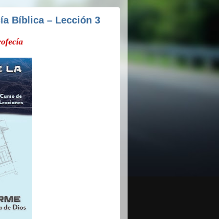
a Bíblica – Lección 3
rofecía