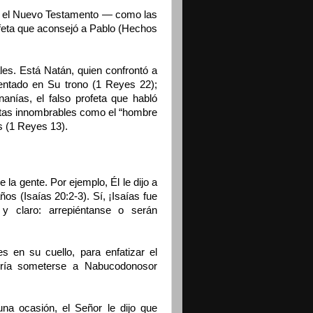
n el Nuevo Testamento — como las
ofeta que aconsejó a Pablo (Hechos
les. Está Natán, quien confrontó a
entado en Su trono (1 Reyes 22);
nías, el falso profeta que habló
etas innombrables como el “hombre
s (1 Reyes 13).
la gente. Por ejemplo, Él le dijo a
s (Isaías 20:2-3). Sí, ¡Isaías fue
o y claro: arrepiéntanse o serán
 en su cuello, para enfatizar el
ría someterse a Nabucodonosor
na ocasión, el Señor le dijo que