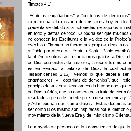
S
Timoteo 4:1).
"Espíritus engañadores" y "doctrinas de demonios
extremo para la mayoría de cristianos hoy en día.
presentarse debido a la notoriedad de algunos minis
en todo y detrás de todo. O podría ser que muchos 
no conocen las Escrituras o la validez de la Profecí
escribió a Timoteo no fueron sus propias ideas, sino 
a Pablo por medio del Espíritu Santo. Pablo escribió 
también nosotros sin cesar damos gracias a Dios, de
de Dios que oísteis de nosotros, la recibisteis no c
es en verdad, la palabra de Dios, la cual actúa
Tesalonicenses 2:13). Vemos lo que debería ser o
engañadores" y "doctrinas de demonios", que reflej
principio de su comunicación con la humanidad, que co
de Dios a Adán, que no comiera de la fruta de cierto á
resultado la pena de muerte por su desobediencia y 2)
y Adán podrían ser "como dioses". Estas doctrinas p
ser como Dios mismo son inspiradas por el demonio y c
movimiento de la Nueva Era y del misticismo Oriental
La mayoría de personas están conscientes de que la