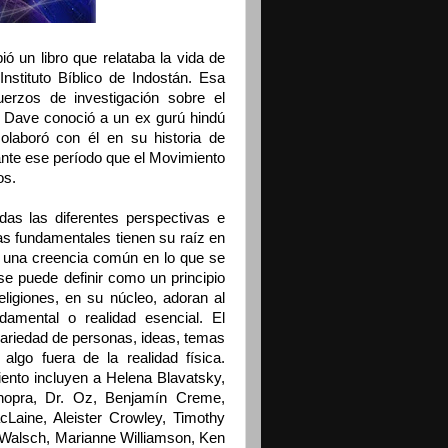
 un libro que relataba la vida de
nstituto Bíblico de Indostán. Esa
uerzos de investigación sobre el
 Dave conoció a un ex gurú hindú
olaboró con él en su historia de
ante ese período que el Movimiento
os.
odas las diferentes perspectivas e
as fundamentales tienen su raíz en
a una creencia común en lo que se
se puede definir como un principio
eligiones, en su núcleo, adoran al
amental o realidad esencial. El
riedad de personas, ideas, temas
 algo fuera de la realidad física.
ento incluyen a Helena Blavatsky,
hopra, Dr. Oz, Benjamín Creme,
Laine, Aleister Crowley, Timothy
Walsch, Marianne Williamson, Ken