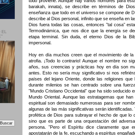
todo proviene. Aunque hay varios nombres para esta 
barakah, innata), se describe en términos de Di
enseñanza que todo en el universo se compone de Di
describe al Dios personal, infinito que se enseña en 
Dios fuera todas las cosas, entonces "tal cosa" est
Termodinámica, que nos dice que la energía se de
 EL
E"
etapa terminal. Sin duda, el eterno Dios de la Bib
impersonal.
Hoy en día muchos creen que el movimiento de la
atrofia. ¡Todo lo contrario! Aunque el nombre no si
años, sus creencias y prácticas hoy en día son m
antes. Esto no sería muy significativo si nos refirié
países del lejano Oriente, donde las religiones que
durante milenios se han centrado sobre una fuerza 
"Mundo Cristiano Occidental" que ha sido seducido 
Mundo Oriental. Aunque las estratagemas que han s
espiritual son demasiado numerosas para ser nombra
algunas de las más significativas serán identificadas.
profética de Dios para subrayar el hecho de que lo 
sino que es parte de una orquestación del adversar
persona. "Pero el Espíritu dice claramente que e
apostatarán de la fe, escuchando a espíritus engañad