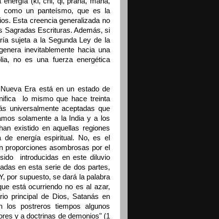
energía (ki, chi, qi, prana, mana,
os como un panteísmo, que es la
os. Esta creencia generalizada no
las Sagradas Escrituras. Además, si
aría sujeta a la Segunda Ley de la
genera inevitablemente hacia una
lia, no es una fuerza energética
 Nueva Era está en un estado de
gnifica lo mismo que hace treinta
ás universalmente aceptadas que
ramos solamente a la India y a los
 han existido en aquellas regiones
de energía espiritual. No, es el
en proporciones asombrosas por el
ido introducidas en este diluvio
das en esta serie de dos partes,
 Y, por supuesto, se dará la palabra
que está ocurriendo no es al azar,
io principal de Dios, Satanás en
n los postreros tiempos algunos
ores y a doctrinas de demonios" (1