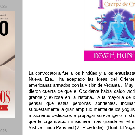
026
La convocatoria fue a los hindúes y a los entusiast
Nueva Era... ha aceptado las ideas del Oriente.
americanas armados con la visión de Vedanta". Muy po
dieron cuenta de que el Occidente había caído ví
grande y exitosa en la historia... A la mayoría de lo
pensar que estas personas sonrientes, incliná
supuestamente la gran amplitud mental de los yoguis
misioneros dedicados a propagar su evangelio místi
que la organización misionera más grande en el m
Vishva Hindú Parishad (VHP de India) "(Hunt, El Yoga 
026