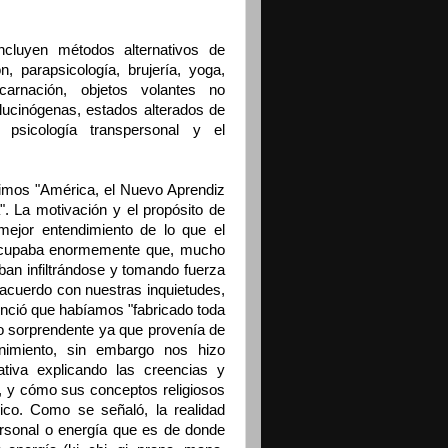
ncluyen métodos alternativos de
n, parapsicología, brujería, yoga,
carnación, objetos volantes no
alucinógenas, estados alterados de
, psicología transpersonal y el
bimos "América, el Nuevo Aprendiz
. La motivación y el propósito de
 mejor entendimiento de lo que el
reocupaba enormemente que, mucho
ban infiltrándose y tomando fuerza
 acuerdo con nuestras inquietudes,
unció que habíamos "fabricado toda
go sorprendente ya que provenía de
nimiento, sin embargo nos hizo
tiva explicando las creencias y
s, y cómo sus conceptos religiosos
ico. Como se señaló, la realidad
rsonal o energía que es de donde