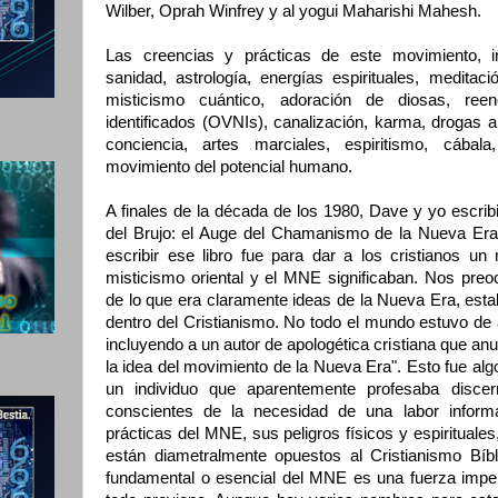
Wilber, Oprah Winfrey y al yogui Maharishi Mahesh.
Las creencias y prácticas de este movimiento, i
sanidad, astrología, energías espirituales, meditació
misticismo cuántico, adoración de diosas, reen
identificados (OVNIs), canalización, karma, drogas 
conciencia, artes marciales, espiritismo, cábala
movimiento del potencial humano.
A finales de la década de los 1980, Dave y yo escri
del Brujo: el Auge del Chamanismo de la Nueva Era"
escribir ese libro fue para dar a los cristianos un
misticismo oriental y el MNE significaban. Nos p
de lo que era claramente ideas de la Nueva Era, esta
dentro del Cristianismo. No todo el mundo estuvo de
incluyendo a un autor de apologética cristiana que an
la idea del movimiento de la Nueva Era". Esto fue al
un individuo que aparentemente profesaba discer
conscientes de la necesidad de una labor informa
prácticas del MNE, sus peligros físicos y espirituale
están diametralmente opuestos al Cristianismo Bíbl
fundamental o esencial del MNE es una fuerza impe