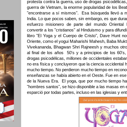
protesta contra la guerra, uso de drogas psicodélicas, 
guerra de Vietnam, la enorme popularidad de los Bea
"encontrarse a sí mismos". Esa búsqueda llevó a 
India. Lo que pocos saben, sin embargo, es que duran
esfuerzo misionero de parte del mundo Oriental 
convertir a los "cristianos" al Hinduismo y para difun
libro "El Yoga y el Cuerpo de Cristo", Dave Hunt no
Oriente, como el yogui Maharishi Mahesh, Baba Mukt
Vivekananda, Bhagwan Shri Rajneesh y muchos otro
al final de los años 50's y a principios de los 60'
drogas psicodélicas, millones de occidentales estab
no era física y concluyeron que la ciencia occidental
mucho tiempo. No perdieron mucho tiempo en recono
enseñanzas se había abierto en el Oeste. Fue en ese
de la Nueva Era. El yoga, que por mucho tiempo hab
"hombres santos", se hizo disponible a las masas en 
esparció por todas partes, incluso en las iglesias y en