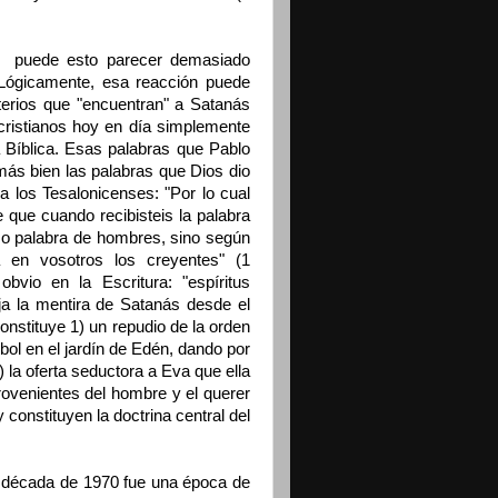
", puede esto parecer demasiado
 Lógicamente, esa reacción puede
terios que "encuentran" a Satanás
cristianos hoy en día simplemente
a Bíblica. Esas palabras que Pablo
más bien las palabras que Dios dio
a los Tesalonicenses: "Por lo cual
 que cuando recibisteis la palabra
omo palabra de hombres, sino según
 en vosotros los creyentes" (1
bvio en la Escritura: "espíritus
a la mentira de Satanás desde el
nstituye 1) un repudio de la orden
rbol en el jardín de Edén, dando por
 la oferta seductora a Eva que ella
rovenientes del hombre y el querer
onstituyen la doctrina central del
.
 década de 1970 fue una época de