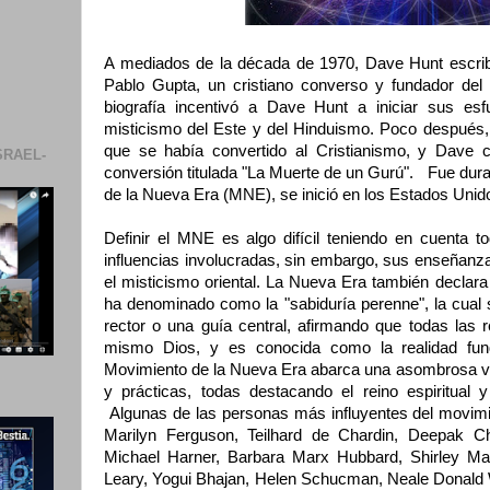
A mediados de la década de 1970, Dave Hunt escribió
Pablo Gupta, un cristiano converso y fundador del I
biografía incentivó a Dave Hunt a iniciar sus esf
misticismo del Este y del Hinduismo. Poco después,
que se había convertido al Cristianismo, y Dave c
SRAEL-
conversión titulada "La Muerte de un Gurú". Fue dur
de la Nueva Era (MNE), se inició en los Estados Unid
Definir el MNE es algo difícil teniendo en cuenta t
influencias involucradas, sin embargo, sus enseñanz
el misticismo oriental. La Nueva Era también declar
ha denominado como la "sabiduría perenne", la cual 
rector o una guía central, afirmando que todas las r
mismo Dios, y es conocida como la realidad fund
Movimiento de la Nueva Era abarca una asombrosa va
y prácticas, todas destacando el reino espiritual y
Algunas de las personas más influyentes del movimi
Marilyn Ferguson, Teilhard de Chardin, Deepak C
Michael Harner, Barbara Marx Hubbard, Shirley Mac
Leary, Yogui Bhajan, Helen Schucman, Neale Donald 