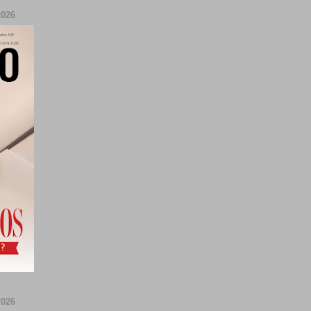
026
026