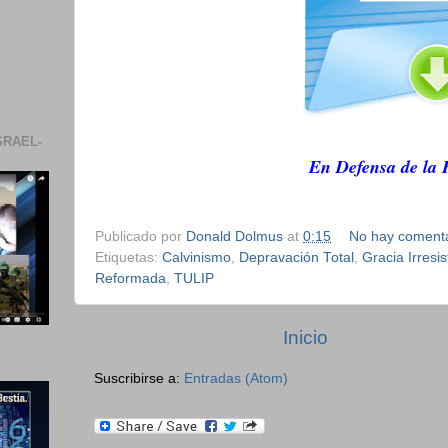
SRAEL-
En Defensa de la 
Publicado por
Donald Dolmus
at
0:15
No hay comenta
Etiquetas:
Calvinismo
,
Depravación Total
,
Gracia Irresis
Reformada
,
TULIP
Inicio
Suscribirse a:
Entradas (Atom)