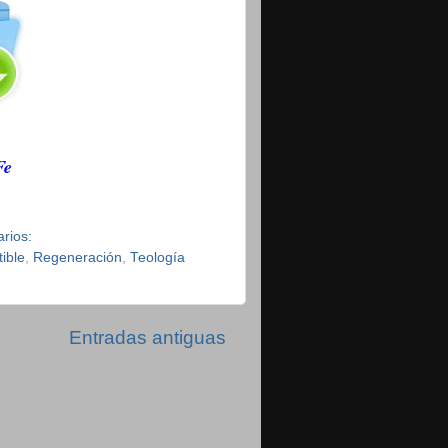
Fe
rios:
tible
,
Regeneración
,
Teología
Entradas antiguas