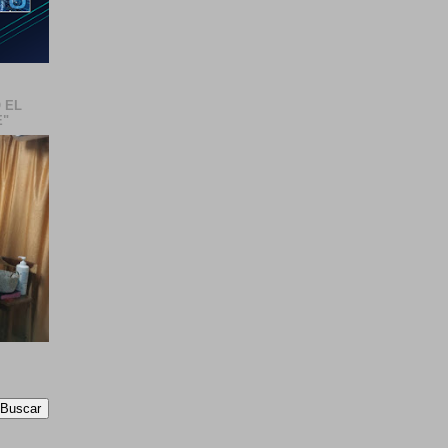
 EL
E"