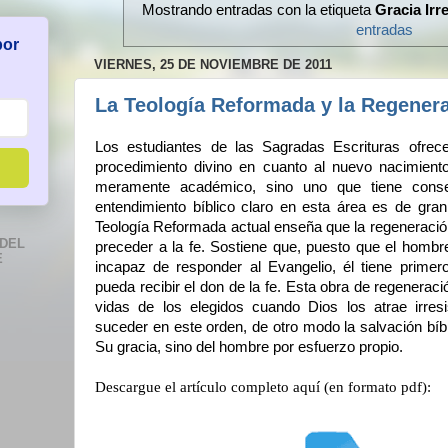
Mostrando entradas con la etiqueta
Gracia Irre
entradas
por
VIERNES, 25 DE NOVIEMBRE DE 2011
La Teología Reformada y la Regener
Los estudiantes de las Sagradas Escrituras ofrece
procedimiento divino en cuanto al nuevo nacimiento
meramente académico, sino uno que tiene conse
entendimiento bíblico claro en esta área es de gran
Teología Reformada actual enseña que la regeneración
DEL
preceder a la fe. Sostiene que, puesto que el homb
E
incapaz de responder al Evangelio, él tiene prime
pueda recibir el don de la fe. Esta obra de regeneraci
vidas de los elegidos cuando Dios los atrae irresi
suceder en este orden, de otro modo la salvación bíbl
Su gracia, sino del hombre por esfuerzo propio.
Descargue el artículo completo aquí (en formato pdf):