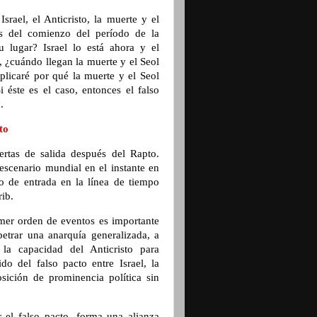
srael, el Anticristo, la muerte y el
es del comienzo del período de la
u lugar? Israel lo está ahora y el
, ¿cuándo llegan la muerte y el Seol
licaré por qué la muerte y el Seol
i éste es el caso, entonces el falso
o.
sto
uertas de salida después del Rapto.
 escenario mundial en el instante en
o de entrada en la línea de tiempo
rib.
rimer orden de eventos es importante
etrar una anarquía generalizada, a
 la capacidad del Anticristo para
o del falso pacto entre Israel, la
sición de prominencia política sin
r el falso pacto, forma una alianza