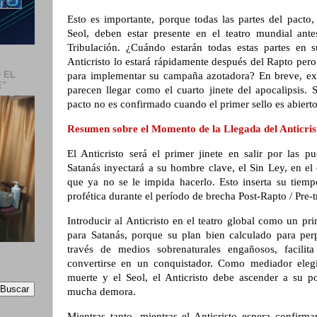
Esto es importante, porque todas las partes del pacto, I
Seol, deben estar presente en el teatro mundial ant
Tribulación. ¿Cuándo estarán todas estas partes en s
Anticristo lo estará rápidamente después del Rapto pero
 EL
para implementar su campaña azotadora? En breve, exp
E"
parecen llegar como el cuarto jinete del apocalipsis. S
pacto no es confirmado cuando el primer sello es abiert
Resumen sobre el Momento de la Llegada del Anticri
El Anticristo será el primer jinete en salir por las p
Satanás inyectará a su hombre clave, el Sin Ley, en el
que ya no se le impida hacerlo. Esto inserta su tiemp
profética durante el período de brecha Post-Rapto / Pre-t
Introducir al Anticristo en el teatro global como un p
para Satanás, porque su plan bien calculado para perp
través de medios sobrenaturales engañosos, facilita
convertirse en un conquistador. Como mediador elegid
muerte y el Seol, el Anticristo debe ascender a su po
mucha demora.
Mientras tanto, mientras el Anticristo espera confirma