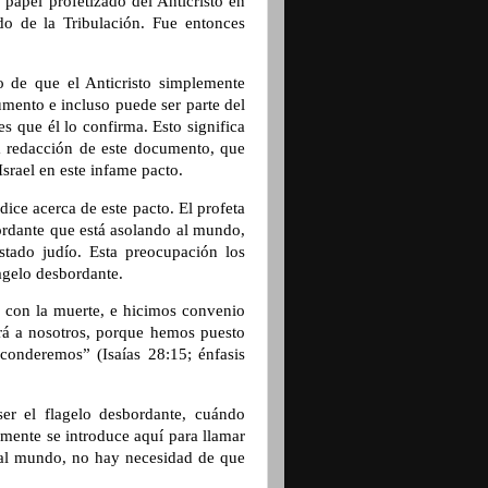
 papel profetizado del Anticristo en
do de la Tribulación. Fue entonces
o de que el Anticristo simplemente
umento e incluso puede ser parte del
es que él lo confirma. Esto significa
a redacción de este documento, que
Israel en este infame pacto.
dice acerca de este pacto. El profeta
ordante que está asolando al mundo,
Estado judío. Esta preocupación los
lagelo desbordante.
o con la muerte, e hicimos convenio
ará a nosotros, porque hemos puesto
sconderemos” (Isaías 28:15; énfasis
ser el flagelo desbordante, cuándo
emente se introduce aquí para llamar
te al mundo, no hay necesidad de que