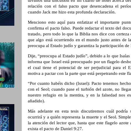
tuvimos una discusión en mi cuarto de hotel acerca del
relación con el falso pacto que desencadena el perío
cuando Jack me hizo esta profunda declaración.
Menciono esto aquí para enfatizar el importante punt
confirma el pacto falso. Puede redactar el texto del doc
tratado, pero todo lo que la Biblia nos dice con certeza 
que algo está ocurriendo en el mundo justo antes de l
preocupa al Estado judío y garantiza la participación de 
Dije, “preocupa al Estado judío”, debido a lo que Isaías 
informa que Israel está preocupado por un flagelo desb
el cual tiene el potencial de ser perjudicial para el 
motiva a pactar con la parte que está perpetrando este f
“Por cuanto habéis dicho (Israel): Pacto tenemos hech
con el Seol; cuando pase el turbión del azote, no lleg
nuestro refugio en la mentira, y en la falsedad nos e
añadido).
Más adelante en esta tesis discutiremos cuál podría 
ocurrirá y a quién representa la muerte y el Seol. Simpl
la atención del lector que, hasta que este flagelo azo
exista el pacto de Daniel 9:27.