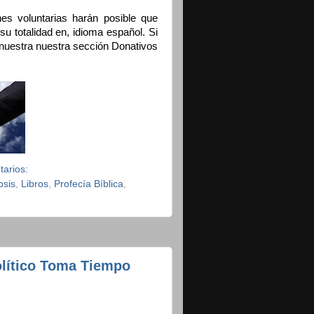
es voluntarias harán posible que
su totalidad en, idioma español. Si
e nuestra nuestra sección Donativos
tarios:
psis
,
Libros
,
Profecía Bíblica
,
olítico Toma Tiempo