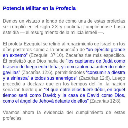
Potencia Militar en la Profecía
Demos un vistazo a fondo de cómo una de estas profecías
se cumplió en el siglo XX y continúa cumpliéndose hasta
este día — el resurgimiento de la milicia israelí —.
El profeta Ezequiel se refirió al renacimiento de Israel en los
días postreros como a la producción de
“un ejército grande
en extremo”
(Ezequiel 37:10). Zacarías fue más específico.
Él profetizó que Dios haría de
“los capitanes de Judá como
brasero de fuego entre leña, y como antorcha ardiendo entre
gavillas”
(Zacarías 12:6), permitiéndoles
“consumir a diestra
y a siniestra” a todos sus enemigos"
(Zacarías 12:6). Luego
procedió a declarar que en los tiempos del fin, la nación
sería tan fuerte que
“el que entre ellos fuere débil, en aquel
tiempo será como David; y la casa de David como Dios,
como el ángel de Jehová delante de ellos”
(Zacarías 12:8).
Veamos ahora la evidencia del cumplimiento de estas
profecías.