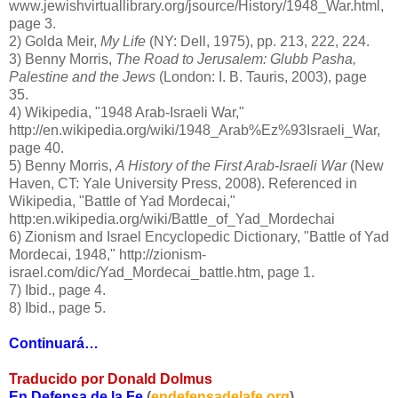
www.jewishvirtuallibrary.org/jsource/History/1948_War.html,
page 3.
2) Golda Meir,
My Life
(NY: Dell, 1975), pp. 213, 222, 224.
3) Benny Morris,
The Road to Jerusalem: Glubb Pasha,
Palestine and the Jews
(London: I. B. Tauris, 2003), page
35.
4) Wikipedia, "1948 Arab-Israeli War,"
http://en.wikipedia.org/wiki/1948_Arab%Ez%93Israeli_War,
page 40.
5) Benny Morris,
A History of the First Arab-Israeli War
(New
Haven, CT: Yale University Press, 2008). Referenced in
Wikipedia, "Battle of Yad Mordecai,"
http:en.wikipedia.org/wiki/Battle_of_Yad_Mordechai
6) Zionism and Israel Encyclopedic Dictionary, "Battle of Yad
Mordecai, 1948," http://zionism-
israel.com/dic/Yad_Mordecai_battle.htm, page 1.
7) Ibid., page 4.
8) Ibid., page 5.
Continuará…
Traducido por Donald Dolmus
En Defensa de la Fe
(
endefensadelafe.org
)