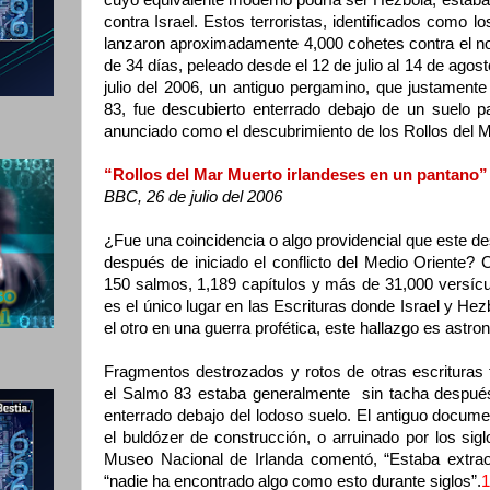
cuyo equivalente moderno podría ser Hezbolá, estaba
contra Israel. Estos terroristas, identificados como l
lanzaron aproximadamente 4,000 cohetes contra el nort
de 34 días, peleado desde el 12 de julio al 14 de agost
julio del 2006, un antiguo pergamino, que justamente
83, fue descubierto enterrado debajo de un suelo pa
anunciado como el descubrimiento de los Rollos del 
“Rollos del Mar Muerto irlandeses en un pantano”
BBC, 26 de julio del 2006
¿Fue una coincidencia o algo providencial que este 
después de iniciado el conflicto del Medio Oriente?
150 salmos, 1,189 capítulos y más de 31,000 versícul
es el único lugar en las Escrituras donde Israel y Hez
el otro en una guerra profética, este hallazgo es astro
Fragmentos destrozados y rotos de otras escrituras 
el Salmo 83 estaba generalmente sin tacha después
enterrado debajo del lodoso suelo. El antiguo docume
el buldózer de construcción, o arruinado por los siglo
Museo Nacional de Irlanda comentó, “Estaba extrao
“nadie ha encontrado algo como esto durante siglos”.
1