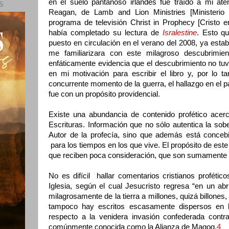
en el suelo pantanoso irlandés fue traído a mi ate
S
Reagan, de Lamb and Lion Ministries [Ministerio 
programa de televisión Christ in Prophecy [Cristo e
había completado su lectura de
Isralestine
. Esto qu
puesto en circulación en el verano del 2008, ya est
me familiarizara con este milagroso descubrimie
enfáticamente evidencia que el descubrimiento no tuvo
en mi motivación para escribir el libro y, por lo t
concurrente momento de la guerra, el hallazgo en el p
fue con un propósito providencial.
Existe una abundancia de contenido profético acerc
Escrituras. Información que no sólo autentica la sob
Autor de la profecía, sino que además está conceb
para los tiempos en los que vive. El propósito de este 
que reciben poca consideración, que son sumamente r
No es difícil hallar comentarios cristianos profétic
Iglesia, según el cual Jesucristo regresa “en un ab
milagrosamente de la tierra a millones, quizá billone
tampoco hay escritos escasamente dispersos en lo
respecto a la venidera invasión confederada contra 
comúnmente conocida como la Alianza de Magog.
4