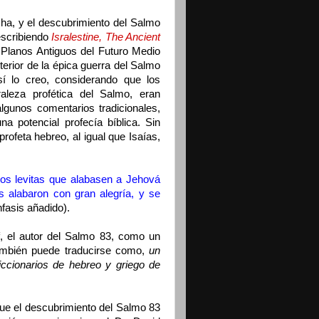
ha, y el descubrimiento del Salmo
escribiendo
Isralestine, The Ancient
s Planos Antiguos del Futuro Medio
sterior de la épica guerra del Salmo
í lo creo, considerando que los
raleza profética del Salmo, eran
lgunos comentarios tradicionales,
 potencial profecía bíblica. Sin
profeta hebreo, al igual que Isaías,
 los levitas que alabasen a Jehová
os alabaron con gran alegría, y se
fasis añadido).
f, el autor del Salmo 83, como un
también puede traducirse como,
un
iccionarios de hebreo y griego de
 que el descubrimiento del Salmo 83