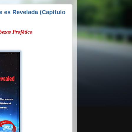
te es Revelada (Capítulo
ezas Profético