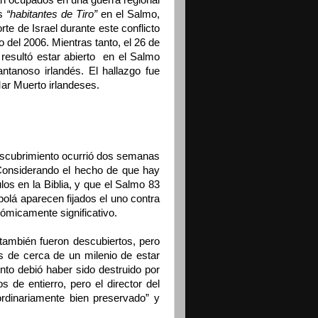
n ocupados en una guerra regional
os
“habitantes de Tiro”
en el Salmo,
e de Israel durante este conflicto
o del 2006. Mientras tanto, el 26 de
 resultó estar abierto en el Salmo
ntanoso irlandés. El hallazgo fue
Mar Muerto irlandeses.
descubrimiento ocurrió dos semanas
 Considerando el hecho de que hay
os en la Biblia, y que el Salmo 83
bolá aparecen fijados el uno contra
nómicamente significativo.
también fueron descubiertos, pero
 de cerca de un milenio de estar
nto debió haber sido destruido por
s de entierro, pero el director del
rdinariamente bien preservado” y