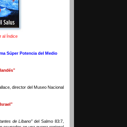
 al Índice
xima Súper Potencia del Medio
rlandés”
allace, director del Museo Nacional
Israel”
tantes de Líbano”
del Salmo 83:7,