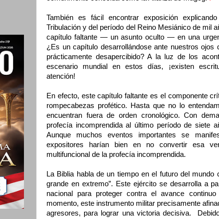
También es fácil encontrar exposición explicand
Tribulación y del período del Reino Mesiánico de mil 
capítulo faltante — un asunto oculto — en una urge
¿Es un capítulo desarrollándose ante nuestros ojos
prácticamente desapercibido? A la luz de los acont
escenario mundial en estos días, ¡existen escrit
atención!
En efecto, este capítulo faltante es el componente crí
rompecabezas profético. Hasta que no lo entenda
encuentran fuera de orden cronológico. Con demas
profecía incomprendida al último período de siete a
Aunque muchos eventos importantes se manifest
expositores harían bien en no convertir esa v
multifuncional de la profecía incomprendida.
La Biblia habla de un tiempo en el futuro del mundo 
grande en extremo”. Este ejército se desarrolla a pa
nacional para proteger contra el avance continuo
momento, este instrumento militar precisamente afinad
agresores, para lograr una victoria decisiva. Debido