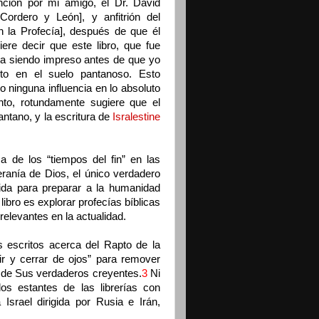
nción por mi amigo, el Dr. David
Cordero y León], y anfitrión del
n la Profecía], después de que él
iere decir que este libro, que fue
aba siendo impreso antes de que yo
nto en el suelo pantanoso. Esto
 ninguna influencia en lo absoluto
anto, rotundamente sugiere que el
antano, y la escritura de
Isralestine
a de los “tiempos del fin” en las
eranía de Dios, el único verdadero
ida para preparar a la humanidad
libro es explorar profecías bíblicas
elevantes en la actualidad.
os escritos acerca del Rapto de la
rir y cerrar de ojos” para remover
s, de Sus verdaderos creyentes.
3
Ni
s estantes de las librerías con
Israel dirigida por Rusia e Irán,