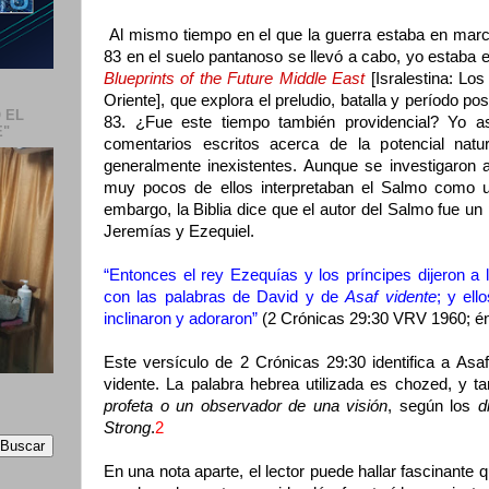
Al mismo tiempo en el que la guerra estaba en marc
83 en el suelo pantanoso se llevó a cabo, yo estaba 
Blueprints of the Future Middle East
[Isralestina: Lo
Oriente], que explora el preludio, batalla y período po
 EL
83. ¿Fue este tiempo también providencial? Yo as
E"
comentarios escritos acerca de la potencial natu
generalmente inexistentes. Aunque se investigaron a
muy pocos de ellos interpretaban el Salmo como una
embargo, la Biblia dice que el autor del Salmo fue un 
Jeremías y Ezequiel.
“Entonces el rey Ezequías y los príncipes dijeron a
con las palabras de David y de
Asaf vidente
; y ell
inclinaron y adoraron”
(2 Crónicas 29:30 VRV 1960; én
Este versículo de 2 Crónicas 29:30 identifica a Asa
vidente. La palabra hebrea utilizada es chozed, y 
profeta o un observador de una visión
, según los
d
Strong
.
2
En una nota aparte, el lector puede hallar fascinante