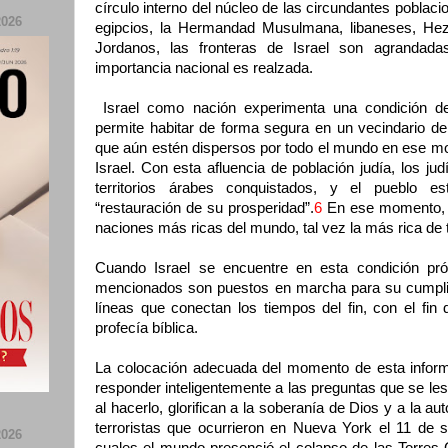
círculo interno del núcleo de las circundantes poblac
026
egipcios, la Hermandad Musulmana, libaneses, Hezb
Jordanos, las fronteras de Israel son agrandada
importancia nacional es realzada.
Israel como nación experimenta una condición de 
permite habitar de forma segura en un vecindario de
que aún estén dispersos por todo el mundo en ese mo
Israel. Con esta afluencia de población judía, los ju
territorios árabes conquistados, y el pueblo es
“restauración de su prosperidad”.
6
En ese momento, I
naciones más ricas del mundo, tal vez la más rica de 
Cuando Israel se encuentre en esta condición pró
mencionados son puestos en marcha para su cumplimie
líneas que conectan los tiempos del fin, con el fin d
profecía bíblica.
La colocación adecuada del momento de esta informa
responder inteligentemente a las preguntas que se les
al hacerlo, glorifican a la soberanía de Dios y a la a
terroristas que ocurrieron en Nueva York el 11 de 
026