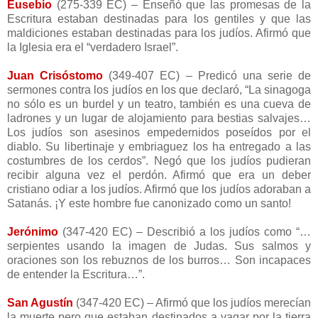
Eusebio
(275-339 EC) – Enseñó que las promesas de la
Escritura estaban destinadas para los gentiles y que las
maldiciones estaban destinadas para los judíos. Afirmó que
la Iglesia era el “verdadero Israel”.
Juan Crisóstomo
(349-407 EC) – Predicó una serie de
sermones contra los judíos en los que declaró, “La sinagoga
no sólo es un burdel y un teatro, también es una cueva de
ladrones y un lugar de alojamiento para bestias salvajes…
Los judíos son asesinos empedernidos poseídos por el
diablo. Su libertinaje y embriaguez los ha entregado a las
costumbres de los cerdos”. Negó que los judíos pudieran
recibir alguna vez el perdón. Afirmó que era un deber
cristiano odiar a los judíos. Afirmó que los judíos adoraban a
Satanás. ¡Y este hombre fue canonizado como un santo!
Jerónimo
(347-420 EC) – Describió a los judíos como “…
serpientes usando la imagen de Judas. Sus salmos y
oraciones son los rebuznos de los burros… Son incapaces
de entender la Escritura…”.
San Agustín
(347-420 EC) – Afirmó que los judíos merecían
la muerte pero que estaban destinados a vagar por la tierra