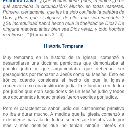
Escritura Clave:
“
¿Qué ventaja tiene, pues, el judío? ¿o de
qué aprovecha la circuncisión? Mucho, en todas maneras.
Primero, ciertamente, que les ha sido confiada la palabra de
Dios. ¿Pues qué, si algunos de ellos han sido incrédulos?
¿Su incredulidad habrá hecho nula la fidelidad de Dios? De
ninguna manera; antes bien sea Dios veraz, y todo hombre
mentiroso…
” (Romanos 3:1-4).
Historia Temprana
Muy temprano en la historia de la Iglesia, comenzó a
desarrollarse una doctrina perniciosa que demonizaba al
pueblo judío y que argumentaba que deberían ser
perseguidos por rechazar a Jesús como su Mesías. Esto es
irónico cuando considera el hecho de que la Iglesia
comenzó como una institución judía. Fue fundada en Judea
por judíos que eran seguidores de un Mesías judío y todos
sus documentos fundacionales fueron escritos por judíos.
Pero el característico sabor judío del cristianismo primitivo
no iba a durar mucho. A medida que la Iglesia comenzó a
extenderse más allá de Judea, su mensaje fue abrazado por
más y más gentiles que no tenían ningún interés en