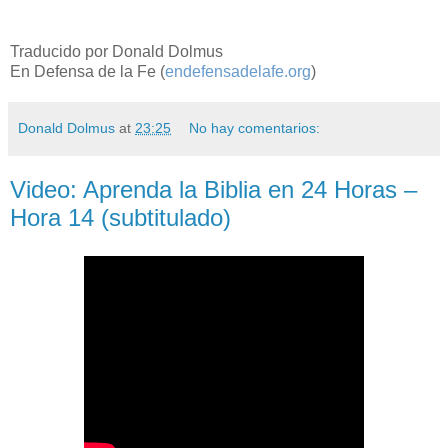
Traducido por Donald Dolmus
En Defensa de la Fe (
endefensadelafe.org
)
Donald Dolmus
at
23:25
No hay comentarios:
Video: Aprenda la Biblia en 24 Horas –
Hora 14 (subtitulado)