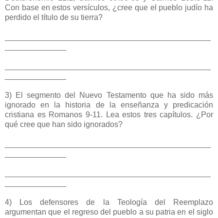
Con base en estos versículos, ¿cree que el pueblo judío ha
perdido el título de su tierra?
_______________________________________________
______________
_______________________________________________
______________
3) El segmento del Nuevo Testamento que ha sido más
ignorado en la historia de la enseñanza y predicación
cristiana es Romanos 9-11. Lea estos tres capítulos. ¿Por
qué cree que han sido ignorados?
_______________________________________________
______________
_______________________________________________
______________
4) Los defensores de la Teología del Reemplazo
argumentan que el regreso del pueblo a su patria en el siglo