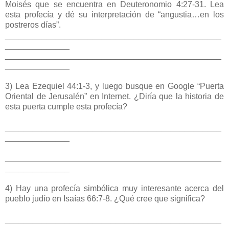
Moisés que se encuentra en Deuteronomio 4:27-31. Lea
esta profecía y dé su interpretación de “angustia…en los
postreros días”.
_______________________________________________
______________
_______________________________________________
______________
3) Lea Ezequiel 44:1-3, y luego busque en Google “Puerta
Oriental de Jerusalén” en Internet. ¿Diría que la historia de
esta puerta cumple esta profecía?
_______________________________________________
______________
_______________________________________________
______________
4) Hay una profecía simbólica muy interesante acerca del
pueblo judío en Isaías 66:7-8. ¿Qué cree que significa?
_______________________________________________