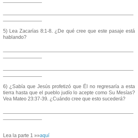
______________
_______________________________________________
______________
5) Lea Zacarías 8:1-8. ¿De qué cree que este pasaje está
hablando?
_______________________________________________
______________
_______________________________________________
______________
6) ¿Sabía que Jesús profetizó que Él no regresaría a esta
tierra hasta que el pueblo judío lo acepte como Su Mesías?
Vea Mateo 23:37-39. ¿Cuándo cree que esto sucederá?
_______________________________________________
______________
Lea la parte 1 »»
aquí