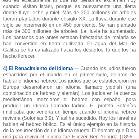
eso es exactamente lo que las personas exclaman hoy
cuando visitan Israel, porque es nuevamente una tierra
donde fluye leche y miel. Más de 200 millones de árboles
fueron plantados durante el siglo XX. La lluvia durante ese
siglo se incrementó en un 450 por ciento. Se han plantado
más de 300 millones de árboles. La lluvia ha aumentado.
Los pantanos que antes estaban infectados de malaria se
han convertido en tierra cultivada. El agua del Mar de
Galilea se ha canalizado hacia los desiertos, lo que los ha
hecho florecer.
4) El Renacimiento del Idioma
— Cuando los judíos fueron
esparcidos por el mundo en el primer siglo, dejaron de
hablar el idioma hebreo. Los judíos que se establecieron en
Europa desarrollaron un idioma llamado yiddish (una
combinación de hebreo y alemán). Los judíos en la cuenca
mediterránea mezclaron el hebreo con español para
producir un idioma llamado ladino. El profeta Sofonías
implicaba que vendría un tiempo cuando el idioma hebreo
reviviría (Sofonías 3:9). Y así ha sucedido. Hoy los israelíes
hablan el hebreo bblico. Es el único ejemplo en la historia
de la resurrección de un idioma muerto. El hombre que Dios
usó para revivir el idioma fue Eliezer Ben Yehuda (1858 -