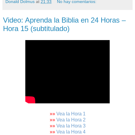
Donald Dolmus
at
21:33
No hay comentarios:
Video: Aprenda la Biblia en 24 Horas –
Hora 15 (subtitulado)
»»
Vea la Hora 1
»»
Vea la Hora 2
»»
Vea la Hora 3
»»
Vea la Hora 4