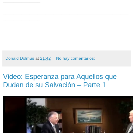
_______________________________________________
______________
_______________________________________________
______________
Donald Dolmus
at
21:42
No hay comentarios:
Video: Esperanza para Aquellos que
Dudan de su Salvación – Parte 1