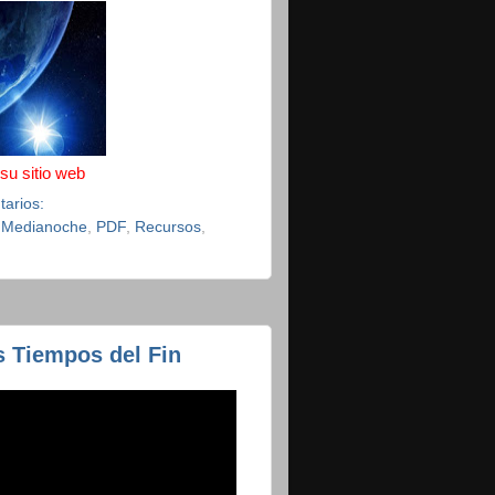
 su sitio web
tarios:
 Medianoche
,
PDF
,
Recursos
,
os Tiempos del Fin