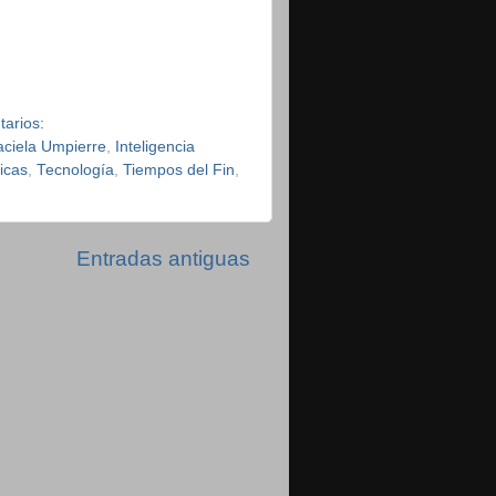
tarios:
aciela Umpierre
,
Inteligencia
icas
,
Tecnología
,
Tiempos del Fin
,
Entradas antiguas