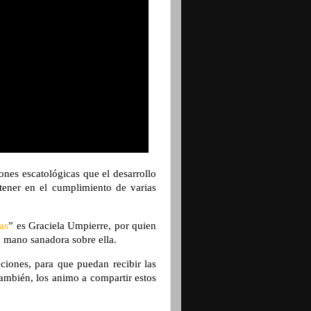
ones escatológicas que el desarrollo
a tener en el cumplimiento de varias
as
” es Graciela Umpierre, por quien
u mano sanadora sobre ella.
caciones, para que puedan recibir las
ambién, los animo a compartir estos