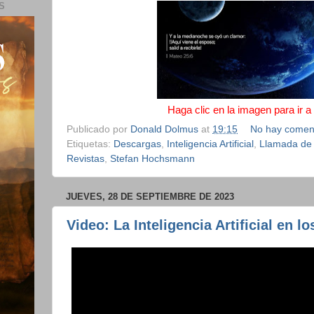
S
Haga clic en la imagen para ir a
Publicado por
Donald Dolmus
at
19:15
No hay comen
Etiquetas:
Descargas
,
Inteligencia Artificial
,
Llamada de
Revistas
,
Stefan Hochsmann
JUEVES, 28 DE SEPTIEMBRE DE 2023
Video: La Inteligencia Artificial en l