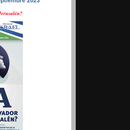
eptiembre 2023
Jerusalén?