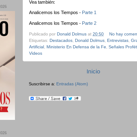
Vea también:
026
Analicemos los Tiempos -
Parte 1
Analicemos los Tiempos -
Parte 2
Publicado por
Donald Dolmus
at
20:50
No hay comen
Etiquetas:
Destacados
,
Donald Dolmus
,
Entrevistas
,
Gr
Artificial
,
Ministerio En Defensa de la Fe
,
Señales Profét
Videos
Inicio
Suscribirse a:
Entradas (Atom)
026