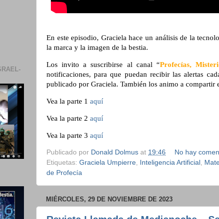
En este episodio, Graciela hace un análisis de la tecnol
la marca y la imagen de la bestia.
Los invito a suscribirse al canal “
Profecías, Miste
SRAEL-
notificaciones, para que puedan recibir las alertas c
publicado por Graciela. También los animo a compartir 
Vea la parte 1
aquí
Vea la parte 2
aquí
Vea la parte 3
aquí
Publicado por
Donald Dolmus
at
19:46
No hay comen
Etiquetas:
Graciela Umpierre
,
Inteligencia Artificial
,
Mate
de Profecía
MIÉRCOLES, 29 DE NOVIEMBRE DE 2023