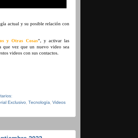
ogía actual y su posible relación con
rios y Otras Cosas
”, y activar las
ada que vez que un nuevo video sea
estos videos con sus contactos.
tarios:
rial Exclusivo
,
Tecnología
,
Videos