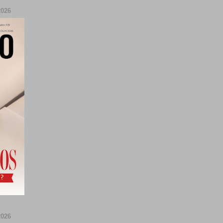
026
026