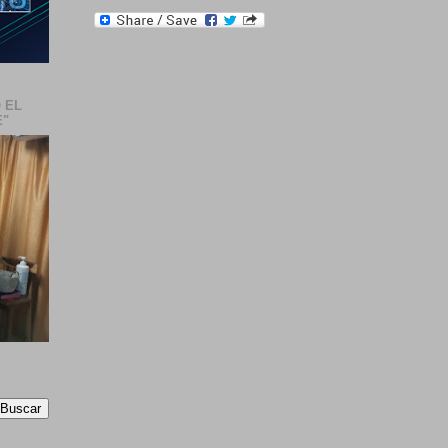
 EL
E"