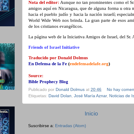
Nota del editor:
Aunque no tan prominentes como el Sr.
amigos aquí en Nicaragua, que de alguna forma u otra 
hacia el pueblo judío y hacia la nación israelí; especia
World Wide Web nos brinda. La gran parte de esos amig
de los cristianos evangélicos.
La página web de la Iniciativa Amigos de Israel, del Sr. A
Friends of Israel Initiative
Traducido por Donald Dolmus
En Defensa de la Fe
(
endefensadelafe.org
)
Source:
Bible Prophecy Blog
Publicado por
Donald Dolmus
at
20:46
No hay comen
Etiquetas:
David Dolan
,
José María Aznar
,
Noticias de I
Inicio
Suscribirse a:
Entradas (Atom)