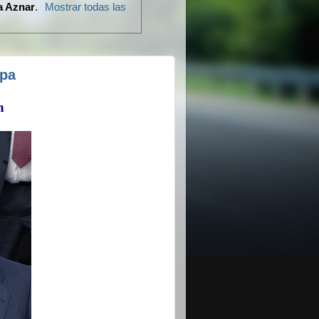
a Aznar
.
Mostrar todas las
opa
n