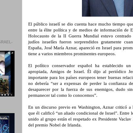
El público israelí se dio cuenta hace mucho tiempo qu
entre la élite política y de medios de información de 
Holocausto de la II Guerra Mundial estuvo centrado
judíos israelíes fueron sorprendidos gratamente cua
SRAEL-
España, José María Aznar, apareció en Israel para pro
tiene a varios miembros prominentes europeos.
El político conservador español ha establecido u
apropiada, Amigos de Israel. Él dijo al periódico J
importante para los países europeos tener buenas rela
no debería “ser a expensas de perder la confianza del 
desaparecer por la fuerza de sus enemigos, dudo si
permanecer tal como lo conocemos”.
En un discurso previo en Washington, Aznar criticó a 
que él calificó “un aliado condicional de Israel”. Entre
unido al grupo están el respetado ex Presidente Vacla
del premio Nobel de Irlanda.