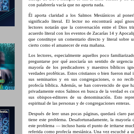
con palabrería vacía que no aporta nada.
Él aporta claridad a los Salmos Mesiánicos al pone
significado literal. El lector no encontrará aquí gno
lectores notarán que la conversación entre el Dios tr
acuerdo literal con los eventos de Zacarías 14 y Apocal
que constituye un comentario directo y literal sobre u
cierto como el amanecer de esta mañana.
Los lectores, especialmente aquellos poco familiarizad
preguntarse por qué asociaría un sentido de urgencia 
mayoría de los predicadores y maestros bíblicos ig
verdades proféticas. Estos cristianos o bien fueron mal i
sus seminarios y en sus congregaciones, o no recib
profecía bíblica. Además, se han convencido de que ha
privadamente estos Salmos en busca de la verdad es co
sus obispos-editores de su denominación. Esto repr
espiritual de las personas y de congregaciones enteras.
Después de leer unas pocas páginas, quedará claro pa
tiene este problema. Desafortunadamente, la mayoría de
este problema — incluso hasta el punto de irritarse mu
referida como profecía mesiánica. Una vez escuché a un