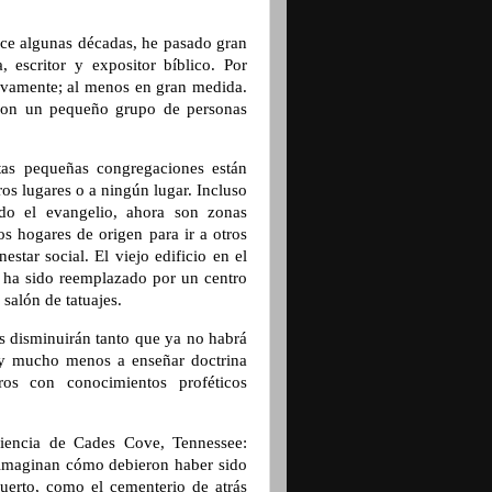
ace algunas décadas, he pasado gran
, escritor y expositor bíblico. Por
evamente; al menos en gran medida.
 con un pequeño grupo de personas
as pequeñas congregaciones están
ros lugares o a ningún lugar. Incluso
ado el evangelio, ahora son zonas
s hogares de origen para ir a otros
star social. El viejo edificio en el
” ha sido reemplazado por un centro
 salón de tatuajes.
es disminuirán tanto que ya no habrá
 y mucho menos a enseñar doctrina
ros con conocimientos proféticos
riencia de Cades Cove, Tennessee:
lo imaginan cómo debieron haber sido
uerto, como el cementerio de atrás