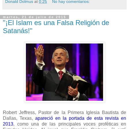
Donald Dolmus
at
0:25
No hay comentarios:
martes, 21 de julio de 2015
"¡El Islam es una Falsa Religión de
Satanás!"
Robert Jeffress, Pastor de la Primera Iglesia Bautista de
Dallas, Texas,
apareció en la portada de esta revista en
2013
, como una de las principales voces proféticas en