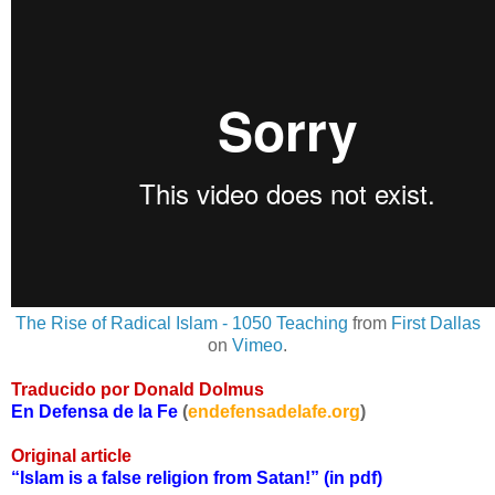
The Rise of Radical Islam - 1050 Teaching
from
First Dallas
on
Vimeo
.
Traducido por Donald Dolmus
En Defensa de la Fe
(
endefensadelafe.org
)
Original article
“Islam is a false religion from Satan!” (in pdf)