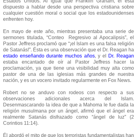
Estados Unidos. Al igual que Franklin Graham, él está
dispuesto a hablar desde una perspectiva cristiana sobre
cualquier cuestión moral o social que los estadounidenses
enfrenten hoy.
En mayo de este año, mientras presentaba una serie de
sermones titulada, “Conteo Regresivo al Apocalipsis”, el
Pastor Jeffress proclamó que “¡el Islam es una falsa religión
de Satanás!”. Ésta es una observación que el Dr. Reagan ha
estado enseñando durante muchos años
, y el
Dr. Reagan
estaba encantado de oír al Pastor Jeffress hacer la
proclamación, ya que tiene una visibilidad muy alta como
pastor de una de las iglesias más grandes de nuestra
nación, y es un vocero invitado regularmente en Fox News.
Robert no se anduvo con rodeos con respecto a sus
observaciones adicionales acerca del Islam.
Desenmascarando la idea de que a Mahoma le fue dada la
religión musulmana por un ángel, afirmó que el ángel era
realmente Satanás disfrazado como “ángel de luz” (2
Corintios 11:14).
Él abordó el mito de que los terroristas fundamentalistas han