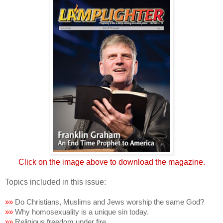
Click on the image above to download the magazine.
Topics included in this issue:
»
»
Do Christians, Muslims and Jews worship the same God?
»
»
Why homosexuality is a unique sin today.
»
»
Religious freedom under fire