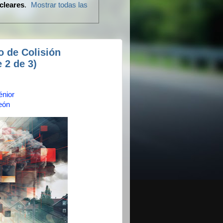
cleares
.
Mostrar todas las
o de Colisión
 2 de 3)
énior
eón