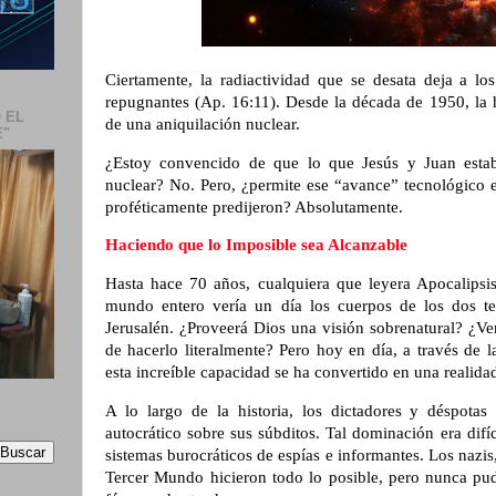
Ciertamente, la radiactividad que se desata deja a los
repugnantes (Ap. 16:11). Desde la década de 1950, la 
 EL
de una aniquilación nuclear.
E"
¿Estoy convencido de que lo que Jesús y Juan estab
nuclear? No. Pero, ¿permite ese “avance” tecnológico 
proféticamente predijeron? Absolutamente.
Haciendo que lo Imposible sea Alcanzable
Hasta hace 70 años, cualquiera que leyera Apocalipsi
mundo entero vería un día los cuerpos de los dos te
Jerusalén. ¿Proveerá Dios una visión sobrenatural? ¿Ve
de hacerlo literalmente? Pero hoy en día, a través de la 
esta increíble capacidad se ha convertido en una realid
A lo largo de la historia, los dictadores y déspotas
autocrático sobre sus súbditos. Tal dominación era difí
sistemas burocráticos de espías e informantes. Los nazis,
Tercer Mundo hicieron todo lo posible, pero nunca pud