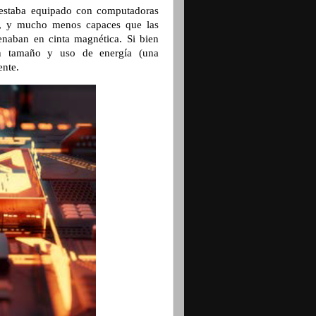
 estaba equipado con computadoras
o, y mucho menos capaces que las
enaban en cinta magnética. Si bien
 en tamaño y uso de energía (una
ente.