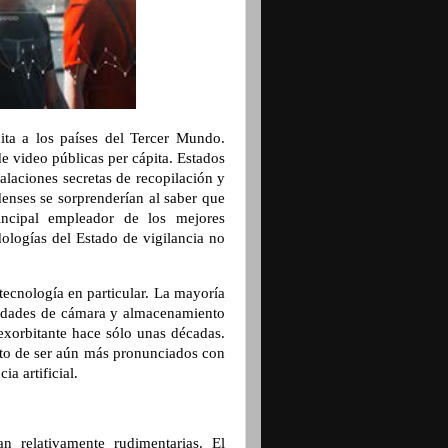
ita a los países del Tercer Mundo.
e video públicas per cápita. Estados
alaciones secretas de recopilación y
enses se sorprenderían al saber que
ncipal empleador de los mejores
ologías del Estado de vigilancia no
tecnología en particular. La mayoría
acidades de cámara y almacenamiento
 exorbitante hace sólo unas décadas.
nto de ser aún más pronunciados con
ia artificial.
 relativamente rudimentarias. El