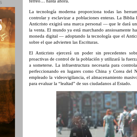
férreo… hasta ahora.
S
La tecnología moderna proporciona todas las herrami
controlar y esclavizar a poblaciones enteras. La Biblia
Anticristo exigirá una marca personal — que le dará un
la venta. El mundo ya está marchando ansiosamente haci
moneda digital — adoptando la tecnología que el Anticri
sobre el que advierten las Escrituras.
El Anticristo ejercerá un poder sin precedentes so
proactivas de control de la población y utilizará la fuerz
a someterse. La infraestructura necesaria para control
perfeccionando en lugares como China y Corea del N
empleado la videovigilancia, el almacenamiento masivo d
para evaluar la “lealtad” de sus ciudadanos al Estado.