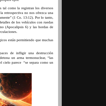
s tal como la registran los diversos
 la retrospectiva no nos ofrezca una
ramente
”
(1 Co. 13:12). Por lo tanto,
detalles de los vehículos con ruedas
no (Apocalipsis 6) y las hordas de
eculaciones.
ógicos están permitiendo que muchas
aces de infligir una destrucción
 detona un arma termonuclear, “las
 el cielo parece
“
se separa como un