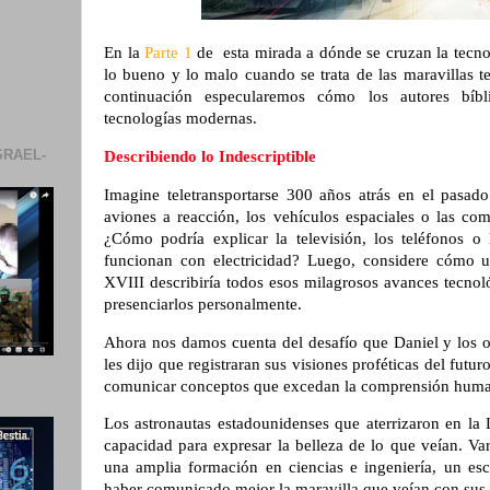
En la
Parte 1
de esta mirada a dónde se cruzan la tecnol
lo bueno y lo malo cuando se trata de las maravillas t
continuación especularemos cómo los autores bíbl
tecnologías modernas.
SRAEL-
Describiendo lo Indescriptible
Imagine teletransportarse 300 años atrás en el pasad
aviones a reacción, los vehículos espaciales o las co
¿Cómo podría explicar la televisión, los teléfonos o 
funcionan con electricidad? Luego, considere cómo u
XVIII describiría todos esos milagrosos avances tecnológ
presenciarlos personalmente.
Ahora nos damos cuenta del desafío que Daniel y los o
les dijo que registraran sus visiones proféticas del fut
comunicar conceptos que excedan la comprensión humana
Los astronautas estadounidenses que aterrizaron en la 
capacidad para expresar la belleza de lo que veían. V
una amplia formación en ciencias e ingeniería, un escr
haber comunicado mejor la maravilla que veían con sus 