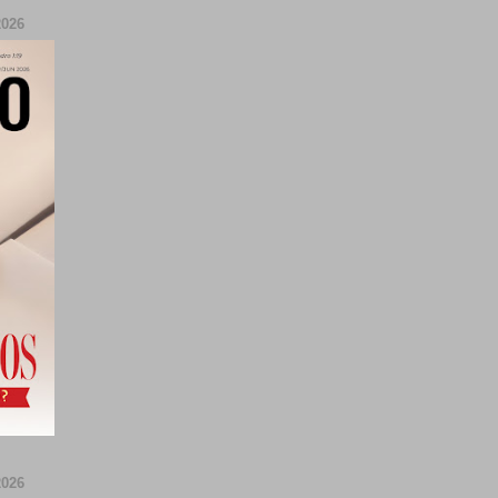
026
026