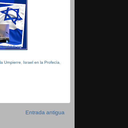
la Umpierre
,
Israel en la Profecía
,
Entrada antigua