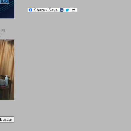
 EL
E"