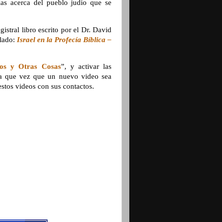
ías acerca del pueblo judío que se
istral libro escrito por el Dr. David
ulado:
Israel en la Profecía Bíblica –
rios y Otras Cosas
”, y activar las
ada que vez que un nuevo video sea
estos videos con sus contactos.