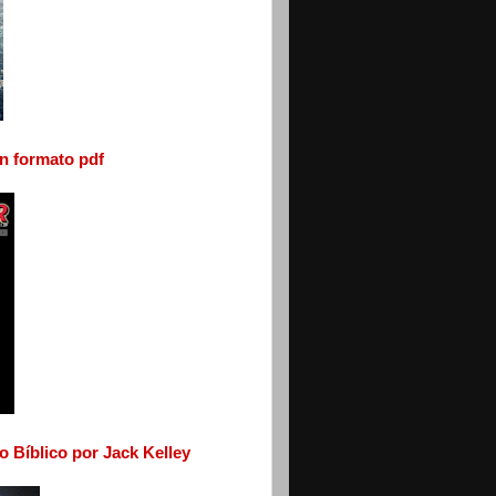
En formato pdf
o Bíblico por Jack Kelley