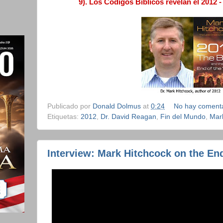
9). Los Códigos Bíblicos revelan el 2012 
Publicado por
Donald Dolmus
at
0:24
No hay comenta
Etiquetas:
2012
,
Dr. David Reagan
,
Fin del Mundo
,
Mar
Interview: Mark Hitchcock on the End