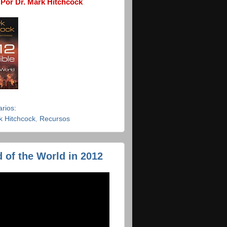
- Por Dr. Mark Hitchcock
rios:
k Hitchcock
,
Recursos
 of the World in 2012