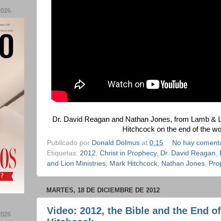
026
Dr. David Reagan and Nathan Jones, from Lamb & Lio
Hitchcock on the end of the wo
Publicado por
Donald Dolmus
at
0:15
No hay comenta
Etiquetas:
2012
,
Christ in Prophecy
,
Dr. David Reagan
,
and Lion Ministries
,
Mark Hitchcock
,
Nathan Jones
,
Pro
MARTES, 18 DE DICIEMBRE DE 2012
Video: 2012, the Bible and the End o
026