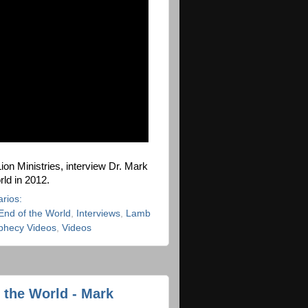
n Ministries, interview Dr. Mark
rld in 2012.
rios:
End of the World
,
Interviews
,
Lamb
phecy Videos
,
Videos
f the World - Mark