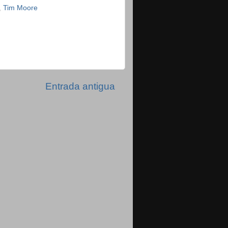
,
Tim Moore
Entrada antigua