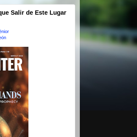
ue Salir de Este Lugar
énior
eón