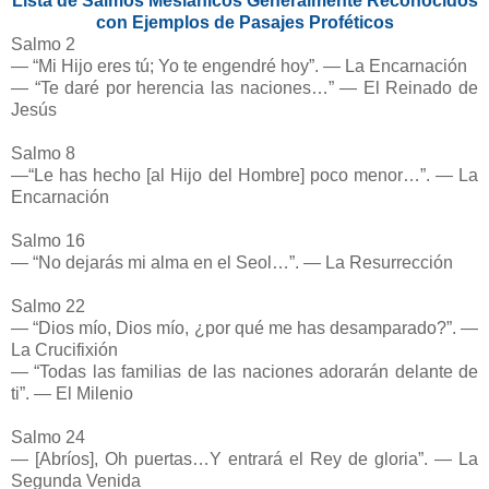
Lista de Salmos Mesiánicos Generalmente Reconocidos
con Ejemplos de Pasajes Proféticos
Salmo 2
— “Mi Hijo eres tú; Yo te engendré hoy”. — La Encarnación
— “Te daré por herencia las naciones…” — El Reinado de
Jesús
Salmo 8
—“Le has hecho [al Hijo del Hombre] poco menor…”. — La
Encarnación
Salmo 16
— “No dejarás mi alma en el Seol…”. — La Resurrección
Salmo 22
— “Dios mío, Dios mío, ¿por qué me has desamparado?”. —
La Crucifixión
— “Todas las familias de las naciones adorarán delante de
ti”. — El Milenio
Salmo 24
—
[Abríos], Oh puertas…Y entrará el Rey de gloria”. — La
Segunda Venida