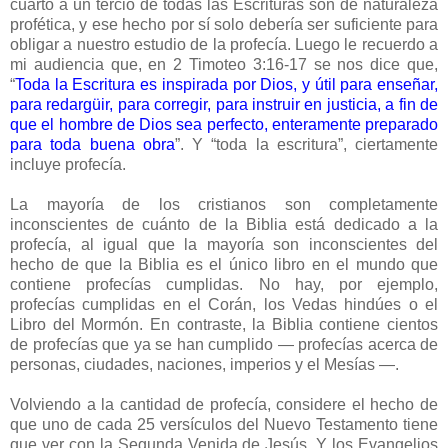
cuarto a un tercio de todas las Escrituras son de naturaleza
profética, y ese hecho por sí solo debería ser suficiente para
obligar a nuestro estudio de la profecía. Luego le recuerdo a
mi audiencia que, en 2 Timoteo 3:16-17 se nos dice que,
“
Toda la Escritura es inspirada por Dios, y útil para enseñar,
para redargüir, para corregir, para instruir en justicia, a fin de
que el hombre de Dios sea perfecto, enteramente preparado
para toda buena obra
”. Y “toda la escritura”, ciertamente
incluye profecía.
La mayoría de los cristianos son completamente
inconscientes de cuánto de la Biblia está dedicado a la
profecía, al igual que la mayoría son inconscientes del
hecho de que la Biblia es el único libro en el mundo que
contiene profecías cumplidas. No hay, por ejemplo,
profecías cumplidas en el Corán, los Vedas hindúes o el
Libro del Mormón. En contraste, la Biblia contiene cientos
de profecías que ya se han cumplido — profecías acerca de
personas, ciudades, naciones, imperios y el Mesías —.
Volviendo a la cantidad de profecía, considere el hecho de
que uno de cada 25 versículos del Nuevo Testamento tiene
que ver con la Segunda Venida de Jesús. Y los Evangelios