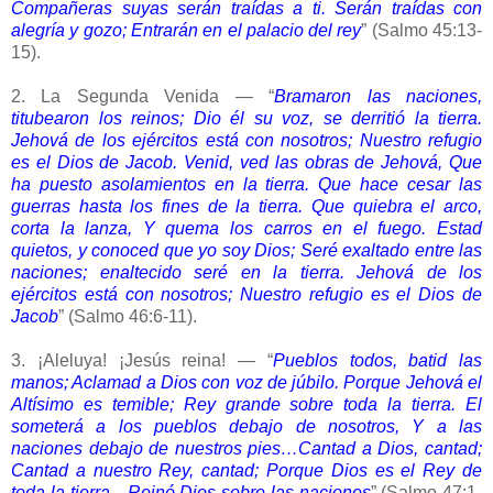
Compañeras suyas serán traídas a ti. Serán traídas con
alegría y gozo; Entrarán en el palacio del rey
” (Salmo 45:13-
15).
2. La Segunda Venida — “
Bramaron las naciones,
titubearon los reinos; Dio él su voz, se derritió la tierra.
Jehová de los ejércitos está con nosotros; Nuestro refugio
es el Dios de Jacob. Venid, ved las obras de Jehová, Que
ha puesto asolamientos en la tierra. Que hace cesar las
guerras hasta los fines de la tierra. Que quiebra el arco,
corta la lanza, Y quema los carros en el fuego. Estad
quietos, y conoced que yo soy Dios; Seré exaltado entre las
naciones; enaltecido seré en la tierra. Jehová de los
ejércitos está con nosotros; Nuestro refugio es el Dios de
Jacob
” (Salmo 46:6-11).
3. ¡Aleluya! ¡Jesús reina! — “
Pueblos todos, batid las
manos; Aclamad a Dios con voz de júbilo. Porque Jehová el
Altísimo es temible; Rey grande sobre toda la tierra. El
someterá a los pueblos debajo de nosotros, Y a las
naciones debajo de nuestros pies…Cantad a Dios, cantad;
Cantad a nuestro Rey, cantad; Porque Dios es el Rey de
toda la tierra…Reinó Dios sobre las naciones
” (Salmo 47:1-