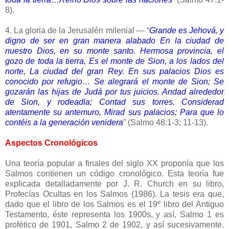
8).
4. La gloria de la Jerusalén milenial — “
Grande es Jehová, y
digno de ser en gran manera alabado En la ciudad de
nuestro Dios, en su monte santo. Hermosa provincia, el
gozo de toda la tierra, Es el monte de Sion, a los lados del
norte, La ciudad del gran Rey. En sus palacios Dios es
conocido por refugio… Se alegrará el monte de Sion; Se
gozarán las hijas de Judá por tus juicios. Andad alrededor
de Sion, y rodeadla; Contad sus torres. Considerad
atentamente su antemuro, Mirad sus palacios; Para que lo
contéis a la generación venidera
” (Salmo 48:1-3; 11-13).
Aspectos Cronológicos
Una teoría popular a finales del siglo XX proponía que los
Salmos contienen un código cronológico. Esta teoría fue
explicada detalladamente por J. R. Church en su libro,
Profecías Ocultas en los Salmos (1986). La tesis era que,
dado que el libro de los Salmos es el 19º libro del Antiguo
Testamento, éste representa los 1900s, y así, Salmo 1 es
profético de 1901, Salmo 2 de 1902, y así sucesivamente.