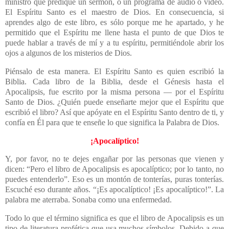
ministro que predique un sermón, o un programa de audio o video.
El Espíritu Santo es el maestro de Dios. En consecuencia, si
aprendes algo de este libro, es sólo porque me he apartado, y he
permitido que el Espíritu me llene hasta el punto de que Dios te
puede hablar a través de mí y a tu espíritu, permitiéndole abrir los
ojos a algunos de los misterios de Dios.
Piénsalo de esta manera. El Espíritu Santo es quien escribió la
Biblia. Cada libro de la Biblia, desde el Génesis hasta el
Apocalipsis, fue escrito por la misma persona — por el Espíritu
Santo de Dios. ¿Quién puede enseñarte mejor que el Espíritu que
escribió el libro? Así que apóyate en el Espíritu Santo dentro de ti, y
confía en Él para que te enseñe lo que significa la Palabra de Dios.
¡Apocalíptico!
Y, por favor, no te dejes engañar por las personas que vienen y
dicen: “Pero el libro de Apocalipsis es apocalíptico; por lo tanto, no
puedes entenderlo”. Eso es un montón de tonterías, puras tonterías.
Escuché eso durante años. “¡Es apocalíptico! ¡Es apocalíptico!”. La
palabra me aterraba. Sonaba como una enfermedad.
Todo lo que el término significa es que el libro de Apocalipsis es un
tipo de literatura profética que usa muchos símbolos. Debido a que