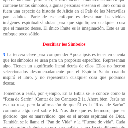
contiene tantos símbolos, algunas personas enseñan el libro como si
fuera una especie de historia de Alicia en el País de las Maravillas
para adultos. Parte de ese enfoque es desestimar las vívidas
imágenes espiritualizándolas para que signifiquen cualquier cosa
que el maestro desee. El único límite es la imaginación. Éste es un
enfoque poco sólido.
Descifrar los Símbolos
3
La tercera clave para comprender Apocalipsis es tener en cuenta
que los símbolos se usan para un propósito específico. Representan
algo. Tienen un significado literal detrás de ellos. Ellos no fueron
seleccionados desordenadamente por el Espíritu Santo cuando
inspiró el libro, y no representan cualquier cosa que podamos
desear.
Tomemos a Jesús, por ejemplo. En la Biblia se le conoce como la
“Rosa de Sarón” (Cantar de los Cantares 2:1). Ahora bien, Jesús no
es una rosa, pero la afirmación de que Él es la “Rosa de Sarón”
comunica algo real sobre Él. Nos dice que es hermoso, que es
glorioso, que es maravilloso, que es el aroma espiritual de Dios.
También se le llama el “Pan de Vida” y la “Fuente de vida”. Cada
uno de estos símbolos se usa para enfatizar una faceta diferente de