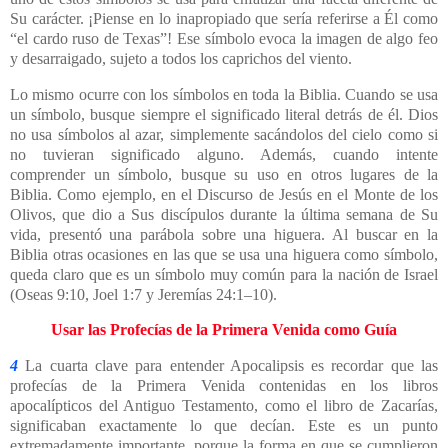
Su carácter. ¡Piense en lo inapropiado que sería referirse a Él como
“el cardo ruso de Texas”! Ese símbolo evoca la imagen de algo feo
y desarraigado, sujeto a todos los caprichos del viento.
Lo mismo ocurre con los símbolos en toda la Biblia. Cuando se usa
un símbolo, busque siempre el significado literal detrás de él. Dios
no usa símbolos al azar, simplemente sacándolos del cielo como si
no tuvieran significado alguno. Además, cuando intente
comprender un símbolo, busque su uso en otros lugares de la
Biblia. Como ejemplo, en el Discurso de Jesús en el Monte de los
Olivos, que dio a Sus discípulos durante la última semana de Su
vida, presentó una parábola sobre una higuera. Al buscar en la
Biblia otras ocasiones en las que se usa una higuera como símbolo,
queda claro que es un símbolo muy común para la nación de Israel
(Oseas 9:10, Joel 1:7 y Jeremías 24:1–10).
Usar las Profecías de la Primera Venida como Guía
4
La cuarta clave para entender Apocalipsis es recordar que las
profecías de la Primera Venida contenidas en los libros
apocalípticos del Antiguo Testamento, como el libro de Zacarías,
significaban exactamente lo que decían. Este es un punto
extremadamente importante, porque la forma en que se cumplieron