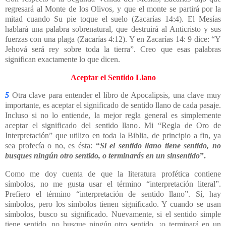
regresará al Monte de los Olivos, y que el monte se partirá por la
mitad cuando Su pie toque el suelo (Zacarías 14:4). El Mesías
hablará una palabra sobrenatural, que destruirá al Anticristo y sus
fuerzas con una plaga (Zacarías 4:12). Y en Zacarías 14: 9 dice: “Y
Jehová será rey sobre toda la tierra”. Creo que esas palabras
significan exactamente lo que dicen.
Aceptar el Sentido Llano
5
Otra clave para entender el libro de Apocalipsis, una clave muy
importante, es aceptar el significado de sentido llano de cada pasaje.
Incluso si no lo entiende, la mejor regla general es simplemente
aceptar el significado del sentido llano. Mi “Regla de Oro de
Interpretación” que utilizo en toda la Biblia, de principio a fin, ya
sea profecía o no, es ésta:
“
Si el sentido llano tiene sentido, no
busques ningún otro sentido, o terminarás en un sinsentido
”.
Como me doy cuenta de que la literatura profética contiene
símbolos, no me gusta usar el término “interpretación literal”.
Prefiero el término “interpretación de sentido llano”. Sí, hay
símbolos, pero los símbolos tienen significado. Y cuando se usan
símbolos, busco su significado. Nuevamente, si el sentido simple
tiene sentido, no busque ningún otro sentido, ¡o terminará en un