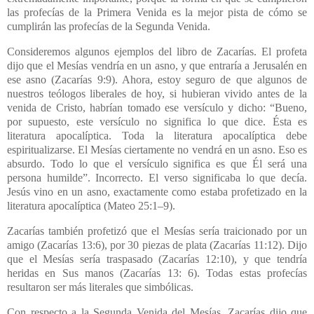
las profecías de la Primera Venida es la mejor pista de cómo se
cumplirán las profecías de la Segunda Venida.
Consideremos algunos ejemplos del libro de Zacarías. El profeta
dijo que el Mesías vendría en un asno, y que entraría a Jerusalén en
ese asno (Zacarías 9:9). Ahora, estoy seguro de que algunos de
nuestros teólogos liberales de hoy, si hubieran vivido antes de la
venida de Cristo, habrían tomado ese versículo y dicho: “Bueno,
por supuesto, este versículo no significa lo que dice. Ésta es
literatura apocalíptica. Toda la literatura apocalíptica debe
espiritualizarse. El Mesías ciertamente no vendrá en un asno. Eso es
absurdo. Todo lo que el versículo significa es que Él será una
persona humilde”. Incorrecto. El verso significaba lo que decía.
Jesús vino en un asno, exactamente como estaba profetizado en la
literatura apocalíptica (Mateo 25:1–9).
Zacarías también profetizó que el Mesías sería traicionado por un
amigo (Zacarías 13:6), por 30 piezas de plata (Zacarías 11:12). Dijo
que el Mesías sería traspasado (Zacarías 12:10), y que tendría
heridas en Sus manos (Zacarías 13: 6). Todas estas profecías
resultaron ser más literales que simbólicas.
Con respecto a la Segunda Venida del Mesías, Zacarías dijo que