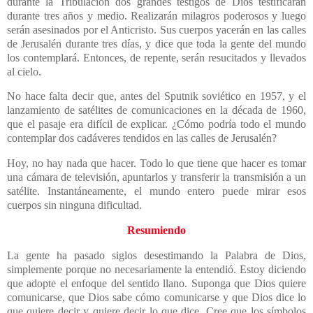
durante la Tribulación dos grandes testigos de Dios testificarán
durante tres años y medio. Realizarán milagros poderosos y luego
serán asesinados por el Anticristo. Sus cuerpos yacerán en las calles
de Jerusalén durante tres días, y dice que toda la gente del mundo
los contemplará. Entonces, de repente, serán resucitados y llevados
al cielo.
No hace falta decir que, antes del Sputnik soviético en 1957, y el
lanzamiento de satélites de comunicaciones en la década de 1960,
que el pasaje era difícil de explicar. ¿Cómo podría todo el mundo
contemplar dos cadáveres tendidos en las calles de Jerusalén?
Hoy, no hay nada que hacer. Todo lo que tiene que hacer es tomar
una cámara de televisión, apuntarlos y transferir la transmisión a un
satélite. Instantáneamente, el mundo entero puede mirar esos
cuerpos sin ninguna dificultad.
Resumiendo
La gente ha pasado siglos desestimando la Palabra de Dios,
simplemente porque no necesariamente la entendió. Estoy diciendo
que adopte el enfoque del sentido llano. Suponga que Dios quiere
comunicarse, que Dios sabe cómo comunicarse y que Dios dice lo
que quiere decir y quiere decir lo que dice. Cree que los símbolos