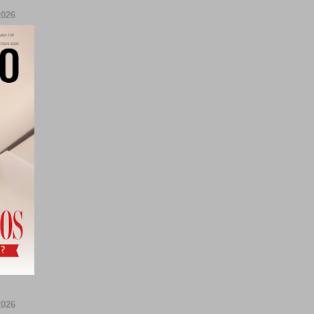
026
026