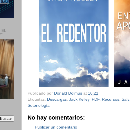
 EL
E"
Publicado por
Donald Dolmus
at
16:21
Etiquetas:
Descargas
,
Jack Kelley
,
PDF
,
Recursos
,
Salv
Soteriología
No hay comentarios:
Publicar un comentario