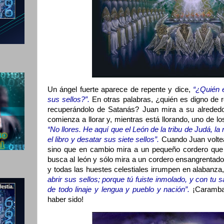
Un ángel fuerte aparece de repente y dice,
“¿Quién e
sus sellos?”.
En otras palabras, ¿quién es digno de r
recuperándolo de Satanás? Juan mira a su alrededo
comienza a llorar y, mientras está llorando, uno de lo
“No llores. He aquí que el León de la tribu de Judá, la
el libro y desatar sus siete sellos”.
Cuando Juan voltea
sino que en cambio mira a un pequeño cordero que
busca al león y sólo mira a un cordero ensangrentado.
y todas las huestes celestiales irrumpen en alabanza
abrir sus sellos; porque tú fuiste inmolado, y con tu
de todo linaje y lengua y pueblo y nación”.
¡Caramba
haber sido!