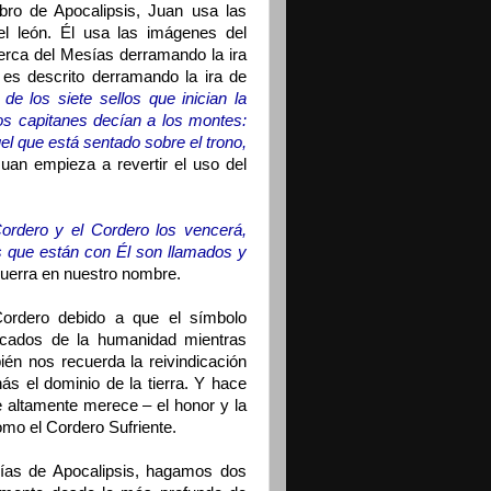
ibro de Apocalipsis, Juan usa las
l león. Él usa las imágenes del
erca del Mesías derramando la ira
 es descrito derramando la ira de
de los siete sellos que inician la
 los capitanes decían a los montes:
l que está sentado sobre el trono,
an empieza a revertir el uso del
Cordero y el Cordero los vencerá,
s que están con Él son llamados y
guerra en nuestro nombre.
ordero debido a que el símbolo
ecados de la humanidad mientras
én nos recuerda la reivindicación
s el dominio de la tierra. Y hace
ue altamente merece – el honor y la
omo el Cordero Sufriente.
cías de Apocalipsis, hagamos dos