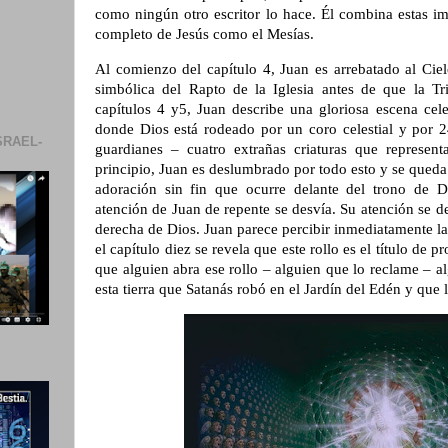
como ningún otro escritor lo hace. Él combina estas im
completo de Jesús como el Mesías.
Al comienzo del capítulo 4, Juan es arrebatado al Cie
simbólica del Rapto de la Iglesia antes de que la T
capítulos 4 y5, Juan describe una gloriosa escena cele
donde Dios está rodeado por un coro celestial y por 2
SRAEL-
guardianes – cuatro extrañas criaturas que represen
principio, Juan es deslumbrado por todo esto y se queda 
adoración sin fin que ocurre delante del trono de Di
atención de Juan de repente se desvía. Su atención se 
derecha de Dios. Juan parece percibir inmediatamente la
el capítulo diez se revela que este rollo es el título de p
que alguien abra ese rollo – alguien que lo reclame – 
esta tierra que Satanás robó en el Jardín del Edén y que