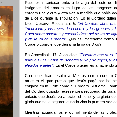
S
Pues bien, curiosamente, a lo largo del resto del l
imágenes del cordero en lugar de las imágenes de
cordero una y otra y otra vez a medida que habla ac
de Dios durante la Tribulación. Es el Cordero quien
Dios. Observe Apocalipsis 6,
“El Cordero abrió uno 
Tribulación y los reyes de la tierra, y los grandes y
Caed sobre nosotros y escondednos del rostro de aque
y de la ira del Cordero”.
¿No es interesante cómo Ju
Cordero como el que derrama la ira de Dios?
En Apocalipsis 17, Juan dice,
“Pelearán contra el 
porque Él es Señor de señores y Rey de reyes; y lo
elegidos y fieles”.
Es el Cordero quien está haciendo 
Creo que Juan resaltó al Mesías como nuestro C
muestra el gran precio que Jesús pagó por los p
colgaba en la Cruz como el Cordero Sufriente. Tambi
del Cordero cuando regrese para recuperar de Sataná
énfasis que Jesús va a recibir el honor y la gloria q
gloria que se le negaron cuando vino la primera vez c
Mientras aguardamos el cumplimiento de las profe