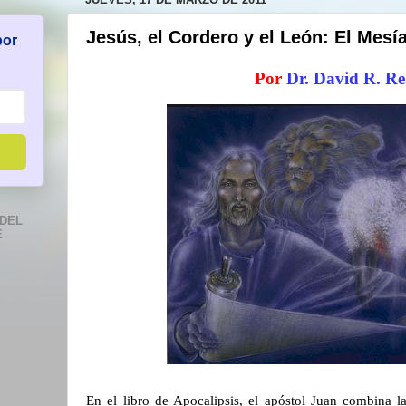
Jesús, el Cordero y el León: El Mesí
por
Por
Dr. David R. R
DEL
E
En el libro de Apocalipsis, el apóstol Juan combina l