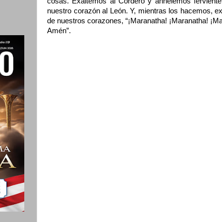
cosas. Exaltemos al Cordero y anhelemos fervient
nuestro corazón al León. Y, mientras los hacemos, 
de nuestros corazones, “¡Maranatha! ¡Maranatha! ¡Ma
Amén”.