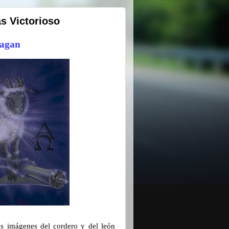
as Victorioso
eagan
as imágenes del cordero y del león