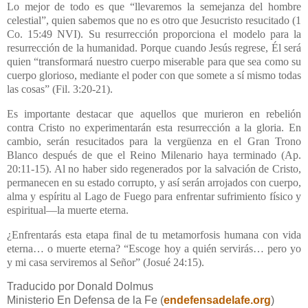
Lo mejor de todo es que “llevaremos la semejanza del hombre
celestial”, quien sabemos que no es otro que Jesucristo resucitado (1
Co. 15:49 NVI). Su resurrección proporciona el modelo para la
resurrección de la humanidad. Porque cuando Jesús regrese, Él será
quien “transformará nuestro cuerpo miserable para que sea como su
cuerpo glorioso, mediante el poder con que somete a sí mismo todas
las cosas” (Fil. 3:20-21).
Es importante destacar que aquellos que murieron en rebelión
contra Cristo no experimentarán esta resurrección a la gloria. En
cambio, serán resucitados para la vergüenza en el Gran Trono
Blanco después de que el Reino Milenario haya terminado (Ap.
20:11-15). Al no haber sido regenerados por la salvación de Cristo,
permanecen en su estado corrupto, y así serán arrojados con cuerpo,
alma y espíritu al Lago de Fuego para enfrentar sufrimiento físico y
espiritual—la muerte eterna.
¿Enfrentarás esta etapa final de tu metamorfosis humana con vida
eterna… o muerte eterna? “Escoge hoy a quién servirás… pero yo
y mi casa serviremos al Señor” (Josué 24:15).
Traducido por Donald Dolmus
Ministerio En Defensa de la Fe (
endefensadelafe.org
)