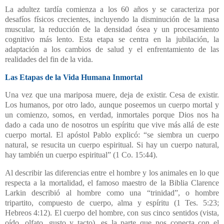
La adultez tardía comienza a los 60 años y se caracteriza por
desafíos físicos crecientes, incluyendo la disminución de la masa
muscular, la reducción de la densidad ósea y un procesamiento
cognitivo más lento. Esta etapa se centra en la jubilación, la
adaptación a los cambios de salud y el enfrentamiento de las
realidades del fin de la vida.
Las Etapas de la Vida Humana Inmortal
Una vez que una mariposa muere, deja de existir. Cesa de existir.
Los humanos, por otro lado, aunque poseemos un cuerpo mortal y
un comienzo, somos, en verdad, inmortales porque Dios nos ha
dado a cada uno de nosotros un espíritu que vive más allá de este
cuerpo mortal. El apóstol Pablo explicó: “se siembra un cuerpo
natural, se resucita un cuerpo espiritual. Si hay un cuerpo natural,
hay también un cuerpo espiritual” (1 Co. 15:44).
Al describir las diferencias entre el hombre y los animales en lo que
respecta a la mortalidad, el famoso maestro de la Biblia Clarence
Larkin describió al hombre como una “trinidad”, o hombre
tripartito, compuesto de cuerpo, alma y espíritu (1 Tes. 5:23;
Hebreos 4:12). El cuerpo del hombre, con sus cinco sentidos (vista,
oído, olfato, gusto y tacto), es la parte que nos conecta con el