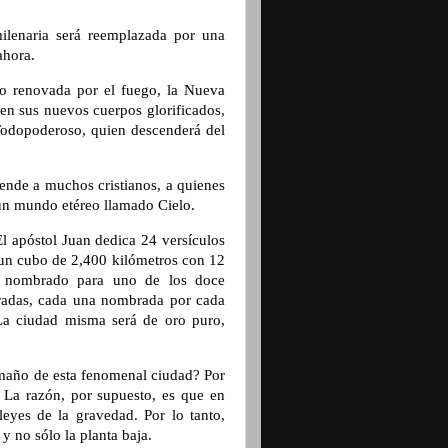
milenaria será reemplazada por una
ahora.
ido renovada por el fuego, la Nueva
 en sus nuevos cuerpos glorificados,
 Todopoderoso, quien descenderá del
.
rende a muchos cristianos, a quienes
un mundo etéreo llamado Cielo.
l apóstol Juan dedica 24 versículos
á un cubo de 2,400 kilómetros con 12
o nombrado para uno de los doce
radas, cada una nombrada por cada
 La ciudad misma será de oro puro,
amaño de esta fenomenal ciudad? Por
 La razón, por supuesto, es que en
leyes de la gravedad. Por lo tanto,
y no sólo la planta baja.