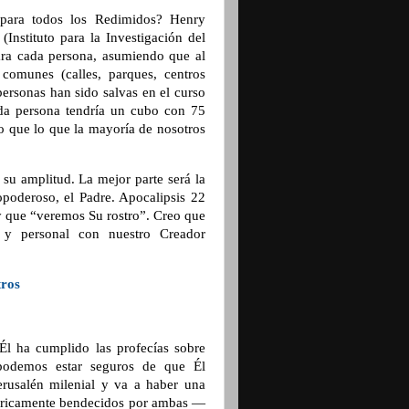
 para todos los Redimidos? Henry
(Instituto para la Investigación del
para cada persona, asumiendo que al
comunes (calles, parques, centros
personas han sido salvas en el curso
ada persona tendría un cubo con 75
io que lo que la mayoría de nosotros
 su amplitud. La mejor parte será la
poderoso, el Padre. Apocalipsis 22
y que “veremos Su rostro”. Creo que
 y personal con nuestro Creador
tros
 Él ha cumplido las profecías sobre
 podemos estar seguros de que Él
erusalén milenial y va a haber una
er ricamente bendecidos por ambas —