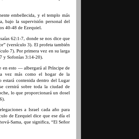
ente embellecida, y el templo más
a, bajo la supervisión personal del
los 40-48 de Ezequiel.
Isaías 62:1-7, donde se nos dice que
r” (versículo 3). El profeta también
ículo 7). Por primera vez en su larga
17 y Sofonías 3:14-20).
e en esto — albergará al Príncipe de
na vez más como el hogar de la
no estará contenida dentro del Lugar
 se cernirá sobre toda la ciudad de
che, lo que proporcionará un dosel
6).
elegaciones a Israel cada año para
ículo de Ezequiel dice que ese día el
hová-Sama, que significa, “El Señor