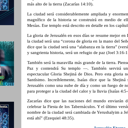
más alto de la tierra (Zacarías 14:10).
La ciudad será considerablemente ampliada y enormem
magnífico de la historia se construirá en medio de ell
Mesías. Ese templo está descrito en detalle en los capítu
La gloria de Jerusalén en esos días se resume mejor en 
la ciudad será una “corona de gloria en la mano del Seño
dice que la ciudad será una “alabanza en la tierra” (vers
y sangrienta historia, será un refugio de paz (Joel 3:16-
También será la maravilla más grande de la tierra. Piens
Paz y contendrá Su templo —. También servirá u
espectacular Gloria Shejiná de Dios. Pero esta gloria 
Santísimo. Increíblemente, Isaías dice que la Shejiná
Jerusalén como una nube de día y como un fuego de no
para proteger a la ciudad del calor y la lluvia (Isaías 4:5-
Zacarías dice que las naciones del mundo enviarán d
celebrar la Fiesta de los Tabernáculos. Y el último vers
nombre de la ciudad será cambiada de Yerushalyim a Je
está ahí” (Ezequiel 48:35).