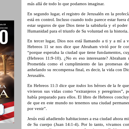
más allá de todo lo que podamos imaginar.
En segundo lugar, el registro de Jerusalén en la profecí
está en control. Incluso cuando todo parece estar fuera 
estar seguros de que Dios tiene la sabiduría y el poder
Humanidad para el triunfo de Su voluntad en la historia.
En tercer lugar, Dios nos está llamando a ti y a mí a 
Hebreos 11 se nos dice que Abraham vivió por fe co
“porque esperaba la ciudad que tiene fundamentos, cuy
(Hebreos 11:9-10). ¿No es eso interesante? Abraham n
Prometida como el cumplimiento de las promesas de D
anhelando su recompensa final, es decir, la vida con D
Jerusalén.
En Hebreos 11:3 dice que
todos
los héroes de la fe qu
vivieron sus vidas como “extranjeros y peregrinos”, 
había preparado para ellos. El libro de Hebreos conclu
de que en este mundo no tenemos una ciudad permanen
por venir”.
Jesús está añadiendo habitaciones a esa ciudad ahora 
de Su cuerpo (Juan 14:1-4). Por lo tanto, vivamos com