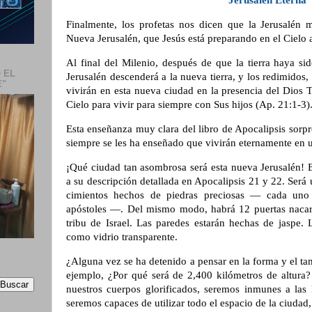
Jerusalén Eterna
Finalmente, los profetas nos dicen que la Jerusalén 
Nueva Jerusalén, que Jesús está preparando en el Cielo 
Al final del Milenio, después de que la tierra haya s
 EL
Jerusalén descenderá a la nueva tierra, y los redimidos,
E"
vivirán en esta nueva ciudad en la presencia del Dios
Cielo para vivir para siempre con Sus hijos (Ap. 21:1-3)
Esta enseñanza muy clara del libro de Apocalipsis sorp
siempre se les ha enseñado que vivirán eternamente en 
¡Qué ciudad tan asombrosa será esta nueva Jerusalén! E
a su descripción detallada en Apocalipsis 21 y 22. Ser
cimientos hechos de piedras preciosas — cada un
apóstoles —. Del mismo modo, habrá 12 puertas naca
tribu de Israel. Las paredes estarán hechas de jaspe.
como vidrio transparente.
¿Alguna vez se ha detenido a pensar en la forma y el t
ejemplo, ¿Por qué será de 2,400 kilómetros de altura?
nuestros cuerpos glorificados, seremos inmunes a las 
seremos capaces de utilizar todo el espacio de la ciudad, 