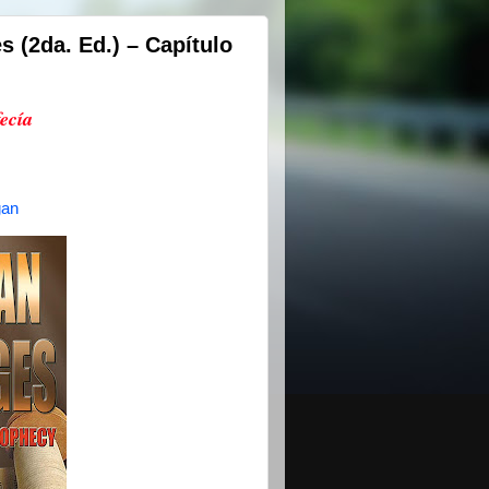
s (2da. Ed.) – Capítulo
ecía
gan