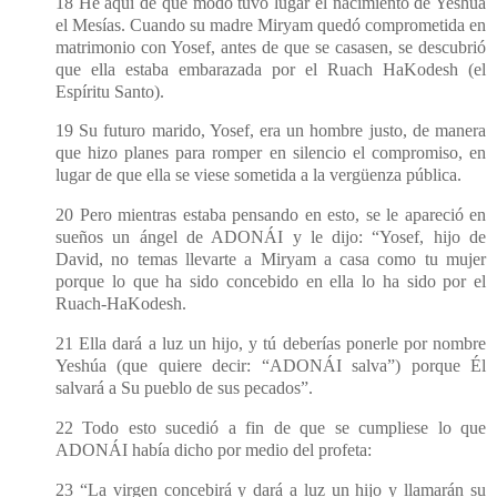
18 He aquí de qué modo tuvo lugar el nacimiento de Yeshúa
el Mesías. Cuando su madre Miryam quedó comprometida en
matrimonio con Yosef, antes de que se casasen, se descubrió
que ella estaba embarazada por el Ruach HaKodesh (el
Espíritu Santo).
19 Su futuro marido, Yosef, era un hombre justo, de manera
que hizo planes para romper en silencio el compromiso, en
lugar de que ella se viese sometida a la vergüenza pública.
20 Pero mientras estaba pensando en esto, se le apareció en
sueños un ángel de ADONÁI y le dijo: “Yosef, hijo de
David, no temas llevarte a Miryam a casa como tu mujer
porque lo que ha sido concebido en ella lo ha sido por el
Ruach-HaKodesh.
21 Ella dará a luz un hijo, y tú deberías ponerle por nombre
Yeshúa (que quiere decir: “ADONÁI salva”) porque Él
salvará a Su pueblo de sus pecados”.
22 Todo esto sucedió a fin de que se cumpliese lo que
ADONÁI había dicho por medio del profeta:
23 “La virgen concebirá y dará a luz un hijo y llamarán su