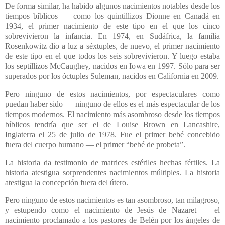
De forma similar, ha habido algunos nacimientos notables desde los
tiempos bíblicos — como los quintillizos Dionne en Canadá en
1934, el primer nacimiento de este tipo en el que los cinco
sobrevivieron la infancia. En 1974, en Sudáfrica, la familia
Rosenkowitz dio a luz a séxtuples, de nuevo, el primer nacimiento
de este tipo en el que todos los seis sobrevivieron. Y luego estaba
los septillizos McCaughey, nacidos en Iowa en 1997. Sólo para ser
superados por los óctuples Suleman, nacidos en California en 2009.
Pero ninguno de estos nacimientos, por espectaculares como
puedan haber sido — ninguno de ellos es el más espectacular de los
tiempos modernos. El nacimiento más asombroso desde los tiempos
bíblicos tendría que ser el de Louise Brown en Lancashire,
Inglaterra el 25 de julio de 1978. Fue el primer bebé concebido
fuera del cuerpo humano — el primer “bebé de probeta”.
La historia da testimonio de matrices estériles hechas fértiles. La
historia atestigua sorprendentes nacimientos múltiples. La historia
atestigua la concepción fuera del útero.
Pero ninguno de estos nacimientos es tan asombroso, tan milagroso,
y estupendo como el nacimiento de Jesús de Nazaret — el
nacimiento proclamado a los pastores de Belén por los ángeles de