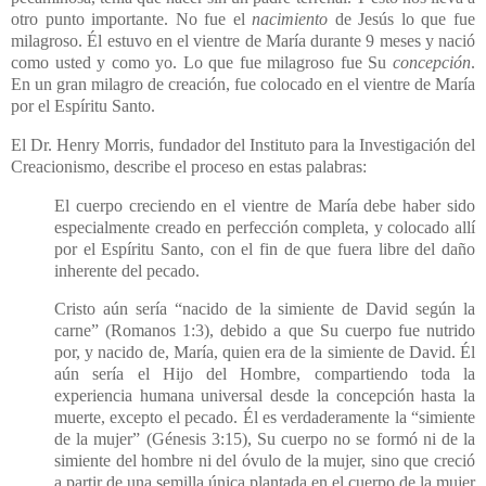
otro punto importante. No fue el
nacimiento
de Jesús lo que fue
milagroso. Él estuvo en el vientre de María durante 9 meses y nació
como usted y como yo. Lo que fue milagroso fue Su
concepción
.
En un gran milagro de creación, fue colocado en el vientre de María
por el Espíritu Santo.
El Dr. Henry Morris, fundador del Instituto para la Investigación del
Creacionismo, describe el proceso en estas palabras:
El cuerpo creciendo en el vientre de María debe haber sido
especialmente creado en perfección completa, y colocado allí
por el Espíritu Santo, con el fin de que fuera libre del daño
inherente del pecado.
Cristo aún sería “nacido de la simiente de David según la
carne” (Romanos 1:3), debido a que Su cuerpo fue nutrido
por, y nacido de, María, quien era de la simiente de David. Él
aún sería el Hijo del Hombre, compartiendo toda la
experiencia humana universal desde la concepción hasta la
muerte, excepto el pecado. Él es verdaderamente la “simiente
de la mujer” (Génesis 3:15), Su cuerpo no se formó ni de la
simiente del hombre ni del óvulo de la mujer, sino que creció
a partir de una semilla única plantada en el cuerpo de la mujer