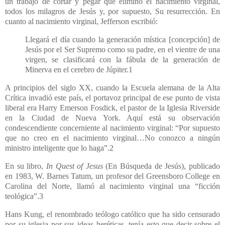
un trabajo de cortar y pegar que eliminó el nacimiento virginal,
todos los milagros de Jesús y, por supuesto, Su resurrección. En
cuanto al nacimiento virginal, Jefferson escribió:
Llegará el día cuando la generación mística [concepción] de
Jesús por el Ser Supremo como su padre, en el vientre de una
virgen, se clasificará con la fábula de la generación de
Minerva en el cerebro de Júpiter.1
A principios del siglo XX, cuando la Escuela alemana de la Alta
Crítica invadió este país, el portavoz principal de ese punto de vista
liberal era Harry Emerson Fosdick, el pastor de la Iglesia Riverside
en la Ciudad de Nueva York. Aquí está su observación
condescendiente concerniente al nacimiento virginal: “Por supuesto
que no creo en el nacimiento virginal…No conozco a ningún
ministro inteligente que lo haga”.2
En su libro,
In Quest of Jesus
(En Búsqueda de Jesús), publicado
en 1983, W. Barnes Tatum, un profesor del Greensboro College en
Carolina del Norte, llamó al nacimiento virginal una “ficción
teológica”.3
Hans Kung, el renombrado teólogo católico que ha sido censurado
por su iglesia por sus ideas heréticas, tenía esto que decir sobre el