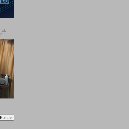
 EL
E"