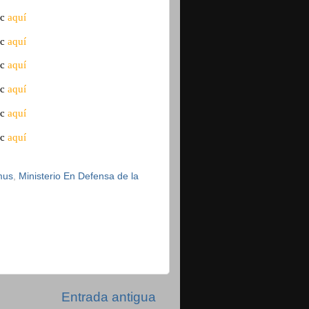
ic
aquí
ic
aquí
ic
aquí
ic
aquí
ic
aquí
ic
aquí
mus
,
Ministerio En Defensa de la
Entrada antigua