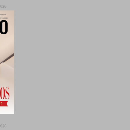
026
026