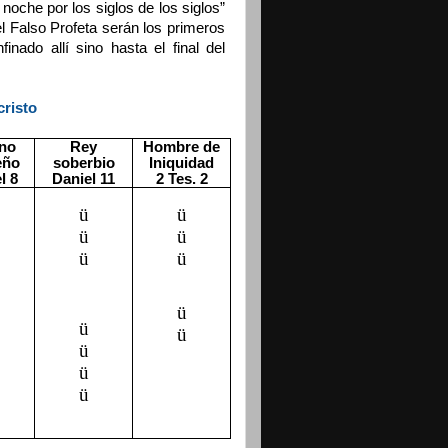
noche por los siglos de los siglos”
 el Falso Profeta serán los primeros
nado allí sino hasta el final del
cristo
no
Rey
Hombre de
eño
soberbio
Iniquidad
l 8
Daniel 11
2 Tes. 2
ü
ü
ü
ü
ü
ü
ü
ü
ü
ü
ü
ü