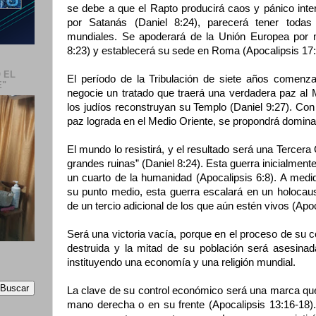
se debe a que el Rapto producirá caos y pánico intern
por Satanás (Daniel 8:24), parecerá tener todas
mundiales. Se apoderará de la Unión Europea por me
8:23) y establecerá su sede en Roma (Apocalipsis 17:3
 EL
El período de la Tribulación de siete años comenza
E"
negocie un tratado que traerá una verdadera paz al 
los judíos reconstruyan su Templo (Daniel 9:27). Co
paz lograda en el Medio Oriente, se propondrá domina
El mundo lo resistirá, y el resultado será una Tercer
grandes ruinas” (Daniel 8:24). Esta guerra inicialmen
un cuarto de la humanidad (Apocalipsis 6:8). A medi
su punto medio, esta guerra escalará en un holocau
de un tercio adicional de los que aún estén vivos (Apoc
Será una victoria vacía, porque en el proceso de su co
destruida y la mitad de su población será asesinada
instituyendo una economía y una religión mundial.
La clave de su control económico será una marca que
mano derecha o en su frente (Apocalipsis 13:16-18)