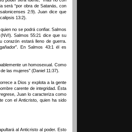
 su poder será fuerte, “mas no con
ida será “por obra de Satanás, con
salonicenses 2:9). Juan dice que
calipsis 13:2).
quien no se podrá confiar. Salmos
” (NVI). Salmos 55:21 dice que su
u corazón estará lleno de guerra.
gañador”. En Salmos 43:1 él es
robablemente un homosexual. Como
 de las mujeres” (Daniel 11:37).
rrece a Dios y explota a la gente
hombre carente de integridad. Ésta
regrese, Juan lo caracteriza como
te con el Anticristo, quien ha sido
ultará al Anticristo al poder. Esto