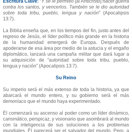
Escritura Clave:
“
Y se le permitió
[al Anticristo] h
acer guerra
contra los santos, y vencerlos. También se le dio autoridad
sobre toda tribu, pueblo, lengua y nación
” (Apocalipsis
13:7).
La Biblia enseña que, en los tiempos del fin, justo antes del
regreso de Jesús, el líder político más grande en la historia
de la humanidad emergerá de Europa. Después de
apoderarse de esa área por medio de la astucia y el engaño
diplomático, lanzará una campaña militar que dará lugar a
su adquisición de “autoridad sobre toda tribu, pueblo,
lengua y nación” (Apocalipsis 13:7).
Su Reino
Su imperio será el más extenso de toda la historia, ya que
abarcará el mundo entero, y su gobierno será el más
demoníaco que el mundo haya experimentado.
Él comenzará su ascenso al poder como un líder dinámico,
carismático, perspicaz, y visionario que asombrará al mundo
con la inteligencia de sus soluciones a los problemas
mundiales. Él parecerá ser el salvador del mundo. Pero, a