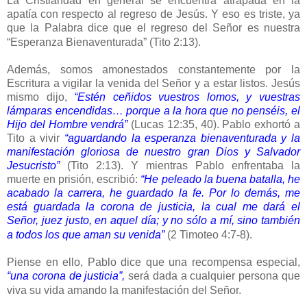
La Cristiandad en general se encuentra atrapada en la
apatía con respecto al regreso de Jesús. Y eso es triste, ya
que la Palabra dice que el regreso del Señor es nuestra
“Esperanza Bienaventurada” (Tito 2:13).
Además, somos amonestados constantemente por la
Escritura a vigilar la venida del Señor y a estar listos. Jesús
mismo dijo,
“Estén ceñidos vuestros lomos, y vuestras
lámparas encendidas… porque a la hora que no penséis, el
Hijo del Hombre vendrá”
(Lucas 12:35, 40). Pablo exhortó a
Tito a vivir
“aguardando la esperanza bienaventurada y la
manifestación gloriosa de nuestro gran Dios y Salvador
Jesucristo”
(Tito 2:13). Y mientras Pablo enfrentaba la
muerte en prisión, escribió:
“He peleado la buena batalla, he
acabado la carrera, he guardado la fe. Por lo demás, me
está guardada la corona de justicia, la cual me dará el
Señor, juez justo, en aquel día; y no sólo a mí, sino también
a todos los que aman su venida”
(2 Timoteo 4:7-8).
Piense en ello, Pablo dice que una recompensa especial,
“una corona de justicia”,
será dada a cualquier persona que
viva su vida amando la manifestación del Señor.