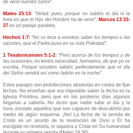
de venir vuestro Señor”.
Mateo 25:13:
“Velad, pues, porque no sabéis el día ni la
hora en que el Hijo del Hombre ha de venir”.
Marcos 13:33-
37
es un pasaje paralelo.
Hechos 1:7:
“No os toca a vosotros saber los tiempos o las
sazones, que el Padre puso en su sola
Potestad”.
1 Tesalonicenses 5:1-2:
“Pero acerca de los tiempos y de
las ocasiones, no tenéis necesidad, hermanos, de que yo os
escriba. Porque vosotros sabéis perfectamente que el día
del Señor vendrá así como ladrón en la noche”.
Estos pasajes son prohibiciones absolutas en contra de fijar
fechas. No enseñan que era imposible saber la fecha en la
Iglesia Primitiva, pero que en los postreros días algunos
llegarían a saberla. No dicen que nadie sabe el día y la
hora, excepto aquellos que son capaces de descubrirlo por
medio de algún esquema. ¡No! La fecha de la venida de
Cristo es un asunto de la revelación de Dios y Él ha
escogido no revelarla, ni siquiera a Cristo en Su humanidad
durante su primera venida (Mateo 24:36).