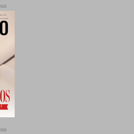
026
026