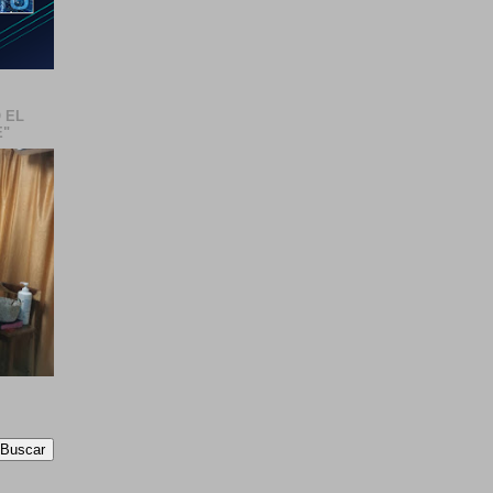
 EL
E"