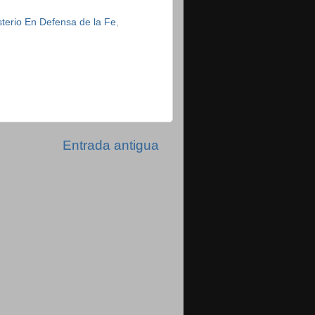
sterio En Defensa de la Fe
,
Entrada antigua