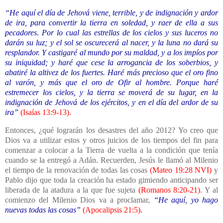
“He aquí el día de Jehová viene, terrible, y de indignación y ardor
de ira, para convertir la tierra en soledad, y raer de ella a sus
pecadores. Por lo cual las estrellas de los cielos y sus luceros no
darán su luz; y el sol se oscurecerá al nacer, y la luna no dará su
resplandor. Y castigaré al mundo por su maldad, y a los impíos por
su iniquidad; y haré que cese la arrogancia de los soberbios, y
abatiré la altivez de los fuertes. Haré más precioso que el oro fino
al varón, y más que el oro de Ofir al hombre. Porque haré
estremecer los cielos, y la tierra se moverá de su lugar, en la
indignación de Jehová de los ejércitos, y en el día del ardor de su
ira”
(
Isaías 13:9-13
).
Entonces, ¿qué lograrán los desastres del año 2012? Yo creo que
Dios va a utilizar estos y otros juicios de los tiempos del fin para
comenzar a colocar a
la Tierra
de vuelta a la condición que tenía
cuando se la entregó a Adán. Recuerden, Jesús le llamó al Milenio
el tiempo de la renovación de todas las cosas
(
Mateo 19:28
NVI)
y
Pablo dijo que toda la creación ha estado gimiendo anticipando ser
liberada de la atadura a la que fue sujeta
(
Romanos 8:20-21
)
. Y al
comienzo del Milenio Dios va a proclamar,
“He aquí, yo hago
nuevas todas las cosas”
(
Apocalipsis 21:5
).