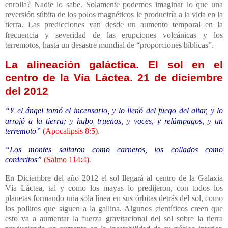
enrolla? Nadie lo sabe. Solamente podemos imaginar lo que una
reversión súbita de los polos magnéticos le produciría a la vida en la
tierra. Las predicciones van desde un aumento temporal en la
frecuencia y severidad de las erupciones volcánicas y los
terremotos, hasta un desastre mundial de “proporciones bíblicas”.
La alineación galáctica. El sol en el
centro de la Vía Láctea. 21 de diciembre
del 2012
“Y el ángel tomó el incensario, y lo llenó del fuego del altar, y lo
arrojó a la tierra; y hubo truenos, y voces, y relámpagos, y un
terremoto”
(
Apocalipsis 8:5
)
.
“Los montes saltaron como carneros, los collados como
corderitos”
(
Salmo 114:4
)
.
En Diciembre del año 2012 el sol llegará al centro de
la Galaxia
Vía
Láctea, tal y como los mayas lo predijeron, con todos los
planetas formando una sola línea en sus órbitas detrás del sol, como
los pollitos que siguen a la gallina. Algunos científicos creen que
esto va a aumentar la fuerza gravitacional del sol sobre la tierra