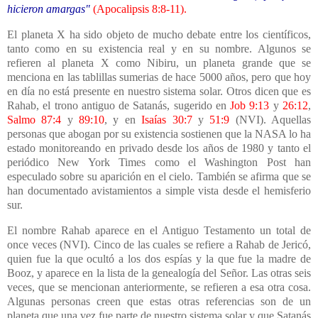
hicieron amargas"
(
Apocalipsis 8:8-11
).
El planeta X ha sido objeto de mucho debate entre los científicos,
tanto como en su existencia real y en su nombre. Algunos se
refieren al planeta X como Nibiru, un planeta grande que se
menciona en las tablillas sumerias de hace 5000 años, pero que hoy
en día no está presente en nuestro sistema solar. Otros dicen que es
Rahab, el trono antiguo de Satanás, sugerido en
Job 9:13
y
26:12
,
Salmo 87:4
y
89:10
, y en
Isaías 30:7
y
51:9
(NVI). Aquellas
personas que abogan por su existencia sostienen que
la NASA
lo ha
estado monitoreando en privado desde los años de 1980 y tanto el
periódico New York Times como el Washington Post han
especulado sobre su aparición en el cielo. También se afirma que se
han documentado avistamientos a simple vista desde el hemisferio
sur.
El nombre Rahab aparece en el Antiguo Testamento un total de
once veces (NVI). Cinco de las cuales se refiere a Rahab de Jericó,
quien fue la que ocultó a los dos espías y la que fue la madre de
Booz, y aparece en la lista de la genealogía del Señor. Las otras seis
veces, que se mencionan anteriormente, se refieren a esa otra cosa.
Algunas personas creen que estas otras referencias son de un
planeta que una vez fue parte de nuestro sistema solar y que Satanás