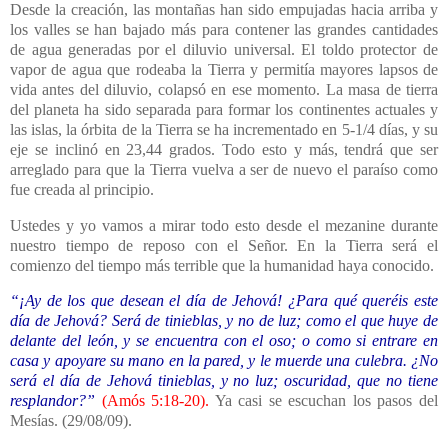
Desde la creación, las montañas han sido empujadas hacia arriba y
los valles se han bajado más para contener las grandes cantidades
de agua generadas por el diluvio universal. El toldo protector de
vapor de agua que rodeaba
la Tierra
y permitía mayores lapsos de
vida antes del diluvio, colapsó en ese momento. La masa de tierra
del planeta ha sido separada para formar los continentes actuales y
las islas, la órbita de
la Tierra
se ha incrementado en 5-1/4 días, y su
eje se inclinó en 23,44 grados. Todo esto y más, tendrá que ser
arreglado para que
la Tierra
vuelva a ser de nuevo el paraíso como
fue creada al principio.
Ustedes y yo vamos a mirar todo esto desde el mezanine durante
nuestro tiempo de reposo con el Señor. En
la Tierra
será el
comienzo del tiempo más terrible que la humanidad haya conocido.
“¡Ay de los que desean el día de Jehová! ¿Para qué queréis este
día de Jehová? Será de tinieblas, y no de luz; como el que huye de
delante del león, y se encuentra con el oso; o como si entrare en
casa y apoyare su mano en la pared, y le muerde una culebra. ¿No
será el día de Jehová tinieblas, y no luz; oscuridad, que no tiene
resplandor?”
(
Amós 5:18-20
).
Ya casi se escuchan los pasos del
Mesías. (29/08/09).