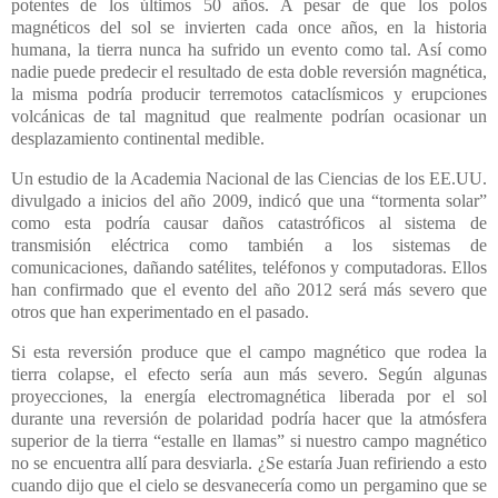
potentes de los últimos 50 años. A pesar de que los polos
magnéticos del sol se invierten cada once años, en la historia
humana, la tierra nunca ha sufrido un evento como tal. Así como
nadie puede predecir el resultado de esta doble reversión magnética,
la misma podría producir terremotos cataclísmicos y erupciones
volcánicas de tal magnitud que realmente podrían ocasionar un
desplazamiento continental medible.
Un estudio de
la Academia Nacional
de las Ciencias de los EE.UU.
divulgado a inicios del año 2009, indicó que una “tormenta solar”
como esta podría causar daños catastróficos al sistema de
transmisión eléctrica como también a los sistemas de
comunicaciones, dañando satélites, teléfonos y computadoras. Ellos
han confirmado que el evento del año 2012 será más severo que
otros que han experimentado en el pasado.
Si esta reversión produce que el campo magnético que rodea la
tierra colapse, el efecto sería aun más severo. Según algunas
proyecciones, la energía electromagnética liberada por el sol
durante una reversión de polaridad podría hacer que la atmósfera
superior de la tierra “estalle en llamas” si nuestro campo magnético
no se encuentra allí para desviarla. ¿Se estaría Juan refiriendo a esto
cuando dijo que el cielo se desvanecería como un pergamino que se