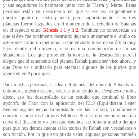
y sus seguidores lo habitaron junto con
la Tierra
y Marte. Estas
personas están en desacuerdo en que si ese era originalmente
nuestro quinto o sexto planeta, pero supuestamente estos tres
planetas fueron juzgados en el momento de la rebelión de Satanás
en el espacio entre
Génesis 1:1
y
1:2
.
También no concuerdan en
que si éste fue totalmente destruido dejando únicamente el anillo de
asteroides como un memorial, o fue enviado fuera de su órbita muy
lejos dentro del universo, o si es una combinación de ambas
situaciones. Los que proponen la teoría de la destrucción parcial
alegan que el remanente del planeta Rahab puede ser visto ahora, y
que Dios va a utilizarlo para efectuar algunos de los juicios que
aparecen en Apocalipsis.
Para muchas personas, la idea del planeta del reino de Satanás re-
entrando a nuestro sistema solar es pura conjetura. Después de todo,
dicen, eso fue desarrollado de un estudio que combinó el libro
apócrifo de Enoc con la aplicación del ELS (Equi-distant Letter
Secuencing-Secuencia Equidistante de las Letras), comúnmente
conocida como los Códigos Bíblicos. Pero si nos encontramos tan
cerca del fin, como yo creo que estamos, no tomará mucho tiempo
para que nos demos cuenta si las teorías de Rahab son verdaderas o
son ficción. Por lo que esto pueda valer, algunas personas también