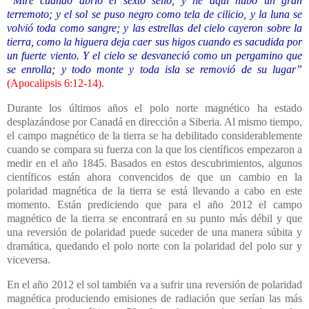
“Miré cuando abrió el sexto sello, y he aquí hubo un gran
terremoto; y el sol se puso negro como tela de cilicio, y la luna se
volvió toda como sangre; y las estrellas del cielo cayeron sobre la
tierra, como la higuera deja caer sus higos cuando es sacudida por
un fuerte viento. Y el cielo se desvaneció como un pergamino que
se enrolla; y todo monte y toda isla se removió de su lugar”
(
Apocalipsis 6:12-14
).
Durante los últimos años el polo norte magnético ha estado
desplazándose por Canadá en dirección a Siberia. Al mismo tiempo,
el campo magnético de la tierra se ha debilitado considerablemente
cuando se compara su fuerza con la que los científicos empezaron a
medir en el año 1845. Basados en estos descubrimientos, algunos
científicos están ahora convencidos de que un cambio en la
polaridad magnética de la tierra se está llevando a cabo en este
momento. Están prediciendo que para el año 2012 el campo
magnético de la tierra se encontrará en su punto más débil y que
una reversión de polaridad puede suceder de una manera súbita y
dramática, quedando el polo norte con la polaridad del polo sur y
viceversa.
En el año 2012 el sol también va a sufrir una reversión de polaridad
magnética produciendo emisiones de radiación que serían las más