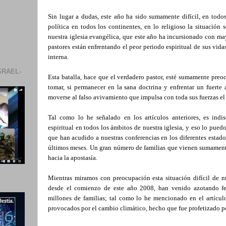
Sin lugar a dudas, este año ha sido sumamente difícil, en todo
política en todos los continentes, en lo religioso la situació
nuestra iglesia evangélica, que este año ha incursionado con may
pastores están enfrentando el peor periodo espiritual de sus vida
interna.
SRAEL-
Esta batalla, hace que el verdadero pastor, esté sumamente pre
tomar, si permanecer en la sana doctrina y enfrentar un fuerte
moverse al falso avivamiento que impulsa con toda sus fuerzas el e
Tal como lo he señalado en los artículos anteriores, es indi
espiritual en todos los ámbitos de nuestra iglesia, y eso lo pue
que han acudido a nuestras conferencias en los diferentes esta
últimos meses. Un gran número de familias que vienen sumamente
hacia la apostasía.
Mientras miramos con preocupación esta situación difícil de n
desde el comienzo de este año 2008, han venido azotando f
millones de familias; tal como lo he mencionado en el artícul
provocados por el cambio climático, hecho que fue profetizado po