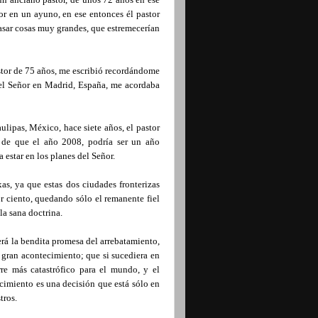
r en un ayuno, en ese entonces él pastor
asar cosas muy grandes, que estremecerían
stor de 75 años, me escribió recordándome
 del Señor en Madrid, España, me acordaba
lipas, México, hace siete años, el pastor
 de que el año 2008, podría ser un año
 estar en los planes del Señor.
s, ya que estas dos ciudades fronterizas
r ciento, quedando sólo el remanente fiel
la sana doctrina.
rá la bendita promesa del arrebatamiento,
gran acontecimiento; que si sucediera en
rre más catastrófico para el mundo, y el
cimiento es una decisión que está sólo en
tros.