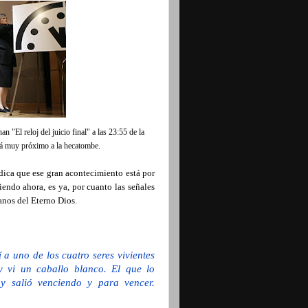
 "El reloj del juicio final" a las 23:55 de la
stá muy próximo a la hecatombe.
dica que ese gran acontecimiento está por
iendo ahora, es ya, por cuanto las señales
manos del Eterno Dios.
 a uno de los cuatro seres vivientes
 vi un caballo blanco. El que lo
y salió venciendo y para vencer.