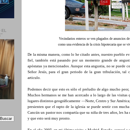
 EL
E"
Vecindarios enteros se ven plagados de anuncios de
como una evidencia de la crisis hipotecaria que se v
De la misma manera, como lo he citado antes, nuestro pueblo ev
fiel, también está pasando por un momento grande de angusti
apóstatas ya mencionados. Aunque esta angustia, no se puede co
Señor Jesús, para el gran periodo de la gran tribulación, tal 
articulo.
Podemos decir que esto es sólo el preludio de algo mucho peor
Muchos hermanos se me han acercado a lo largo de las visitas q
lugares distintos geográficamente —Norte, Centro y Sur América
presienten que el rapto de la iglesia se puede sentir con mucha 
Cancún un pastor nos compartía que su niña de tres años, les ha 
y que esto será muy pronto.
En el año 2005, en mi última visita a Madrid, España, conocí a 