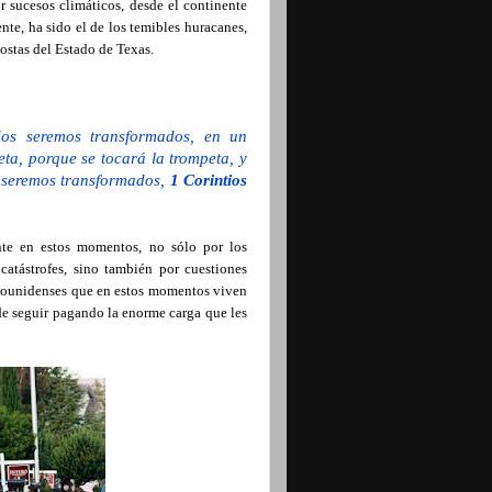
r sucesos climáticos, desde el continente
ente, ha sido el de los temibles huracanes,
costas del Estado de Texas.
dos seremos transformados, en un
eta, porque se tocará la trompeta, y
s seremos transformados,
1 Corintios
nte en estos momentos, no sólo por los
catástrofes, sino también por cuestiones
tadounidenses que en estos momentos viven
 de seguir pagando la enorme carga que les