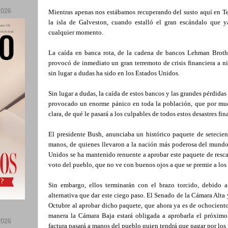
026
Mientras apenas nos estábamos recuperando del susto aquí en Te
la isla de Galveston, cuando estalló el gran escándalo que 
cualquier momento.
La caída en banca rota, de la cadena de bancos Lehman Broth
provocó de inmediato un gran terremoto de crisis financiera a ni
sin lugar a dudas ha sido en los Estados Unidos.
Sin lugar a dudas, la caída de estos bancos y las grandes pérdidas
provocado un enorme pánico en toda la población, que por muc
clara, de qué le pasará a los culpables de todos estos desastres fin
El presidente Bush, anunciaba un histórico paquete de setecien
manos, de quienes llevaron a la nación más poderosa del mundo 
Unidos se ha mantenido renuente a aprobar este paquete de resca
voto del pueblo, que no ve con buenos ojos a que se premie a los
Sin embargo, ellos terminarán con el brazo torcido, debido
alternativa que dar este ciego paso. El Senado de la Cámara Alta 
Octubre al aprobar dicho paquete, que ahora ya es de ochocientos
manera la Cámara Baja estará obligada a aprobarla el próximo 
026
factura pasará a manos del pueblo quien tendrá que pagar por los 