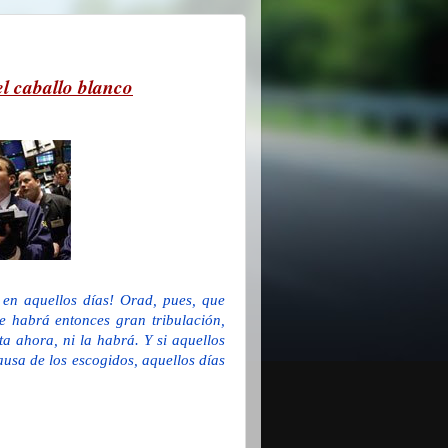
del caballo blanco
 en aquellos días! Orad, pues, que
e habrá entonces gran tribulación,
a ahora, ni la habrá. Y si aquellos
ausa de los escogidos, aquellos días