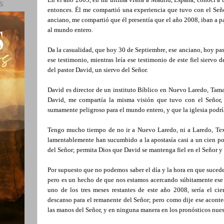
S
entonces. Él me compartió una experiencia que tuvo con el Seño
anciano, me compartió que él presentía que el año 2008, iban a p
al mundo entero.
Da la casualidad, que hoy 30 de Septiembre, ese anciano, hoy pa
ese testimonio, mientras leía ese testimonio de este fiel siervo
del pastor David, un siervo del Señor.
David es director de un instituto Bíblico en Nuevo Laredo, Tamau
David, me compartía la misma visión que tuvo con el Señor,
sumamente peligroso para el mundo entero, y que la iglesia podría
Tengo mucho tiempo de no ir a Nuevo Laredo, ni a Laredo, Texa
lamentablemente han sucumbido a la apostasía casi a un cien po
del Señor; permita Dios que David se mantenga fiel en el Señor y 
Por supuesto que no podemos saber el día y la hora en que sucede
pero es un hecho de que nos estamos acercando súbitamente ese 
uno de los tres meses restantes de este año 2008, sería el cie
descanso para el remanente del Señor; pero como dije ese aconte
las manos del Señor, y en ninguna manera en los pronósticos nues