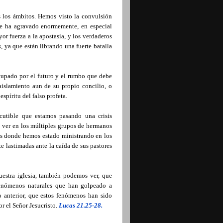
s los ámbitos. Hemos visto la convulsión
n se ha agravado enormemente, en especial
or fuerza a la apostasía, y los verdaderos
s, ya que están librando una fuerte batalla
ocupado por el futuro y el rumbo que debe
 aislamiento aun de su propio concilio, o
spíritu del falso profeta.
scutible que estamos pasando una crisis
do ver en los múltiples grupos de hermanos
dos donde hemos estado ministrando en los
 lastimadas ante la caída de sus pastores
uestra iglesia, también podemos ver, que
enómenos naturales que han golpeado a
o anterior, que estos fenómenos han sido
r el Señor Jesucristo.
Lucas 21.25-28.