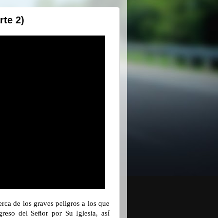
rte 2)
rca de los graves peligros a los que
reso del Señor por Su Iglesia, así