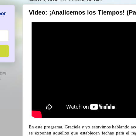
Video: ¡Analicemos los Tiempos! (Pa
por
DEL
E
En este programa, Graciela y yo estuvimos hablando ace
se exponen aquellos que establecen fechas para el reg