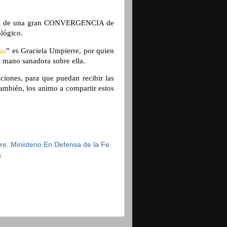
.
nosa de una gran CONVERGENCIA de
tológico.
as
” es Graciela Umpierre, por quien
u mano sanadora sobre ella.
caciones, para que puedan recibir las
ambién, los animo a compartir estos
re
,
Ministerio En Defensa de la Fe
,
a