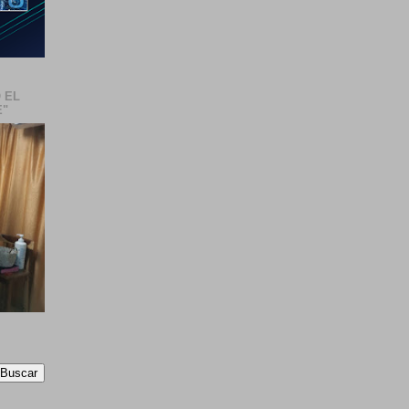
 EL
E"