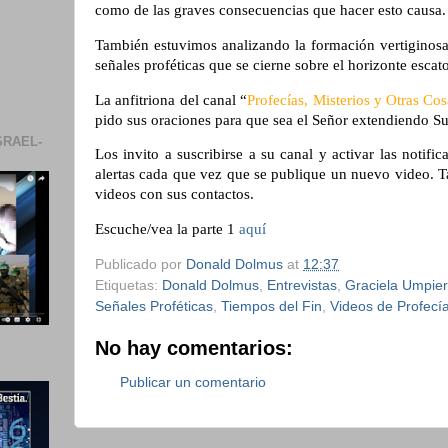
como de las graves consecuencias que hacer esto causa
También estuvimos analizando la formación vertigi
señales proféticas que se cierne sobre el horizonte esca
La anfitriona del canal “
Profecías, Misterios y Otras Cos
pido sus oraciones para que sea el Señor extendiendo S
SRAEL-
Los invito a suscribirse a su canal y activar las notifi
alertas cada que vez que se publique un nuevo video. T
videos con sus contactos.
Escuche/vea la parte 1
aquí
Publicado por
Donald Dolmus
at
12:37
Etiquetas:
Donald Dolmus
,
Entrevistas
,
Graciela Umpier
Señales Proféticas
,
Tiempos del Fin
,
Videos de Profecí
No hay comentarios:
Publicar un comentario