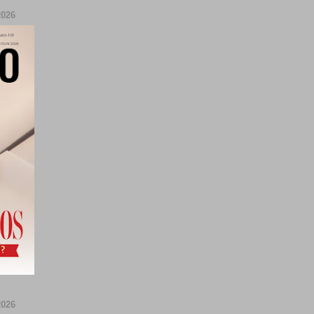
026
026