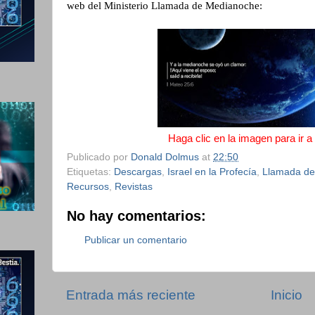
web del Ministerio Llamada de Medianoche:
Haga clic en la imagen para ir a
Publicado por
Donald Dolmus
at
22:50
Etiquetas:
Descargas
,
Israel en la Profecía
,
Llamada de
Recursos
,
Revistas
No hay comentarios:
Publicar un comentario
Entrada más reciente
Inicio