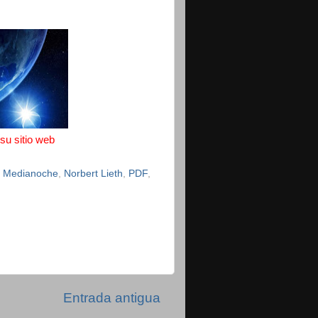
 su sitio web
 Medianoche
,
Norbert Lieth
,
PDF
,
Entrada antigua