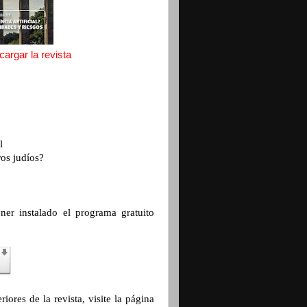
argar la revista
l
os judíos?
ener instalado el programa gratuito
iores de la revista, visite la página