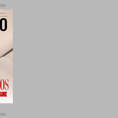
026
026