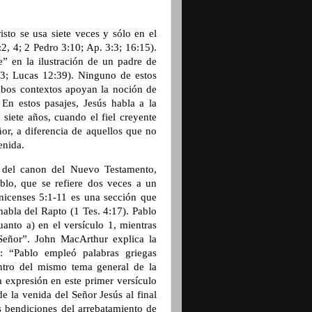
sto se usa siete veces y sólo en el
, 4; 2 Pedro 3:10; Ap. 3:3; 16:15).
” en la ilustración de un padre de
43; Lucas 12:39). Ninguno de estos
ambos contextos apoyan la noción de
En estos pasajes, Jesús habla a la
 siete años, cuando el fiel creyente
ñor, a diferencia de aquellos que no
enida.
 del canon del Nuevo Testamento,
blo, que se refiere dos veces a un
onicenses 5:1-11 es una sección que
habla del Rapto (1 Tes. 4:17). Pablo
uanto a) en el versículo 1, mientras
 Señor”. John MacArthur explica la
: “Pablo empleó palabras griegas
ntro del mismo tema general de la
La expresión en este primer versículo
e la venida del Señor Jesús al final
s bendiciones del arrebatamiento de