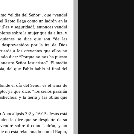
omo “el día del Señor”, que “vendrá
 el Rapto llega como un ladrón en la
 “¡Paz y seguridad!, entonces vendrá
olores sobre la mujer que da a luz, y
 quienes se dice que son “de las
y desprevenidos por la ira de Dios
ecuerda a los creyentes que ellos no
uando dice: “Porque no nos ha puesto
 nuestro Señor Jesucristo”. El medio
sia, del que Pablo habló al final del
onde el día del Señor es el tema de
pto, ya que dice: “los cielos pasarán
shechos; y la tierra y las obras que
n Apocalipsis 3:2 y 16:15. Jesús está
quien le dice que se despierte de su
e, vendré sobre ti como ladrón, y no
nte no está relacionado con el Rapto,