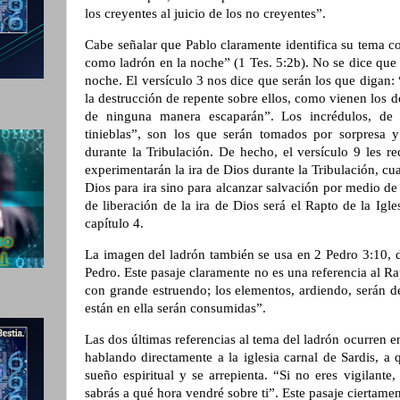
los creyentes al juicio de los no creyentes”.
Cabe señalar que Pablo claramente identifica su tema c
como ladrón en la noche” (1 Tes. 5:2b). No se dice que
noche. El versículo 3 nos dice que serán los que digan:
la destrucción de repente sobre ellos, como vienen los d
de ninguna manera escaparán”. Los incrédulos, de
tinieblas”, son los que serán tomados por sorpresa 
durante la Tribulación. De hecho, el versículo 9 les r
experimentarán la ira de Dios durante la Tribulación, c
Dios para ira sino para alcanzar salvación por medio de
de liberación de la ira de Dios será el Rapto de la Igle
capítulo 4.
La imagen del ladrón también se usa en 2 Pedro 3:10, d
Pedro. Este pasaje claramente no es una referencia al Ra
con grande estruendo; los elementos, ardiendo, serán de
están en ella serán consumidas”.
Las dos últimas referencias al tema del ladrón ocurren e
hablando directamente a la iglesia carnal de Sardis, a 
sueño espiritual y se arrepienta. “Si no eres vigilant
sabrás a qué hora vendré sobre ti”. Este pasaje ciertame