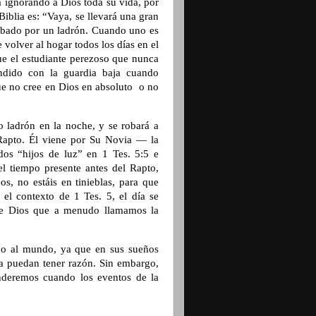
ya ignorando a Dios toda su vida, por
 Biblia es: “Vaya, se llevará una gran
robado por un ladrón. Cuando uno es
volver al hogar todos los días en el
ue el estudiante perezoso que nunca
endido con la guardia baja cuando
 que no cree en Dios en absoluto o no
 ladrón en la noche, y se robará a
 Rapto. Él viene por Su Novia — la
dos “hijos de luz” en 1 Tes. 5:5 e
el tiempo presente antes del Rapto,
s, no estáis en tinieblas, para que
el contexto de 1 Tes. 5, el día se
a de Dios que a menudo llamamos la
ido al mundo, ya que en sus sueños
ia puedan tener razón. Sin embargo,
nderemos cuando los eventos de la