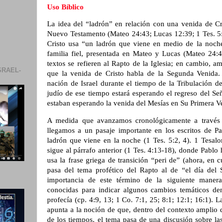
Uso Bíblico
La idea del “ladrón” en relación con una venida de Cri
Nuevo Testamento (Mateo 24:43; Lucas 12:39; 1 Tes. 5:2
Cristo usa “un ladrón que viene en medio de la noche
familia fiel, presentada en Mateo y Lucas (Mateo 24:
textos se refieren al Rapto de la Iglesia; en cambio, 
SRAEL-
que la venida de Cristo habla de la Segunda Venida. 
nación de Israel durante el tiempo de la Tribulación de
judío de ese tiempo estará esperando el regreso del Se
estaban esperando la venida del Mesías en Su Primera V
A medida que avanzamos cronológicamente a través
llegamos a un pasaje importante en los escritos de Pa
ladrón que viene en la noche (1 Tes. 5:2, 4). 1 Tesal
sigue al párrafo anterior (1 Tes. 4:13-18), donde Pablo 
usa la frase griega de transición “peri de” (ahora, en c
pasa del tema profético del Rapto al de “el día del
importancia de este término de la siguiente manera
conocidas para indicar algunos cambios temáticos de
profecía (cp. 4:9, 13; 1 Co. 7:1, 25; 8:1; 12:1; 16:1). 
apunta a la noción de que, dentro del contexto amplio d
de los tiempos, el tema pasa de una discusión sobre la