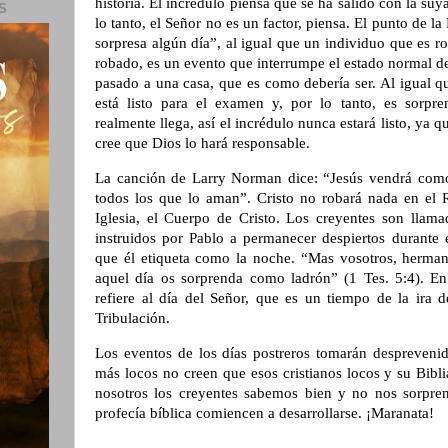
historia. El incrédulo piensa que se ha salido con la su
S
lo tanto, el Señor no es un factor, piensa. El punto de la
sorpresa algún día”, al igual que un individuo que es 
robado, es un evento que interrumpe el estado normal de 
pasado a una casa, que es como debería ser. Al igual q
está listo para el examen y, por lo tanto, es sorpr
realmente llega, así el incrédulo nunca estará listo, ya
cree que Dios lo hará responsable.
La canción de Larry Norman dice: “Jesús vendrá como
todos los que lo aman”. Cristo no robará nada en el
Iglesia, el Cuerpo de Cristo. Los creyentes son llama
instruidos por Pablo a permanecer despiertos durante 
que él etiqueta como la noche. “Mas vosotros, hermano
aquel día os sorprenda como ladrón” (1 Tes. 5:4). En 
refiere al día del Señor, que es un tiempo de la ir
Tribulación.
Los eventos de los días postreros tomarán despreven
más locos no creen que esos cristianos locos y su Bibl
nosotros los creyentes sabemos bien y no nos sorpre
profecía bíblica comiencen a desarrollarse. ¡Maranata!