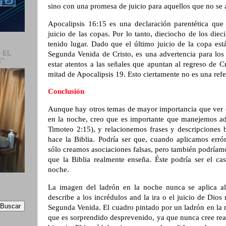
sino con una promesa de juicio para aquellos que no se a
Apocalipsis 16:15 es una declaración parentética que 
juicio de las copas. Por lo tanto, dieciocho de los diec
tenido lugar. Dado que el último juicio de la copa est
 EL
Segunda Venida de Cristo, es una advertencia para los
E"
estar atentos a las señales que apuntan al regreso de C
mitad de Apocalipsis 19. Esto ciertamente no es una refe
Conclusión
Aunque hay otros temas de mayor importancia que ver 
en la noche, creo que es importante que manejemos a
Timoteo 2:15), y relacionemos frases y descripciones 
hace la Biblia. Podría ser que, cuando aplicamos erró
sólo creamos asociaciones falsas, pero también podríam
que la Biblia realmente enseña. Éste podría ser el ca
noche.
La imagen del ladrón en la noche nunca se aplica al
describe a los incrédulos and la ira o el juicio de Dios
Segunda Venida. El cuadro pintado por un ladrón en la 
que es sorprendido desprevenido, ya que nunca cree rea