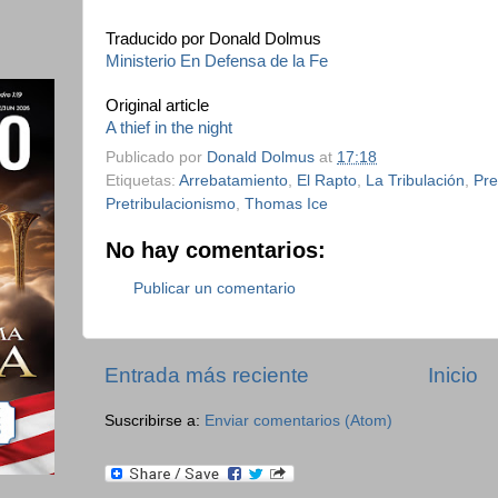
Traducido por Donald Dolmus
Ministerio En Defensa de la Fe
Original article
A thief in the night
Publicado por
Donald Dolmus
at
17:18
Etiquetas:
Arrebatamiento
,
El Rapto
,
La Tribulación
,
Pre
Pretribulacionismo
,
Thomas Ice
No hay comentarios:
Publicar un comentario
Entrada más reciente
Inicio
Suscribirse a:
Enviar comentarios (Atom)