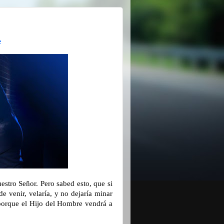
e
estro Señor. Pero sabed esto, que si
de venir, velaría, y no dejaría minar
 porque el Hijo del Hombre vendrá a