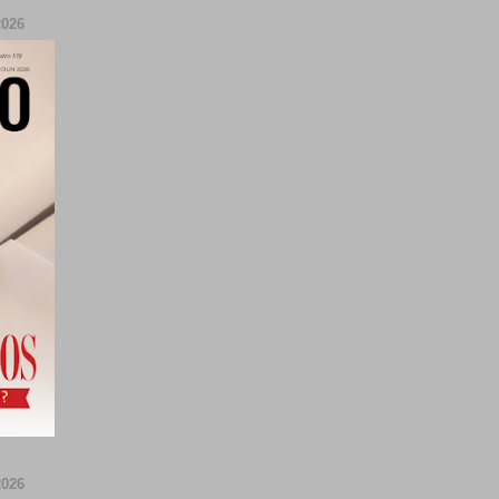
026
026