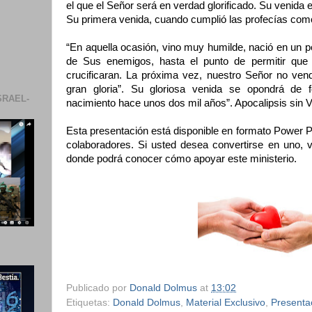
el que el Señor será en verdad glorificado. Su venida e
Su primera venida, cuando cumplió las profecías com
“En aquella ocasión, vino muy humilde, nació en un pes
de Sus enemigos, hasta el punto de permitir que 
crucificaran. La próxima vez, nuestro Señor no ven
gran gloria”. Su gloriosa venida se opondrá de f
SRAEL-
nacimiento hace unos dos mil años”. Apocalipsis sin 
Esta presentación está disponible en formato Power 
colaboradores. Si usted desea convertirse en uno, v
donde podrá conocer cómo apoyar este ministerio.
Publicado por
Donald Dolmus
at
13:02
Etiquetas:
Donald Dolmus
,
Material Exclusivo
,
Presenta