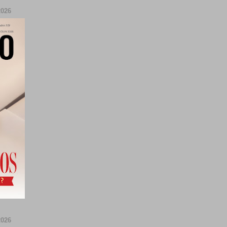
026
026