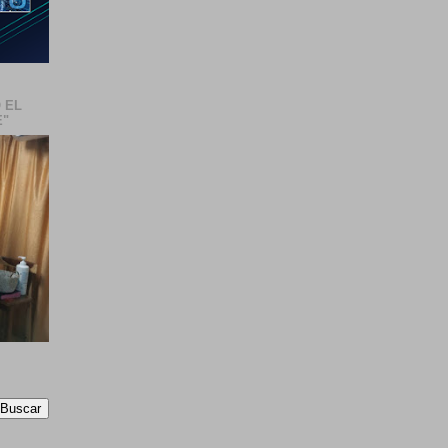
 EL
E"