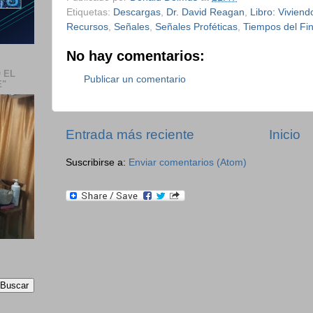
Etiquetas:
Descargas
,
Dr. David Reagan
,
Libro: Vivien
Recursos
,
Señales
,
Señales Proféticas
,
Tiempos del Fi
No hay comentarios:
 EL
Publicar un comentario
E"
Entrada más reciente
Inicio
Suscribirse a:
Enviar comentarios (Atom)