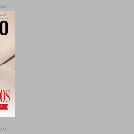
026
026