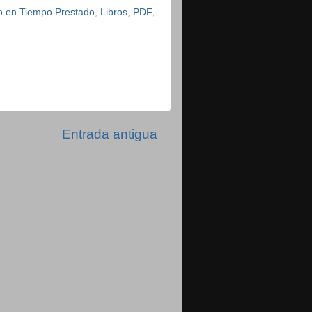
do en Tiempo Prestado
,
Libros
,
PDF
,
n
Entrada antigua