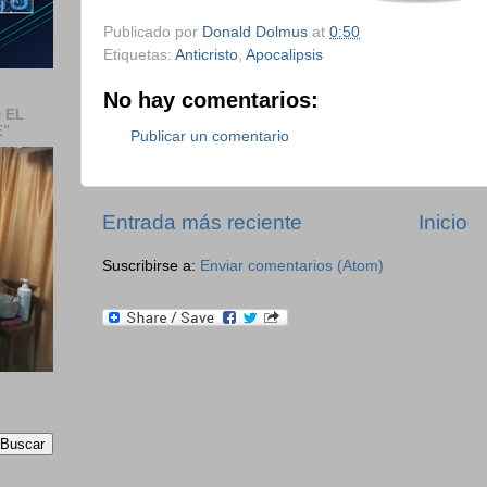
Publicado por
Donald Dolmus
at
0:50
Etiquetas:
Anticristo
,
Apocalipsis
No hay comentarios:
 EL
E"
Publicar un comentario
Entrada más reciente
Inicio
Suscribirse a:
Enviar comentarios (Atom)