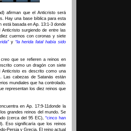
d) afirman que el Anticristo será
s. Hay una base bíblica para esta
ón está basada en Ap. 13:1-3 donde
 Anticristo surgiendo de entre las
 diez cuernos con coronas y siete
rida”
y
“la herida fatal había sido
creo que se refieren a reinos en
escrito como un dragón con siete
 Anticristo es descrito como una
s. Las cabezas de Satanás están
rios mundiales que ha controlado.
ue representan los diez reinos que
encuentra en Ap. 17:9-11donde la
 los grandes reinos del mundo. Se
ndo (cerca del 95 EC),
“cinco han
). Eso significaría que los reinos
edo-Persia y Grecia. El reino actual