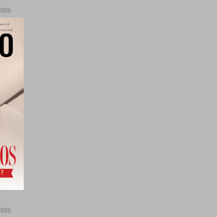
026
026