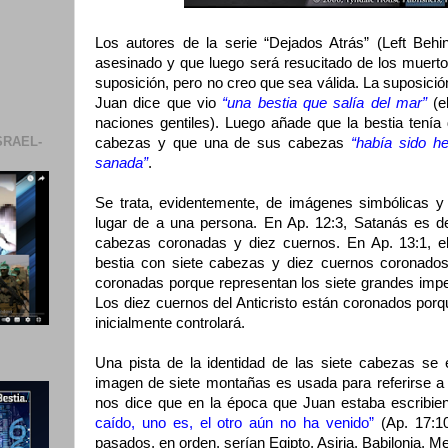
Los autores de la serie “Dejados Atrás” (Left Behin
asesinado y que luego será resucitado de los muerto
suposición, pero no creo que sea válida. La suposici
Juan dice que vio
“una bestia que salía del mar”
(el
naciones gentiles). Luego añade que la bestia tenía
SRAEL-
cabezas y que una de sus cabezas
“había sido he
sanada”
.
Se trata, evidentemente, de imágenes simbólicas y 
lugar de a una persona. En Ap. 12:3, Satanás es d
cabezas coronadas y diez cuernos. En Ap. 13:1, el
bestia con siete cabezas y diez cuernos coronado
coronadas porque representan los siete grandes impe
Los diez cuernos del Anticristo están coronados porq
inicialmente controlará.
Una pista de la identidad de las siete cabezas se 
imagen de siete montañas es usada para referirse a
nos dice que en la época que Juan estaba escribie
caído, uno es, el otro aún no ha venido”
(Ap. 17:10
pasados, en orden, serían Egipto, Asiria, Babilonia, M