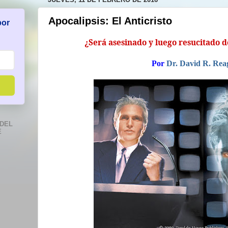
Apocalipsis: El Anticristo
por
¿Será asesinado y luego resucitado d
Por
Dr. David R. Rea
DEL
E