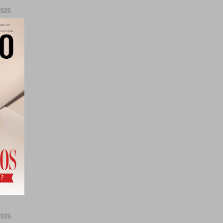
026
026