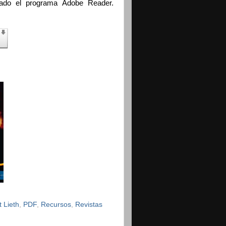
alado el programa Adobe Reader.
 Lieth
,
PDF
,
Recursos
,
Revistas