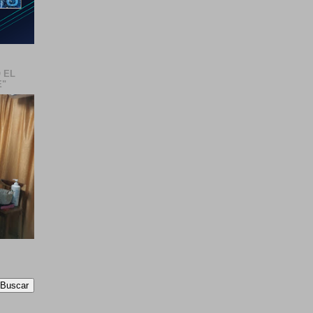
 EL
E"