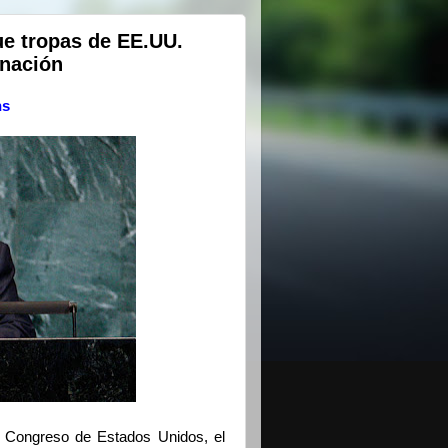
ue tropas de EE.UU.
 nación
ns
l Congreso de Estados Unidos, el