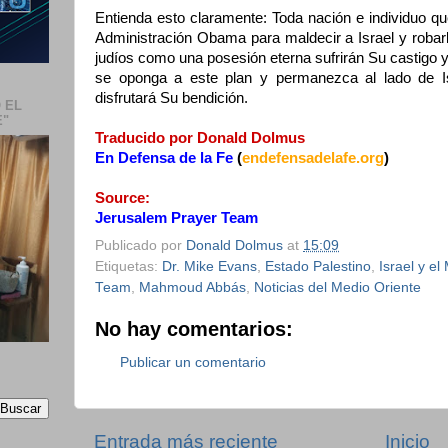
Entienda esto claramente: Toda nación e individuo q
Administración Obama para maldecir a Israel y robarle
judíos como una posesión eterna sufrirán Su castigo y 
se oponga a este plan y permanezca al lado de Is
disfrutará Su bendición.
 EL
E"
Traducido por Donald Dolmus
En Defensa de la Fe
(
endefensadelafe.org
)
Source:
Jerusalem Prayer Team
Publicado por
Donald Dolmus
at
15:09
Etiquetas:
Dr. Mike Evans
,
Estado Palestino
,
Israel y el
Team
,
Mahmoud Abbás
,
Noticias del Medio Oriente
No hay comentarios:
Publicar un comentario
Entrada más reciente
Inicio