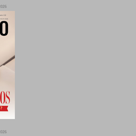
026
026