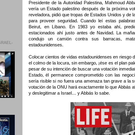
Presidente de la Autoridad Palestina, Mahmoud Ab
vería un Estado palestino después de la próxima v
reveladora, pidió que tropas de Estados Unidos y de 
para proveer seguridad. Cuando leí estas palabr
Beirut, en Líbano. En 1983 yo estaba ahí, predi
estacionados ahí justo antes de Navidad. La mañana
condujo un camión contra sus barracas, mat
SRAEL-
estadounidenses.
Colocar cientos de vidas estadounidenses en riesgo de
el colmo de la locura, sin embargo, ¡ése es el plan pa
pesar de su intención de buscar una votación inmedia
Estado, él permanece comprometido con las negocia
sería risible si no fuera una amenaza tan grave a la 
votación de la ONU hará exactamente lo que Abbás af
y deslegitimar a Israel… y Abbás lo sabe.