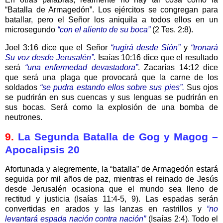
“Batalla de Armagedón”. Los ejércitos se congregan para
batallar, pero el Señor los aniquila a todos ellos en un
microsegundo
“con el aliento de su boca”
(2 Tes. 2:8).
Joel 3:16 dice que el Señor
“rugirá desde Sión”
y
“tronará
Su voz desde Jerusalén”.
Isaías 10:16 dice que el resultado
será
“una enfermedad devastadora”
. Zacarías 14:12 dice
que será una plaga que provocará que la carne de los
soldados
“se pudra estando ellos sobre sus pies”.
Sus ojos
se pudrirán en sus cuencas y sus lenguas se pudrirán en
sus bocas. Será como la explosión de una bomba de
neutrones.
9.
La Segunda Batalla de Gog y Magog –
Apocalipsis 20
Afortunada y alegremente, la “batalla” de Armagedón estará
seguida por mil años de paz, mientras el reinado de Jesús
desde Jerusalén ocasiona que el mundo sea lleno de
rectitud y justicia (Isaías 11:4-5, 9). Las espadas serán
convertidas en arados y las lanzas en rastrillos y
“no
levantará espada nación contra nación”
(Isaías 2:4). Todo el