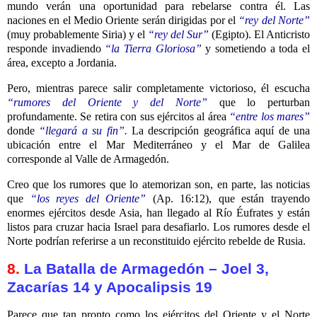
mundo verán una oportunidad para rebelarse contra él. Las
naciones en el Medio Oriente serán dirigidas por el
“rey del Norte”
(muy probablemente Siria) y el
“rey del Sur”
(Egipto). El Anticristo
responde invadiendo
“la Tierra Gloriosa”
y sometiendo a toda el
área, excepto a Jordania.
Pero, mientras parece salir completamente victorioso, él escucha
“rumores del Oriente y del Norte”
que lo perturban
profundamente. Se retira con sus ejércitos al área
“entre los mares”
donde
“llegará a su fin”.
La descripción geográfica aquí de una
ubicación entre el Mar Mediterráneo y el Mar de Galilea
corresponde al Valle de Armagedón.
Creo que los rumores que lo atemorizan son, en parte, las noticias
que
“los reyes del Oriente”
(Ap. 16:12), que están trayendo
enormes ejércitos desde Asia, han llegado al Río Éufrates y están
listos para cruzar hacia Israel para desafiarlo. Los rumores desde el
Norte podrían referirse a un reconstituido ejército rebelde de Rusia.
8.
La Batalla de Armagedón – Joel 3,
Zacarías 14 y Apocalipsis 19
Parece que tan pronto como los ejércitos del Oriente y el Norte