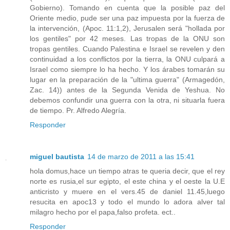
Gobierno). Tomando en cuenta que la posible paz del
Oriente medio, pude ser una paz impuesta por la fuerza de
la intervención, (Apoc. 11:1,2), Jerusalen será "hollada por
los gentiles" por 42 meses. Las tropas de la ONU son
tropas gentiles. Cuando Palestina e Israel se revelen y den
continuidad a los conflictos por la tierra, la ONU culpará a
Israel como siempre lo ha hecho. Y los árabes tomarán su
lugar en la preparación de la "ultima guerra" (Armagedón,
Zac. 14)) antes de la Segunda Venida de Yeshua. No
debemos confundir una guerra con la otra, ni situarla fuera
de tiempo. Pr. Alfredo Alegría.
Responder
miguel bautista
14 de marzo de 2011 a las 15:41
hola domus,hace un tiempo atras te queria decir, que el rey
norte es rusia,el sur egipto, el este china y el oeste la U.E
anticristo y muere en el vers.45 de daniel 11.45,luego
resucita en apoc13 y todo el mundo lo adora alver tal
milagro hecho por el papa,falso profeta. ect..
Responder