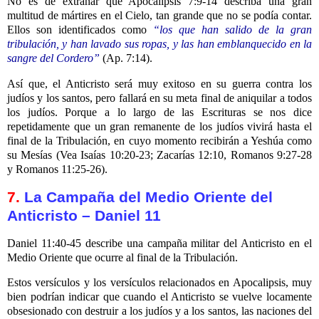
No es de extrañar que Apocalipsis 7:9-14 describa una gran
multitud de mártires en el Cielo, tan grande que no se podía contar.
Ellos son identificados como
“los que han salido de la gran
tribulación, y han lavado sus ropas, y las han emblanquecido en la
sangre del Cordero”
(Ap. 7:14).
Así que, el Anticristo será muy exitoso en su guerra contra los
judíos y los santos, pero fallará en su meta final de aniquilar a todos
los judíos. Porque a lo largo de las Escrituras se nos dice
repetidamente que un gran remanente de los judíos vivirá hasta el
final de la Tribulación, en cuyo momento recibirán a Yeshúa como
su Mesías (Vea Isaías 10:20-23; Zacarías 12:10, Romanos 9:27-28
y Romanos 11:25-26).
7.
La Campaña del Medio Oriente del
Anticristo – Daniel 11
Daniel 11:40-45 describe una campaña militar del Anticristo en el
Medio Oriente que ocurre al final de la Tribulación.
Estos versículos y los versículos relacionados en Apocalipsis, muy
bien podrían indicar que cuando el Anticristo se vuelve locamente
obsesionado con destruir a los judíos y a los santos, las naciones del