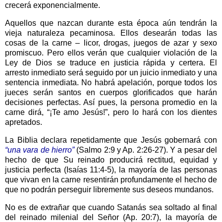
crecerá exponencialmente.
Aquellos que nazcan durante esta época aún tendrán la
vieja naturaleza pecaminosa. Ellos desearán todas las
cosas de la carne – licor, drogas, juegos de azar y sexo
promiscuo. Pero ellos verán que cualquier violación de la
Ley de Dios se traduce en justicia rápida y certera. El
arresto inmediato será seguido por un juicio inmediato y una
sentencia inmediata. No habrá apelación, porque todos los
jueces serán santos en cuerpos glorificados que harán
decisiones perfectas. Así pues, la persona promedio en la
carne dirá, “¡Te amo Jesús!”, pero lo hará con los dientes
apretados.
La Biblia declara repetidamente que Jesús gobernará con
“una vara de hierro”
(Salmo 2:9 y Ap. 2:26-27). Y a pesar del
hecho de que Su reinado producirá rectitud, equidad y
justicia perfecta (Isaías 11:4-5), la mayoría de las personas
que vivan en la carne resentirán profundamente el hecho de
que no podrán perseguir libremente sus deseos mundanos.
No es de extrañar que cuando Satanás sea soltado al final
del reinado milenial del Señor (Ap. 20:7), la mayoría de