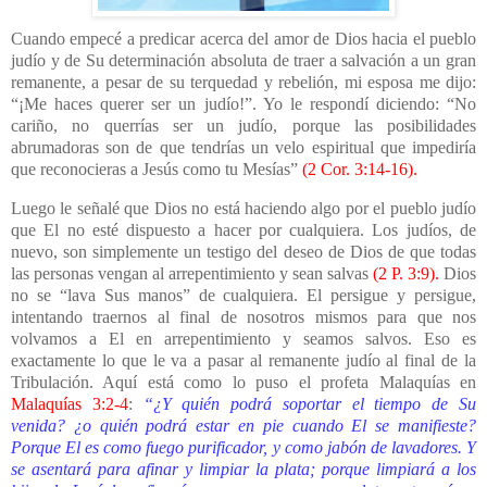
Cuando empecé a predicar acerca del amor de Dios hacia el pueblo
judío y de Su determinación absoluta de traer a salvación a un gran
remanente, a pesar de su terquedad y rebelión, mi esposa me dijo:
“¡Me haces querer ser un judío!”. Yo le respondí diciendo: “No
cariño, no querrías ser un judío, porque las posibilidades
abrumadoras son de que tendrías un velo espiritual que impediría
que reconocieras a Jesús como tu Mesías”
(2 Cor. 3:14-16).
Luego le señalé que Dios no está haciendo algo por el pueblo judío
que El no esté dispuesto a hacer por cualquiera. Los judíos, de
nuevo, son simplemente un testigo del deseo de Dios de que todas
las personas vengan al arrepentimiento y sean salvas
(2 P. 3:9).
Dios
no se “lava Sus manos” de cualquiera. El persigue y persigue,
intentando traernos al final de nosotros mismos para que nos
volvamos a El en arrepentimiento y seamos salvos. Eso es
exactamente lo que le va a pasar al remanente judío al final de la
Tribulación. Aquí está como lo puso el profeta Malaquías en
Malaquías 3:2-4
:
“¿Y quién podrá soportar el tiempo de Su
venida? ¿o quién podrá estar en pie cuando El se manifieste?
Porque El es como fuego purificador, y como jabón de lavadores. Y
se asentará para afinar y limpiar la plata; porque limpiará a los