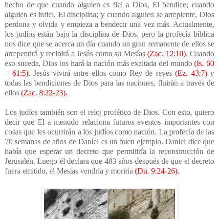
hecho de que cuando alguien es fiel a Dios, El bendice; cuando
alguien es infiel, El disciplina; y cuando alguien se arrepiente, Dios
perdona y olvida y empieza a bendecir una vez más. Actualmente,
los judíos están bajo la disciplina de Dios, pero la profecía bíblica
nos dice que se acerca un día cuando un gran remanente de ellos se
arrepentirá y recibirá a Jesús como su Mesías
(Zac. 12:10).
Cuando
eso suceda, Dios los hará la nación más exaltada del mundo
(Is. 60
– 61:5).
Jesús vivirá entre ellos como Rey de reyes
(Ez. 43:7)
y
todas las bendiciones de Dios para las naciones, fluirán a través de
ellos
(Zac. 8:22-23).
Los judíos también son el reloj profético de Dios. Con esto, quiero
decir que El a menudo relaciona futuros eventos importantes con
cosas que les ocurrirán a los judíos como nación. La profecía de las
70 semanas de años de Daniel es un buen ejemplo. Daniel dice que
había que esperar un decreto que permitiría la reconstrucción de
Jerusalén. Luego él declara que 483 años después de que el decreto
fuera emitido, el Mesías vendría y moriría
(Dn. 9:24-26).