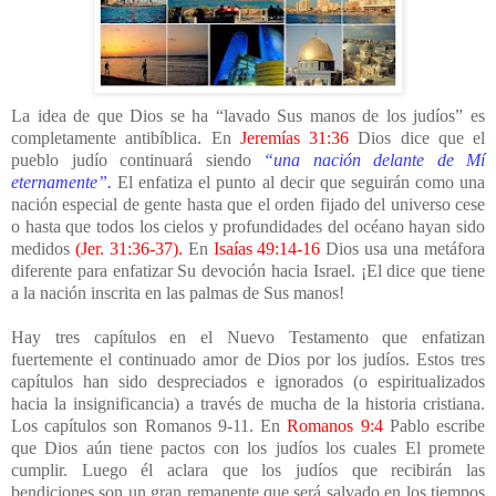
La idea de que Dios se ha “lavado Sus manos de los judíos” es
completamente antibíblica. En
Jeremías 31:36
Dios dice que el
pueblo judío continuará siendo
“una nación delante de Mí
eternamente”.
El enfatiza el punto al decir que seguirán como una
nación especial de gente hasta que el orden fijado del universo cese
o hasta que todos los cielos y profundidades del océano hayan sido
medidos
(Jer. 31:36-37).
En
Isaías 49:14-16
Dios usa una metáfora
diferente para enfatizar Su devoción hacia Israel. ¡El dice que tiene
a la nación inscrita en las palmas de Sus manos!
Hay tres capítulos en el Nuevo Testamento que enfatizan
fuertemente el continuado amor de Dios por los judíos. Estos tres
capítulos han sido despreciados e ignorados (o espiritualizados
hacia la insignificancia) a través de mucha de la historia cristiana.
Los capítulos son Romanos 9-11. En
Romanos 9:4
Pablo escribe
que Dios aún tiene pactos con los judíos los cuales El promete
cumplir. Luego él aclara que los judíos que recibirán las
bendiciones son un gran remanente que será salvado en los tiempos