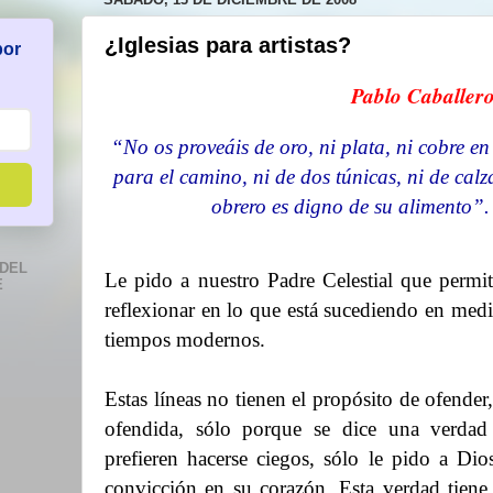
¿Iglesias para artistas?
por
Pablo Caballer
“No os proveáis de oro, ni plata, ni cobre en 
para el camino, ni de dos túnicas, ni de cal
obrero es digno de su alimento”.
DEL
Le pido a nuestro Padre Celestial que permit
E
reflexionar en lo que está sucediendo e
n medio
tiempos modernos.
Estas líneas no tienen el propósito de ofender,
ofendida, sólo porque se dice una verdad
prefieren hacerse ciegos, sólo le pido a Dio
convicción en su corazón. Esta verdad tien