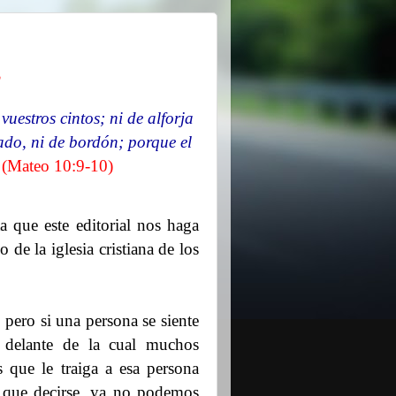
o
vuestros cintos; ni de alforja
zado, ni de bordón; porque el
(Mateo 10:9-10)
a que este editorial nos haga
 de la iglesia cristiana de los
 pero si una persona se siente
 delante de la cual muchos
s que le traiga a esa persona
e que decirse, ya no podemos