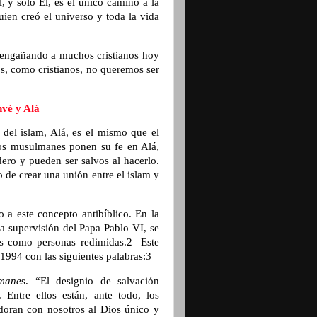
 y sólo Él, es el único camino a la
uien creó el universo y toda la vida
 engañando a muchos cristianos hoy
os, como cristianos, no queremos ser
hvé y Alá
 del islam, Alá, es el mismo que el
 los musulmanes ponen su fe en Alá,
ero y pueden ser salvos al hacerlo.
 de crear una unión entre el islam y
 a este concepto antibíblico. En la
la supervisión del Papa Pablo VI, se
s como personas redimidas.2 Este
1994 con las siguientes palabras:3
lmane
s. “El designio de salvación
Entre ellos están, ante todo, los
doran con nosotros al Dios único y