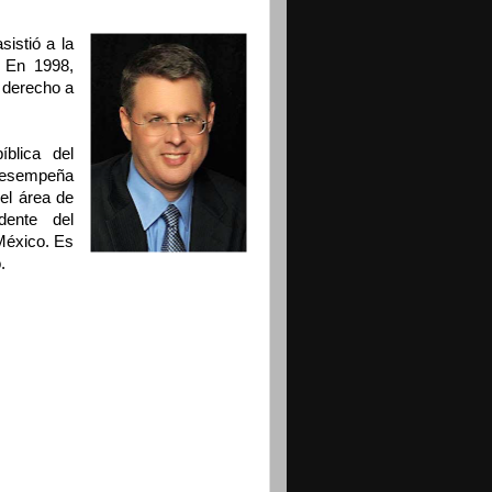
istió a la
. En 1998,
 derecho a
blica del
desempeña
el área de
ente del
México. Es
.