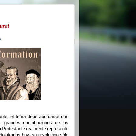
ural
s
ante, el tema debe abordarse con
as grandes contribuciones de los
ma Protestante realmente representó
olatrados hoy, su revolución sólo