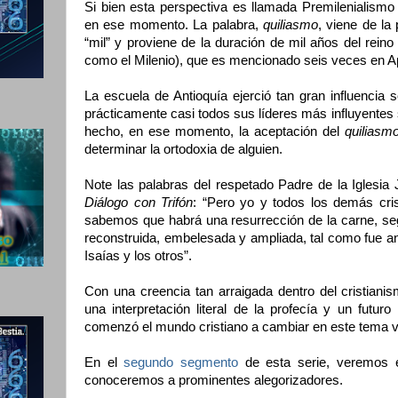
Si bien esta perspectiva es llamada Premilenialismo
en ese momento. La palabra,
quiliasmo
, viene de la
“mil” y proviene de la duración de mil años del rein
como el Milenio), que es mencionado seis veces en Ap
La escuela de Antioquía ejerció tan gran influencia s
prácticamente casi todos sus líderes más influyente
hecho, en ese momento, la aceptación del
quiliasm
determinar la ortodoxia de alguien.
Note las palabras del respetado Padre de la Iglesia
Diálogo con Trifón
: “Pero yo y todos los demás cri
sabemos que habrá una resurrección de la carne, seg
reconstruida, embelesada y ampliada, tal como fue an
Isaías y los otros”.
Con una creencia tan arraigada dentro del cristian
una interpretación literal de la profecía y un futuro
comenzó el mundo cristiano a cambiar en este tema vit
En el
segundo segmento
de esta serie, veremos el 
conoceremos a prominentes alegorizadores.