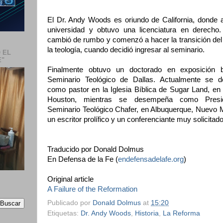
El Dr. Andy Woods es oriundo de California, donde as
universidad y obtuvo una licenciatura en derecho
cambió de rumbo y comenzó a hacer la transición del
la teología, cuando decidió ingresar al seminario.
 EL
E"
Finalmente obtuvo un doctorado en exposición bí
Seminario Teológico de Dallas. Actualmente se 
como pastor en la Iglesia Bíblica de Sugar Land, en 
Houston, mientras se desempeña como Presid
Seminario Teológico Chafer, en Albuquerque, Nuevo 
un escritor prolífico y un conferenciante muy solicitado
Traducido por Donald Dolmus
En Defensa de la Fe (
endefensadelafe.org
)
Original article
A Failure of the Reformation
Publicado por
Donald Dolmus
at
15:20
Etiquetas:
Dr. Andy Woods
,
Historia
,
La Reforma