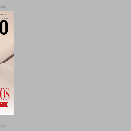
026
026