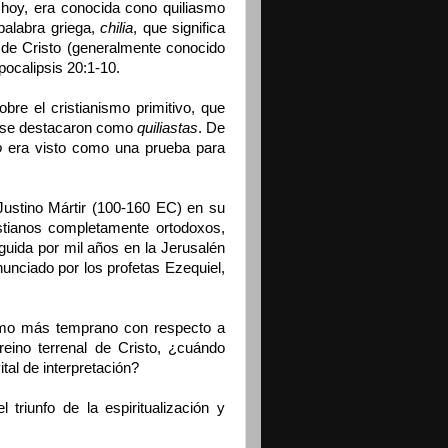
 hoy, era conocida cono quiliasmo
 palabra griega,
chilia
, que significa
o de Cristo (generalmente conocido
ocalipsis 20:1-10.
obre el cristianismo primitivo, que
s se destacaron como
quiliastas
. De
o
era visto como una prueba para
 Justino Mártir (100-160 EC) en su
stianos completamente ortodoxos,
uida por mil años en la Jerusalén
unciado por los profetas Ezequiel,
ismo más temprano con respecto a
 reino terrenal de Cristo, ¿cuándo
al de interpretación?
triunfo de la espiritualización y