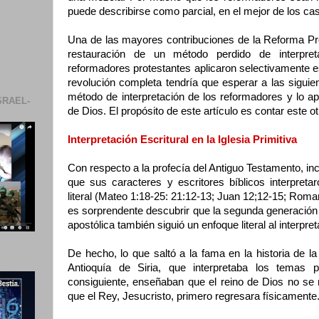
puede describirse como parcial, en el mejor de los ca
Una de las mayores contribuciones de la Reforma Prot
restauración de un método perdido de interpreta
reformadores protestantes aplicaron selectivamente es
revolución completa tendría que esperar a las sigui
método de interpretación de los reformadores y lo apl
SRAEL-
de Dios. El propósito de este artículo es contar este otr
Interpretación Escritural en la Iglesia Primitiva
Con respecto a la profecía del Antiguo Testamento, in
que sus caracteres y escritores bíblicos interpreta
literal (Mateo 1:18-25: 21:12-13; Juan 12;12-15; Roman
es sorprendente descubrir que la segunda generación 
apostólica también siguió un enfoque literal al interpret
De hecho, lo que saltó a la fama en la historia de la 
Antioquía de Siria, que interpretaba los temas p
consiguiente, enseñaban que el reino de Dios no se ma
que el Rey, Jesucristo, primero regresara físicamente