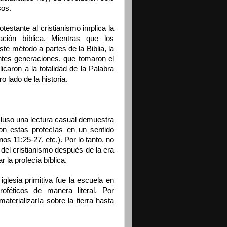
sos.
estante al cristianismo implica la
ción bíblica. Mientras que los
te método a partes de la Biblia, la
entes generaciones, que tomaron el
icaron a la totalidad de la Palabra
o lado de la historia.
cluso una lectura casual demuestra
ron estas profecías en un sentido
os 11:25-27, etc.). Por lo tanto, no
del cristianismo después de la era
ar la profecía bíblica.
iglesia primitiva fue la escuela en
roféticos de manera literal. Por
terializaría sobre la tierra hasta
.