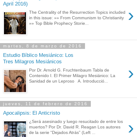
April 2016)
›
The Centrality of the Resurrection Topics included
in this issue: »» From Communism to Christianity
»» Top Bible Prophecy Storie...
martes, 8 de marzo de 2016
Estudio Bíblico Mesiánico: Los
Tres Milagros Mesiánicos
›
Por Dr. Arnold G. Fruchtenbaum Tabla de
Contenido I. El Primer Milagro Mesiánico: La
Sanidad de un Leproso A. Introducció...
jueves, 11 de febrero de 2016
Apocalipsis: El Anticristo
›
¿Será asesinado y luego resucitado de entre los
muertos? Por Dr. David R. Reagan Los autores
de la serie “Dejados Atrás” (Left ...