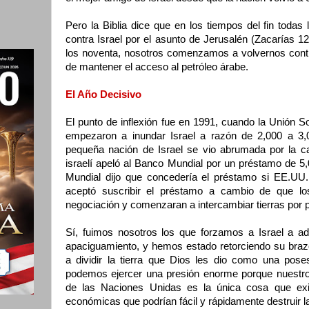
Pero la Biblia dice que en los tiempos del fin toda
contra Israel por el asunto de Jerusalén (Zacarías 12:
los noventa, nosotros comenzamos a volvernos contr
de mantener el acceso al petróleo árabe.
El Año Decisivo
El punto de inflexión fue en 1991, cuando la Unión So
empezaron a inundar Israel a razón de 2,000 a 3,
pequeña nación de Israel se vio abrumada por la ca
israelí apeló al Banco Mundial por un préstamo de 5
Mundial dijo que concedería el préstamo si EE.UU.
aceptó suscribir el préstamo a cambio de que lo
negociación y comenzaran a intercambiar tierras por 
Sí, fuimos nosotros los que forzamos a Israel a ado
apaciguamiento, y hemos estado retorciendo su braz
a dividir la tierra que Dios les dio como una pos
podemos ejercer una presión enorme porque nuestro
de las Naciones Unidas es la única cosa que exis
económicas que podrían fácil y rápidamente destruir l