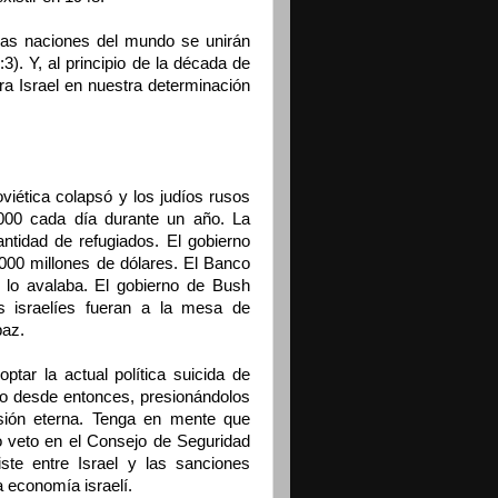
s las naciones del mundo se unirán
3). Y, al principio de la década de
a Israel en nuestra determinación
viética colapsó y los judíos rusos
000 cada día durante un año. La
ntidad de refugiados. El gobierno
,000 millones de dólares. El Banco
 lo avalaba. El gobierno de Bush
s israelíes fueran a la mesa de
paz.
ptar la actual política suicida de
o desde entonces, presionándolos
esión eterna. Tenga en mente que
 veto en el Consejo de Seguridad
te entre Israel y las sanciones
a economía israelí.