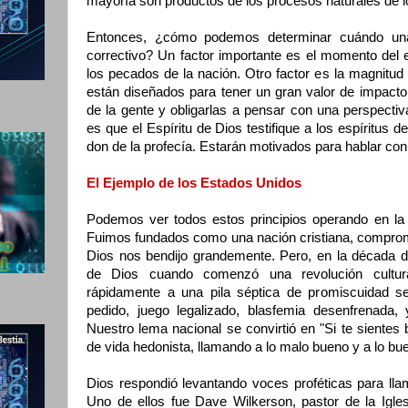
mayoría son productos de los procesos naturales de 
Entonces, ¿cómo podemos determinar cuándo una 
correctivo? Un factor importante es el momento del 
los pecados de la nación. Otro factor es la magnitud 
están diseñados para tener un gran valor de impacto, 
de la gente y obligarlas a pensar con una perspectiv
es que el Espíritu de Dios testifique a los espíritus 
don de la profecía. Estarán motivados para hablar con
El Ejemplo de los Estados Unidos
Podemos ver todos estos principios operando en la h
Fuimos fundados como una nación cristiana, comprome
Dios nos bendijo grandemente. Pero, en la década
de Dios cuando comenzó una revolución cultura
rápidamente a una pila séptica de promiscuidad s
pedido, juego legalizado, blasfemia desenfrenada,
Nuestro lema nacional se convirtió en "Si te sientes 
de vida hedonista, llamando a lo malo bueno y a lo bu
Dios respondió levantando voces proféticas para llam
Uno de ellos fue Dave Wilkerson, pastor de la Igle