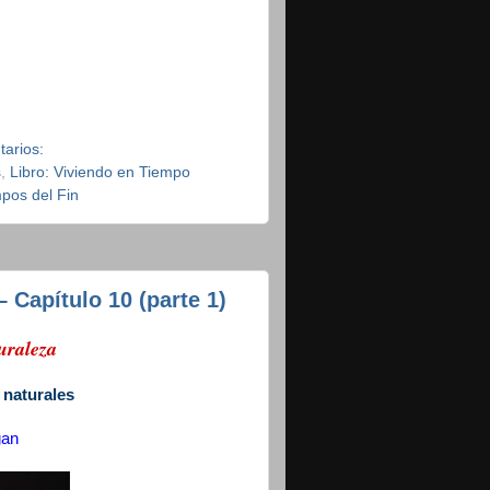
tarios:
s
,
Libro: Viviendo en Tiempo
pos del Fin
 Capítulo 10 (parte 1)
turaleza
 naturales
gan