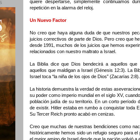
quiere despertarse, simplemente continuamos dur
S
repetición en la alarma del reloj.
Un Nuevo Factor
No creo que haya alguna duda de que nuestros pe
juicios correctivos de parte de Dios. Pero creo que h
desde 1991, muchos de los juicios que hemos experi
relacionados con nuestro maltrato a Israel.
La Biblia dice que Dios bendecirá a aquellos que 
aquellos que maldigan a Israel (Génesis 12:3). La Bib
Israel toca “la niña de los ojos de Dios” (Zacarías 2:8).
La historia demuestra la verdad de estas aseveracio
su poder como imperio mundial en el siglo XV, cuando i
población judía de su territorio. En un corto período
de existir. Hitler estaba en rumbo a conquistar toda 
Su Tercer Reich pronto acabó en cenizas.
Creo que muchas de nuestras bendiciones como naci
históricamente hemos sido un refugio seguro para el
el mejor amigo de Israel desde que la nación volvió a e