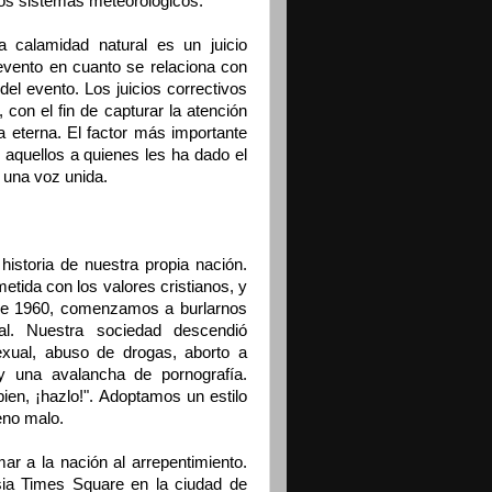
los sistemas meteorológicos.
calamidad natural es un juicio
evento en cuanto se relaciona con
del evento. Los juicios correctivos
con el fin de capturar la atención
a eterna. El factor más importante
de aquellos a quienes les ha dado el
 una voz unida.
istoria de nuestra propia nación.
tida con los valores cristianos, y
 de 1960, comenzamos a burlarnos
l. Nuestra sociedad descendió
exual, abuso de drogas, aborto a
 y una avalancha de pornografía.
bien, ¡hazlo!". Adoptamos un estilo
eno malo.
ar a la nación al arrepentimiento.
sia Times Square en la ciudad de