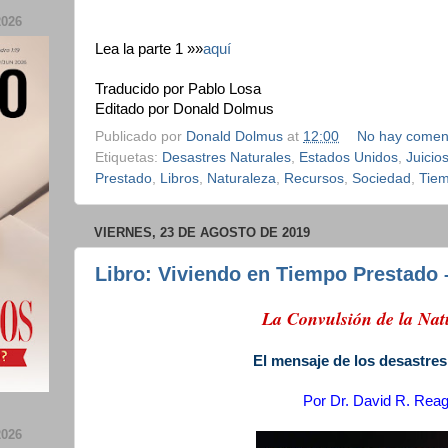
026
Lea la parte 1 »»
aquí
Traducido por Pablo Losa
Editado por Donald Dolmus
Publicado por
Donald Dolmus
at
12:00
No hay comen
Etiquetas:
Desastres Naturales
,
Estados Unidos
,
Juicio
Prestado
,
Libros
,
Naturaleza
,
Recursos
,
Sociedad
,
Tiem
VIERNES, 23 DE AGOSTO DE 2019
Libro: Viviendo en Tiempo Prestado –
La Convulsión de la Na
El mensaje de los desastres
Por
Dr. David R. Rea
026