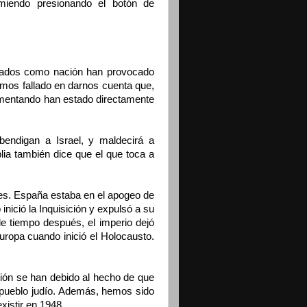
miendo presionando el botón de
cados como nación han provocado
emos fallado en darnos cuenta que,
mentando han estado directamente
bendigan a Israel, y maldecirá a
lia también dice que el que toca a
nes. España estaba en el apogeo de
nició la Inquisición y expulsó a su
 de tiempo después, el imperio dejó
Europa cuando inició el Holocausto.
ón se han debido al hecho de que
 pueblo judío. Además, hemos sido
xistir en 1948.