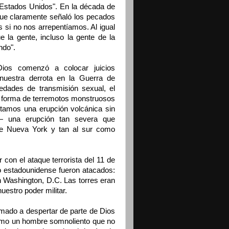
 Estados Unidos". En la década de
 que claramente señaló los pecados
s si no nos arrepentíamos. Al igual
 la gente, incluso la gente de la
ndo".
Dios comenzó a colocar juicios
uestra derrota en la Guerra de
edades de transmisión sexual, el
n forma de terremotos monstruosos
tamos una erupción volcánica sin
— una erupción tan severa que
 de Nueva York y tan al sur como
r con el ataque terrorista del 11 de
o estadounidense fueron atacados:
 Washington, D.C. Las torres eran
uestro poder militar.
amado a despertar de parte de Dios
como un hombre somnoliento que no