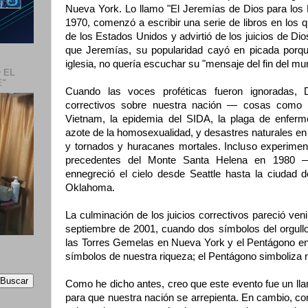
Nueva York. Lo llamo "El Jeremías de Dios para los
1970, comenzó a escribir una serie de libros en los
de los Estados Unidos y advirtió de los juicios de Dio
que Jeremías, su popularidad cayó en picada porque
iglesia, no quería escuchar su "mensaje del fin del mu
 EL
E"
Cuando las voces proféticas fueron ignoradas, 
correctivos sobre nuestra nación — cosas como n
Vietnam, la epidemia del SIDA, la plaga de enferm
azote de la homosexualidad,
y desastres naturales e
y tornados y huracanes mortales. Incluso experimen
precedentes del Monte Santa Helena en 1980 
ennegreció el cielo desde Seattle hasta la ciudad
Oklahoma.
La culminación de los juicios correctivos pareció veni
septiembre de 2001, cuando dos símbolos del orgull
las Torres Gemelas en Nueva York y el Pentágono en
símbolos de nuestra riqueza; el Pentágono simboliza n
Como he dicho antes, creo que este evento fue un ll
para que nuestra nación se arrepienta. En cambio, 