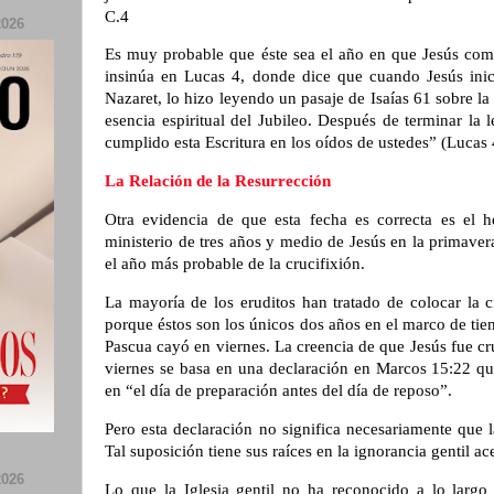
C.4
026
Es muy probable que éste sea el año en que Jesús come
insinúa en Lucas 4, donde dice que cuando Jesús inic
Nazaret, lo hizo leyendo un pasaje de Isaías 61 sobre la
esencia espiritual del Jubileo. Después de terminar la
cumplido esta Escritura en los oídos de ustedes” (Lucas 
La Relación de la Resurrección
Otra evidencia de que esta fecha es correcta es el h
ministerio de tres años y medio de Jesús en la primaver
el año más probable de la crucifixión.
La mayoría de los eruditos han tratado de colocar la c
porque éstos son los únicos dos años en el marco de ti
Pascua cayó en viernes. La creencia de que Jesús fue c
viernes se basa en una declaración en Marcos 15:22 que
en “el día de preparación antes del día de reposo”.
Pero esta declaración no significa necesariamente que l
Tal suposición tiene sus raíces en la ignorancia gentil ace
026
Lo que la Iglesia gentil no ha reconocido a lo largo 