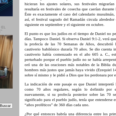
hicieran los ajustes solares, sus festivales migraría
resultaría en festivales de cosecha que caerían durante
Éste es exactamente el caso del calendario musulmán, 
así, el festival sagrado del Ramadán circula alrededor
siguiente en septiembre y el siguiente en octubre.
 EL
E"
El punto es que los judíos en el tiempo de Daniel no 
días. Tampoco Daniel. Si observa Daniel 9:1-2, verá que
la profecía de las 70 Semanas de Años, descubrió l
cautiverio babilónico duraría 70 años. Se dio cuenta 
cautiverio había comenzado en el año 605 a. C., est
perturbado porque el pueblo judío no se había arrepent
oró una de las oraciones más notables de la Biblia du
hombres más justos que jamás haya vivido (Ezequiel 1
sobre sí mismo y le pidió a Dios que los perdonara por e
La indicación de este pasaje es que Daniel interpretó
como 70 años regulares, según lo definido por el
nuevamente, si su profecía posterior sobre las 70 
significado para el pueblo judío, tenía que entenderse 
“años proféticos” de 360 días cada uno.
¿Por qué entonces habría una diferencia entre los pri