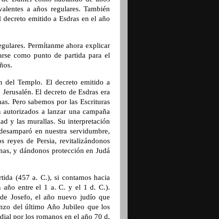
ivalentes a años regulares. También
l decreto emitido a Esdras en el año
egulares. Permítanme ahora explicar
arse como punto de partida para el
ños.
n del Templo. El decreto emitido a
 Jerusalén. El decreto de Esdras era
as. Pero sabemos por las Escrituras
an autorizados a lanzar una campaña
ad y las murallas. Su interpretación
 desamparó en nuestra servidumbre,
os reyes de Persia, revitalizándonos
uinas, y dándonos protección en Judá
ida (457 a. C.), si contamos hacia
año entre el 1 a. C. y el 1 d. C.).
 de Josefo, el año nuevo judío que
nzo del último Año Jubileo que los
ndial por los romanos en el año 70 d.