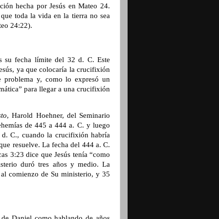
ación hecha por Jesús en Mateo 24.
que toda la vida en la tierra no sea
teo 24:22).
 su fecha límite del 32 d. C. Este
sús, ya que colocaría la crucifixión
e problema y, como lo expresó un
ática” para llegar a una crucifixión
sto
, Harold Hoehner, del Seminario
ehemías de 445 a 444 a. C. y luego
 d. C., cuando la crucifixión habría
que resuelve. La fecha del 444 a. C.
ucas 3:23 dice que Jesús tenía “como
sterio duró tres años y medio. La
 al comienzo de Su ministerio, y 35
ía de Daniel como hablando de años