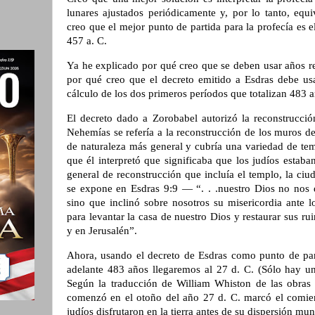
lunares ajustados periódicamente y, por lo tanto, equ
creo que el mejor punto de partida para la profecía es e
457 a. C.
Ya he explicado por qué creo que se deben usar años r
por qué creo que el decreto emitido a Esdras debe us
cálculo de los dos primeros períodos que totalizan 483 a
El decreto dado a Zorobabel autorizó la reconstrucció
Nehemías se refería a la reconstrucción de los muros de
de naturaleza más general y cubría una variedad de tem
que él interpretó que significaba que los judíos estab
general de reconstrucción que incluía el templo, la ciud
se expone en Esdras 9:9 — “. . .nuestro Dios no nos
sino que inclinó sobre nosotros su misericordia ante l
para levantar la casa de nuestro Dios y restaurar sus r
y en Jerusalén”.
Ahora, usando el decreto de Esdras como punto de part
adelante 483 años llegaremos al 27 d. C. (Sólo hay un 
Según la traducción de William Whiston de las obras
comenzó en el otoño del año 27 d. C. marcó el comie
judíos disfrutaron en la tierra antes de su dispersión mu