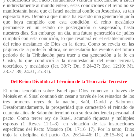
e indirectamente al mundo entero, estas condiciones del reino no se
manifestarán hasta que el Israel nacional confíe en Jesucristo, su tan
esperado Rey. Debido a que nunca ha existido una generación judía
que haya cumplido con esta condición, el reino mesiánico
permanece en un estado de postergación o suspensión, hasta
nuestros días. Sin embargo, un día, una futura generación de judíos
cumplirá con esta condición, lo que resultará en el establecimiento
del reino mesiánico de Dios en la tierra. Como se revela en las
páginas de la profecía bíblica, se necesitarán los eventos del futuro
período de la Tribulación para traer a esa generación a la fe en
Cristo, lo que conducirá a la manifestación del reino terrenal,
teocrático, y mesiánico (Jer. 30:7; Dn. 9:24–27; Zac. 12:10; Mt.
23:37–39; 24:31; 25:31).
Del Reino Dividido al Término de la Teocracia Terrestre
El reino teocrático sobre Israel que Dios comenzó a través de
Moisés en el Sinaí continuó sin cesar a través de los reinados de los
tres primeros reyes de la nación, Saúl, David y Salomón.
Desafortunadamente, la prosperidad que caracterizó el reinado de
cuarenta años de Salomón terminó con su desobediencia personal al
pacto. Como tercer rey de Israel, acumuló riquezas y múltiples
esposas (1 Reyes 11:1–8), en violación de las instrucciones
específicas del Pacto Mosaico (Dt. 17:16–17). Por lo tanto, Dios
trajo la disciplina del pacto (Lv. 26:14–46; Dt. 28:15–68) a la