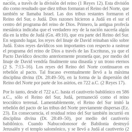
nación, a través de la división del reino (1 Reyes 12). Esta división
dio como resultado que diez tribus formaran el Reino del Norte, que
también se llamaba Israel. Las dos tribus restantes formaron el
Reino del Sur, o Judá. Dos razones hicieron a Judá en el sur el
centro del programa del reino de Dios. Primero, la antigua profecía
mesiánica indicaba que el verdadero rey de la nación nacería algún
día en la tribu de Judá (Gn. 49:10), que era parte del Reino del Sur.
En segundo lugar, los reyes del linaje de David reinaban sólo sobre
Judá. Estos reyes davídicos son importantes con respecto a rastrear
el programa del reino de Dios a través de las Escrituras, ya que el
Pacto Davídico descrito anteriormente prometía que, por medio del
linaje de David vendría finalmente una dinastía y un trono eternos
(2 S. 7:13–16). Los reyes del Reino del Norte continuaron en
rebelión al pacto. Tal fracaso eventualmente llevó a la máxima
disciplina divina (Dt. 28:49–50), en la forma de la dispersión del
Reino del Norte por parte de los asirios, en 722 a.C. (2 Reyes 17).
Por lo tanto, desde el 722 a.C. hasta el cautiverio babilónico en 586
a.C., sólo el Reino del Sur, Judá, permaneció como el reino
teocrático terrenal. Lamentablemente, el Reino del Sur imitó la
rebelión del pacto de las tribus del Norte previamente dispersas (Ez.
23). En consecuencia, el residual reino del Sur también incurrió en
disciplina divina (Dt. 28:49–50), por medio del cautiverio
babilónico. Cuando Nabucodonosor de Babilonia destruyó
Jerusalén y el templo salomónico, y se llevó a Judá al cautiverio (2