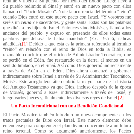
redimió y liberó a Su pueblo por medio del Éxodo. Luego llevó a
Su pueblo redimido al Sinaí y entró en un nuevo pacto con ellos
llamado el “Pacto Mosaico”. Note la ocurrencia del término “reino”
cuando Dios entró en este nuevo pacto con Israel. “Y vosotros me
seréis un
reino
de sacerdotes, y gente santa. Estas son las palabras
que dirás a los hijos de Israel. Entonces vino Moisés, y llamó a los
ancianos del pueblo, y expuso en presencia de ellos todas estas
palabras que Jehová le había mandado” (Ex. 19:5–6; itálicas
añadidas).
[1]
Debido a que ésta es la primera referencia al término
“reino” en relación con el reino de Dios en toda la Biblia, es
razonable concluir que el oficio de Administrador Teocrático, que
se perdió en el Edén, fue restaurado en la tierra, al menos en un
sentido limitado, en el Sinaí. Así como Dios gobernó indirectamente
a través de Adán en el Edén, Dios ahora comenzó a gobernar
indirectamente sobre Israel a través de Su Administrador Teocrático,
Moisés. Este arreglo teocrático cubrió la mayor parte de la historia
del Antiguo Testamento ya que Dios, incluso después de la época
de Moisés, gobernó a Israel indirectamente a través de Josué, y
luego varios jueces y, finalmente, los diversos reyes de Israel.
[2]
Un Pacto Incondicional con una Bendición Condicional
El Pacto Mosaico también introdujo un nuevo componente en los
tratos pactuales de Dios con Israel. Este nuevo elemento debe
entenderse para comprender el plan divino concerniente a un futuro
reino terrenal. Como se argumentó anteriormente, los Pactos