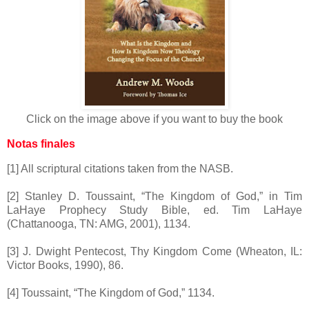
Click on the image above if you want to buy the book
Notas finales
[1] All scriptural citations taken from the NASB.
[2] Stanley D. Toussaint, “The Kingdom of God,” in Tim
LaHaye Prophecy Study Bible, ed. Tim LaHaye
(Chattanooga, TN: AMG, 2001), 1134.
[3] J. Dwight Pentecost, Thy Kingdom Come (Wheaton, IL:
Victor Books, 1990), 86.
[4] Toussaint, “The Kingdom of God,” 1134.