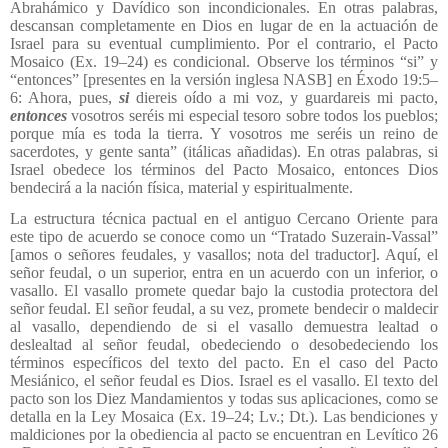
Abrahámico y Davídico son incondicionales. En otras palabras,
descansan completamente en Dios en lugar de en la actuación de
Israel para su eventual cumplimiento. Por el contrario, el Pacto
Mosaico (Ex. 19–24) es condicional. Observe los términos “si” y
“entonces” [presentes en la versión inglesa NASB] en Éxodo 19:5–
6: Ahora, pues,
si
diereis oído a mi voz, y guardareis mi pacto,
entonces
vosotros seréis mi especial tesoro sobre todos los pueblos;
porque mía es toda la tierra. Y vosotros me seréis un reino de
sacerdotes, y gente santa” (itálicas añadidas). En otras palabras, si
Israel obedece los términos del Pacto Mosaico, entonces Dios
bendecirá a la nación física, material y espiritualmente.
La estructura técnica pactual en el antiguo Cercano Oriente para
este tipo de acuerdo se conoce como un “Tratado Suzerain-Vassal”
[amos o señores feudales, y vasallos; nota del traductor]. Aquí, el
señor feudal, o un superior, entra en un acuerdo con un inferior, o
vasallo. El vasallo promete quedar bajo la custodia protectora del
señor feudal. El señor feudal, a su vez, promete bendecir o maldecir
al vasallo, dependiendo de si el vasallo demuestra lealtad o
deslealtad al señor feudal, obedeciendo o desobedeciendo los
términos específicos del texto del pacto. En el caso del Pacto
Mesiánico, el señor feudal es Dios. Israel es el vasallo. El texto del
pacto son los Diez Mandamientos y todas sus aplicaciones, como se
detalla en la Ley Mosaica (Ex. 19–24; Lv.; Dt.). Las bendiciones y
maldiciones por la obediencia al pacto se encuentran en Levítico 26