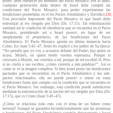
posee, debe obedecer los términos del Pacto Mosaico. Por lo tanto,
cualquier generación dada dentro de Israel debe cumplir las
condiciones del Pacto Mosaico, para poder experimentar las
bendiciones prometidas en el los Pactos Abrahámico y Davídico.
[3]
Una provisión importante del Pacto Mosaico es que Israel debe
entronizar al rey elegido por Dios (Dt. 17:15). Tal entronización
satisfará así la condición de obediencia que se encuentra en el Pacto
Mosaico, permitiendo así a Israel
poseer
, en lugar de ser
simplemente el
propietario
, de las bendiciones del Pacto
Abrahámico. El Pacto Mosaico apunta en última instancia hacia
Cristo. En Juan 5:45–47, Jesús les explicó a los judíos de Su época:
“No penséis que yo voy a acusaros delante del Padre; hay quien os
acusa, Moisés, en quien tenéis vuestra esperanza. Porque si
creyeseis a Moisés, me creeríais a mí, porque de mí escribió él. Pero
si no creéis a sus escritos, ¿cómo creeréis a mis palabras?”. Así es
como se ve la imagen completa: Si bien Israel
posee
las bendiciones
pactuales que se encuentran en el Pacto Abrahámico y los sub-
pactos relacionados, ella no puede
poseer
o entrar en estas
bendiciones hasta que cumpla con la condición que se encuentra en
el Pacto Mosaico. Sin embargo, esta condición puede satisfacerse
mediante la entronización de la nación del rey elegido por Dios (Dt.
17:15), que es Cristo (Juan 5:45–47).
¿Cómo se relaciona todo esto con el tema de un futuro reino
terrenal? Aunque se garantiza incondicionalmente que las promesas
y bendiciones del Pacto Abrahámico vendrán directamente a Israel