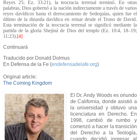
Reyes 25; Ez. 33:21), la teocracia terrenal terminó. En otras
palabras, Dios gobernó a la nación indirectamente a través de varios
reyes davídicos hasta el derrocamiento de Sedequías, quien fue el
último de la dinastía davídica en reinar desde el Trono de David.
Esta terminación de la teocracia terrenal se significó mediante la
partida de la gloria Shejiná de Dios del templo (Ez. 10:4, 18–19;
11:23).
[4]
Continuará
Traducido por Donald Dolmus
En Defensa de la Fe (
endefensadelafe.org
)
Original article:
The Coming Kingdom
El Dr. Andy Woods es oriundo
de California, donde asistió a
la universidad y obtuvo una
licenciatura en Derecho. En
1998, cambió de rumbo y
comenzó a hacer la transición
del Derecho a la Teología,
cuando decidió ingresar al