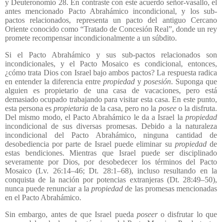
y Deuteronomio 28. En contraste con este acuerdo señor-vasallo, el
antes mencionado Pacto Abrahámico incondicional, y los sub-
pactos relacionados, representa un pacto del antiguo Cercano
Oriente conocido como “Tratado de Concesión Real”, donde un rey
promete recompensar incondicionalmente a un súbdito.
Si el Pacto Abrahámico y sus sub-pactos relacionados son
incondicionales, y el Pacto Mosaico es condicional, entonces,
¿cómo trata Dios con Israel bajo ambos pactos? La respuesta radica
en entender la diferencia entre
propiedad
y
posesión
. Suponga que
alguien es propietario de una casa de vacaciones, pero está
demasiado ocupado trabajando para visitar esta casa. En este punto,
esta persona es
propietaria
de la casa, pero no la
posee
o la disfruta.
Del mismo modo, el Pacto Abrahámico le da a Israel la
propiedad
incondicional de sus diversas promesas. Debido a la naturaleza
incondicional del Pacto Abrahámico, ninguna cantidad de
desobediencia por parte de Israel puede eliminar su
propiedad
de
estas bendiciones. Mientras que Israel puede ser disciplinado
severamente por Dios, por desobedecer los términos del Pacto
Mosaico (Lv. 26:14–46; Dt. 28:1–68), incluso resultando en la
conquista de la nación por potencias extranjeras (Dt. 28:49–50),
nunca puede renunciar a la
propiedad
de las promesas mencionadas
en el Pacto Abrahámico.
Sin embargo, antes de que Israel pueda
poseer
o disfrutar lo que