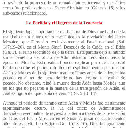
a través de la promesa de un reinado futuro, terrenal y mesiánico
como fue profetizado en el Pacto Abrahámico (Génesis 15) y los
sub-pactos relacionados.
La Partida y el Regreso de la Teocracia
El siguiente lugar importante en la Palabra de Dios que habla de la
realidad de un futuro reino mesiánico es la revelación del Pacto
Mosaico, que Dios dio exclusivamente al Israel nacional (Sal.
147:19–20), en el Monte Sinaí. Después de la Caída en el Edén
(Gn. 3), el reino teocrático dejó la tierra. Esta partida dejó al mundo
sin el beneficio del oficio de Administrador Teocrático, hasta la
época de Moisés. Esta realidad puede explicar por qué el apóstol
Pablo describe el período de tiempo espiritualmente oscuro entre
Adán y Moisés de la siguiente manera: “Pues antes de la ley, había
pecado en el mundo; pero donde no hay ley, no se inculpa de
pecado. No obstante, reinó la muerte desde Adán hasta Moisés, aun
en los que no pecaron a la manera de la transgresión de Adán, el
cual es figura del que había de venir” (Ro. 5:13–14).
Aunque el período de tiempo entre Adán y Moisés fue ciertamente
espiritualmente oscuro, la luz del oficio de Administrador
Teocrático eventualmente regresó a la tierra a través de la revelación
de Dios del Pacto Mosaico en el Sinaí. A pesar de cuatrocientos
años de esclavitud en Egipto (Gn. 15:13–16), Dios benignamente