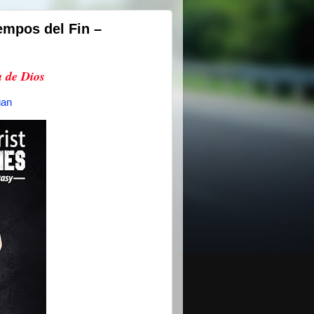
iempos del Fin –
 de Dios
gan