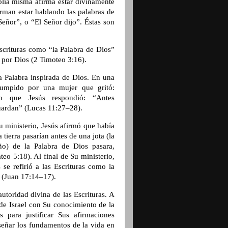
lia misma afirma estar divinamente
irman estar hablando las palabras de
 Señor”, o “El Señor dijo”. Éstas son
Escrituras como “la Palabra de Dios”
 por Dios (2 Timoteo 3:16).
a Palabra inspirada de Dios. En una
rrumpido por una mujer que gritó:
lo que Jesús respondió: “Antes
guardan” (Lucas 11:27–28).
 ministerio, Jesús afirmó que había
 tierra pasarían antes de una jota (la
ño) de la Palabra de Dios pasara,
teo 5:18). Al final de Su ministerio,
 se refirió a las Escrituras como la
” (Juan 17:14–17).
utoridad divina de las Escrituras. A
 de Israel con Su conocimiento de la
 para justificar Sus afirmaciones
señar los fundamentos de la vida en