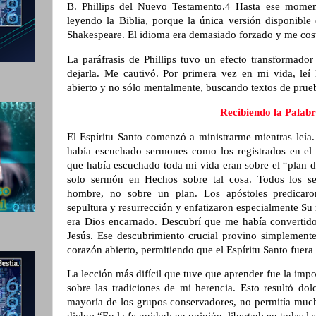
B. Phillips del Nuevo Testamento.4 Hasta ese momen
leyendo la Biblia, porque la única versión disponible
Shakespeare. El idioma era demasiado forzado y me cos
La paráfrasis de Phillips tuvo un efecto transformado
dejarla. Me cautivó. Por primera vez en mi vida, leí
abierto y no sólo mentalmente, buscando textos de prue
Recibiendo la Palab
El Espíritu Santo comenzó a ministrarme mientras leía
había escuchado sermones como los registrados en el
que había escuchado toda mi vida eran sobre el “plan 
solo sermón en Hechos sobre tal cosa. Todos los 
hombre, no sobre un plan. Los apóstoles predicaro
sepultura y resurrección y enfatizaron especialmente S
era Dios encarnado. Descubrí que me había convertid
Jesús. Ese descubrimiento crucial provino simplemente
corazón abierto, permitiendo que el Espíritu Santo fuera
La lección más difícil que tuve que aprender fue la impo
sobre las tradiciones de mi herencia. Esto resultó do
mayoría de los grupos conservadores, no permitía much