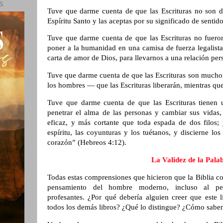
S
Tuve que darme cuenta de que las Escrituras no son dif
Espíritu Santo y las aceptas por su significado de senti
Tuve que darme cuenta de que las Escrituras no fuer
poner a la humanidad en una camisa de fuerza legalist
carta de amor de Dios, para llevarnos a una relación per
Tuve que darme cuenta de que las Escrituras son mucho 
los hombres — que las Escrituras liberarán, mientras que 
Tuve que darme cuenta de que las Escrituras tienen 
penetrar el alma de las personas y cambiar sus vidas,
eficaz, y más cortante que toda espada de dos filos; 
espíritu, las coyunturas y los tuétanos, y discierne lo
corazón” (Hebreos 4:12).
La Validez de la Pala
Todas estas comprensiones que hicieron que la Biblia cob
pensamiento del hombre moderno, incluso al pe
profesantes. ¿Por qué debería alguien creer que este l
todos los demás libros? ¿Qué lo distingue? ¿Cómo sabe