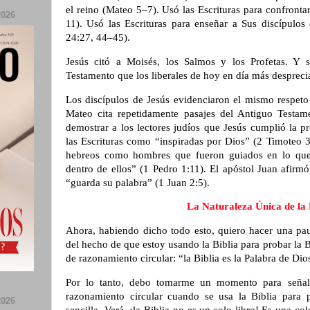
el reino (Mateo 5–7). Usó las Escrituras para confront
026
11). Usó las Escrituras para enseñar a Sus discípulos
24:27, 44–45).
Jesús citó a Moisés, los Salmos y los Profetas. Y s
Testamento que los liberales de hoy en día más despreci
Los discípulos de Jesús evidenciaron el mismo respeto 
Mateo cita repetidamente pasajes del Antiguo Testame
demostrar a los lectores judíos que Jesús cumplió la pr
las Escrituras como “inspiradas por Dios” (2 Timoteo 3:
hebreos como hombres que fueron guiados en lo que d
dentro de ellos” (1 Pedro 1:11). El apóstol Juan afirm
“guarda su palabra” (1 Juan 2:5).
La Naturaleza Única de la
Ahora, habiendo dicho todo esto, quiero hacer una pau
del hecho de que estoy usando la Biblia para probar la B
de razonamiento circular: “la Biblia es la Palabra de Dios
Por lo tanto, debo tomarme un momento para señal
razonamiento circular cuando se usa la Biblia para 
026