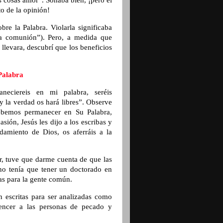
as cosas amor”. Sonaba bien, ¡pero el
o de la opinión!
bre la Palabra. Violarla significaba
la comunión”). Pero, a medida que
llevara, descubrí que los beneficios
Palabra
neciereis en mi palabra, seréis
y la verdad os hará libres”. Observe
 debemos permanecer en Su Palabra,
asión, Jesús les dijo a los escribas y
damiento de Dios, os aferráis a la
er, tuve que darme cuenta de que las
e no tenía que tener un doctorado en
as para la gente común.
 escritas para ser analizadas como
encer a las personas de pecado y