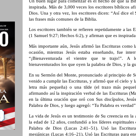
Un buen lugar para comenzar es el hecho de que la Bib
inspirada. Más de 3,000 veces los escritores bíblicos af
Dios. Una y otra vez, los escritores dicen: “Así dice el
las frases más comunes de la Biblia.
Los escritores también se refieren repetidamente a las 
(1 Samuel 9:27; Hechos 6:2), y afirman que es inspirada
Más importante aún, Jesús afirmó las Escrituras como l
ocasión, mientras Jesús estaba enseñando, fue inte
“¡Bienaventurada el vientre que te trajo!”. A 
bienaventurados los que oyen la palabra de Dios, y la 
En su Sermón del Monte, pronunciado al principio de Su
venido a cumplir las Escrituras, y afirmó que el cielo y la
letra más pequeña) o una tilde (el trazo más peque
afirmando así la inspiración verbal de las Escrituras (Ma
en la última oración que oró con Sus discípulos, Jesús
Palabra de Dios, y luego agregó: “Tu Palabra es verdad
La vida de Jesús es un testimonio de Su creencia en la a
la edad de 12 años, confundió a los líderes espirituales
Palabra de Dios (Lucas 2:41–51). Usó las Escrituras
mesiánicas (Lucas 4:16–21). Usó las Escrituras para en