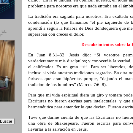
dicho: “En la fe unidad; en opinión, libertad; en todas l
problema para nosotros era que nada entraba en el ámbit
La tradición era sagrada para nosotros. Era exaltado so
condenación (lo que llamamos “el pie izquierdo de 
aprendí a seguir la Palabra de Dios dondequiera que me 
 EL
superaban con creces el dolor.
E"
Descubrimientos sobre la 
En Juan 8:31–32, Jesús dijo: “Si vosotros perma
verdaderamente mis discípulos; y conoceréis la verdad, 
el calificador. Es un gran “si”. Para ser liberados,
incluso si viola nuestras tradiciones sagradas. En otra oc
fariseos que eran hipócritas porque, “dejando el man
tradición de los hombres” (Marcos 7:6–8).
Para que mi vida espiritual diera un giro y tomara pod
Escrituras no fueron escritas para intelectuales, y qu
hermenéutica para entender lo que decían. Fueron escrit
Tuve que darme cuenta de que las Escrituras no fueron
una obra de Shakespeare. Fueron escritas para conv
llevarlas a la salvación en Jesús.