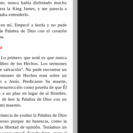
to, nunca había disfrutado mucho
 era la King James, y me parecía a
taba entenderlo.
r en mí. Empecé a leerla y no pude
 la Palabra de Dios con el corazón
ba.
ra
. Lo primero que noté es que nunca
 libro de los Hechos. Los sermones
de salvación”. No pude encontrar un
sermones de Hechos eran sobre un
n a Jesús. Predicaron Su muerte,
u resurrección como prueba de que Él
o a un plan en lugar de al Hombre,
 de leer la Palabra de Dios con un
 mi maestro.
rtancia de exaltar la Palabra de Dios
loroso porque mi herencia, como la
a libertad de opinión. Teníamos un